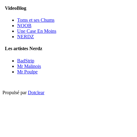
VideoBlog
Toms et ses Chums
NOOB
Une Case En Moins
NERDZ
Les artistes Nerdz
BadStrip
Mr Malinois
Mr Poulpe
Propulsé par
Dotclear