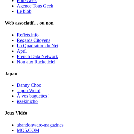
Poli*Geek
Agence Tous Geek
Le blob
Web associatif… ou non
Reflets.info
Regards Citoyens
La Quadrature du Net
April
French Data Network
Non aux Racketiciel
Japan
Danny Choo
Japon Weird
À vos baguettes !
issekinicho
Jeux Vidéo
abandonware-magazines
MO5.COM