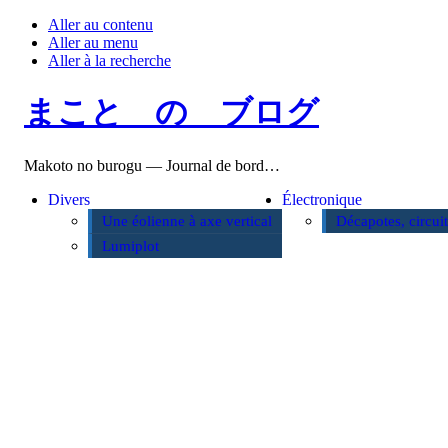
Aller au contenu
Aller au menu
Aller à la recherche
まこと の ブログ
Makoto no burogu — Journal de bord…
Divers
Électronique
Une éolienne à axe vertical
Décapotes, circui
Lumiplot