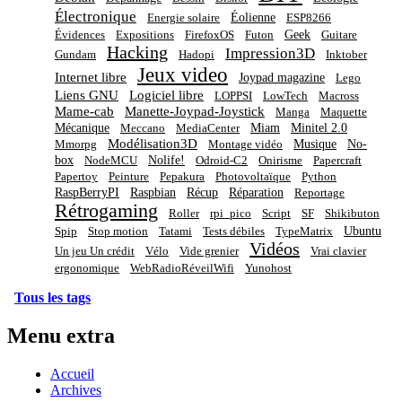
Électronique
Éolienne
Energie solaire
ESP8266
Geek
Évidences
Expositions
FirefoxOS
Futon
Guitare
Hacking
Impression3D
Gundam
Hadopi
Inktober
Jeux video
Internet libre
Joypad magazine
Lego
Liens GNU
Logiciel libre
LOPPSI
LowTech
Macross
Mame-cab
Manette-Joypad-Joystick
Manga
Maquette
Mécanique
Miam
Minitel 2.0
Meccano
MediaCenter
Modélisation3D
Musique
No-
Mmorpg
Montage vidéo
box
Nolife!
NodeMCU
Odroid-C2
Onirisme
Papercraft
Papertoy
Peinture
Pepakura
Photovoltaïque
Python
RaspBerryPI
Raspbian
Récup
Réparation
Reportage
Rétrogaming
Roller
rpi_pico
Script
SF
Shikibuton
Ubuntu
Spip
Stop motion
Tatami
Tests débiles
TypeMatrix
Vidéos
Un jeu Un crédit
Vélo
Vide grenier
Vrai clavier
ergonomique
WebRadioRéveilWifi
Yunohost
Tous les tags
Menu extra
Accueil
Archives