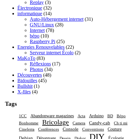
Replay
(3)
Électronique
(32)
informatique
(14)
Auto-Hébergement internet
(31)
GNU/Linux
(28)
Internet
(78)
bépo
(10)
Raspberry Pi
(25)
Energies Renouvelables
(22)
Serveur internet Écolo
(2)
MaKoTo
(83)
Réflexions
(17)
Photos
(34)
Découvertes
(48)
Bidouilles
(45)
Bullshit
(1)
X-files
(4)
Tags
Abandonware magazines
Arduino
1CC
Acta
BD
Bépo
Bricolage
Candy-cab
Bonhomme
Camera
Ch ti mi
Console
Couture
Cinelerra
Conférences
Conventions
DIY
Debian
Dépannage
Écologie
Dessin
Diskor