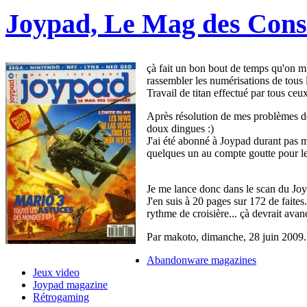
Joypad, Le Mag des Cons
çà fait un bon bout de temps qu'on m'a
rassembler les numérisations de tous 
Travail de titan effectué par tous ceu
Après résolution de mes problèmes de s
doux dingues :)
J'ai été abonné à Joypad durant pas m
quelques un au compte goutte pour les
Je me lance donc dans le scan du Joy
J'en suis à 20 pages sur 172 de faites
rythme de croisière... çà devrait avanc
Par makoto,
dimanche, 28 juin 2009
.
Abandonware magazines
Jeux video
Joypad magazine
Rétrogaming