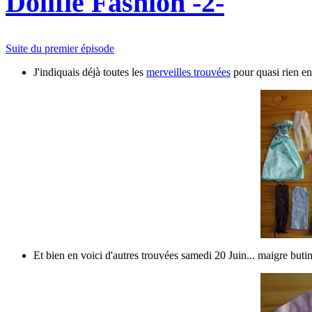
Dollfie Fashion -2-
Suite du premier épisode
J'indiquais déjà toutes les
merveilles trouvées
pour quasi rien en 
Et bien en voici d'autres trouvées samedi 20 Juin... maigre butin,