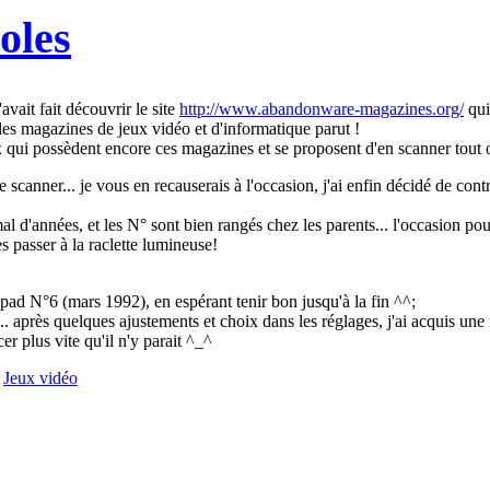
oles
vait fait découvrir le site
http://www.abandonware-magazines.org/
qui
les magazines de jeux vidéo et d'informatique parut !
x qui possèdent encore ces magazines et se proposent d'en scanner tout o
canner... je vous en recauserais à l'occasion, j'ai enfin décidé de cont
al d'années, et les N° sont bien rangés chez les parents... l'occasion po
 passer à la raclette lumineuse!
pad N°6 (mars 1992), en espérant tenir bon jusqu'à la fin ^^;
... après quelques ajustements et choix dans les réglages, j'ai acquis un
er plus vite qu'il n'y parait ^_^
Jeux vidéo