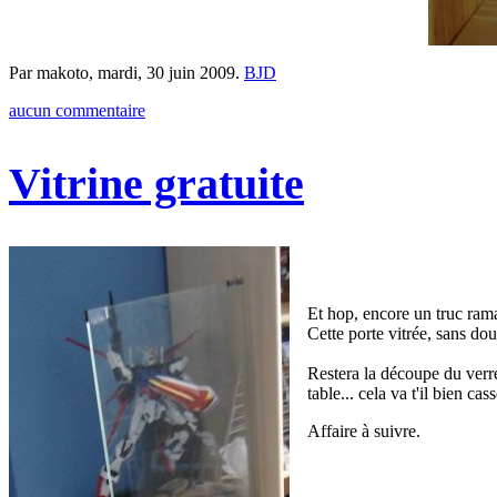
Par makoto,
mardi, 30 juin 2009
.
BJD
aucun commentaire
Vitrine gratuite
Et hop, encore un truc rama
Cette porte vitrée, sans do
Restera la découpe du verre
table... cela va t'il bien cas
Affaire à suivre.