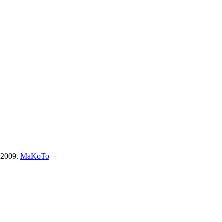
n 2009
.
MaKoTo