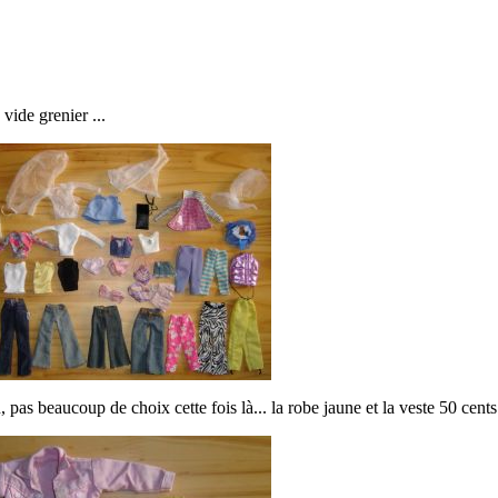
vide grenier ...
 pas beaucoup de choix cette fois là... la robe jaune et la veste 50 cents 