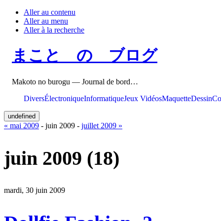
Aller au contenu
Aller au menu
Aller à la recherche
まこと の ブログ
Makoto no burogu — Journal de bord…
Divers
Électronique
Informatique
Jeux Vidéos
Maquette
Dessin
Co
undefined
« mai 2009
- juin 2009 -
juillet 2009 »
juin 2009
(18)
mardi, 30 juin 2009