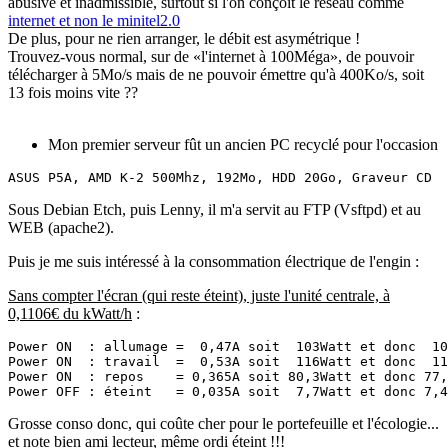
abusive et inadmissible, surtout si l'on conçoit le réseau comme
internet et non le minitel2.0
De plus, pour ne rien arranger, le débit est asymétrique !
Trouvez-vous normal, sur de «l'internet à 100Méga», de pouvoir
télécharger à 5Mo/s mais de ne pouvoir émettre qu'à 400Ko/s, soit
13 fois moins vite ??
Mon premier serveur fût un ancien PC recyclé pour l'occasion
ASUS P5A, AMD K-2 500Mhz, 192Mo, HDD 20Go, Graveur CD
Sous Debian Etch, puis Lenny, il m'a servit au FTP (Vsftpd) et au
WEB (apache2).
Puis je me suis intéressé à la consommation électrique de l'engin :
Sans compter l'écran (qui reste éteint), juste l'unité centrale, à
0,1106€ du kWatt/h
:
Power ON  : allumage =  0,47A soit  103Watt et donc  10
Power ON  : travail  =  0,53A soit  116Watt et donc  11
Power ON  : repos    = 0,365A soit 80,3Watt et donc 77,
Grosse conso donc, qui coûte cher pour le portefeuille et l'écologie...
et note bien ami lecteur, même
ordi éteint
!!!