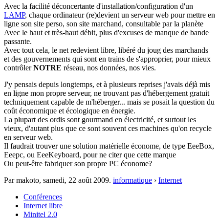
Avec la facilité déconcertante d'installation/configuration d'un
LAMP
, chaque ordinateur (re)devient un serveur web pour mettre en
ligne son site perso, son site marchand, consultable par la planète
Avec le haut et très-haut débit, plus d'excuses de manque de bande
passante.
Avec tout cela, le net redevient libre, libéré du joug des marchands
et des gouvernements qui sont en trains de s'approprier, pour mieux
contrôler
NOTRE
réseau, nos données, nos vies.
J'y pensais depuis longtemps, et à plusieurs reprises j'avais déjà mis
en ligne mon propre serveur, ne trouvant pas d'hébergement gratuit
techniquement capable de m'héberger... mais se posait la question du
coût économique et écologique en énergie.
La plupart des ordis sont gourmand en électricité, et surtout les
vieux, d'autant plus que ce sont souvent ces machines qu'on recycle
en serveur web.
Il faudrait trouver une solution matérielle économe, de type EeeBox,
Eeepc, ou EeeKeyboard, pour ne citer que cette marque
Ou peut-être fabriquer son propre PC économe?
Par makoto,
samedi, 22 août 2009
.
informatique
›
Internet
Conférences
Internet libre
Minitel 2.0