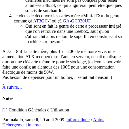
dernières machines ne sont pas conçues pour rester
allumées 24h/24, ce qui augurerait peut-être quelques
soucis de surchauffe...
Je viens de découvrir les cartes mère «Mini-ITX» du genre
comme çà
AT3GC-I
où çà
GA-GC330UD
Qui sont en fait le genre de carte à processeur intégré
que l'on retrouve dans une Eeebox, sauf qu'on
s'affranchit alors de tout le superflu en construisant sa
machine sur mesure!
À 72—85€ la carte mère, plus 15—20€ de mémoire vive, une
alimentation ATX récupérée sur l'ancien serveur, et soit un disque
dur ou une clé/carte mémoire pour le stockage, je devrais pouvoir
faire une config au alentour des 100€ pour une consommation
électrique de moins de 50W.
Pas besoin de dépenser pour un boîtier, il serait fait maison :)
À suivre…
Notes
[
1
] Condition Générales d'Utilisation
Par makoto,
samedi, 29 août 2009
.
informatique
›
Auto-
Hébergement internet