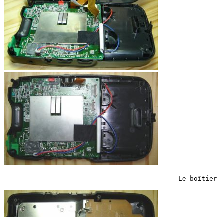
                                             Le boîtier