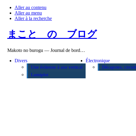
Aller au contenu
Aller au menu
Aller à la recherche
まこと の ブログ
Makoto no burogu — Journal de bord…
Divers
Électronique
Une éolienne à axe vertical
Décapotes, circui
Lumiplot