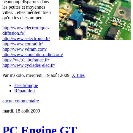
beaucoup disparues dans
les petites et moyennes
villes... elles méritent bien
qu'on les cites un peu.
http://www.electronique-
diffusion.fr/
http://www.selectronic.fr/
http://www.conrad.fr/
http://www.vdram.com/
http://www.stquentin-radio.com/
https://web1.ibcfrance.fr/
http://www.cyclades-elec.fr/
Par makoto,
mercredi, 19 août 2009
.
X-files
Électronique
Réparation
aucun commentaire
mardi, 18 août 2009
PC Engine GT,