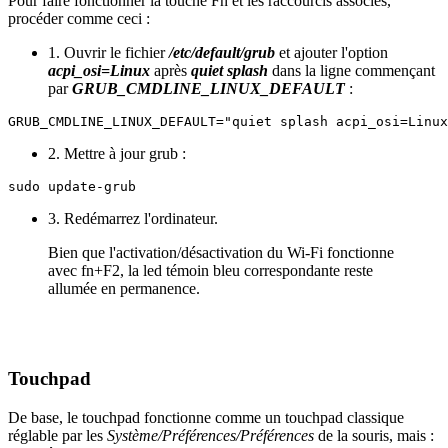
Pour faire fonctionner la touche Fn et les raccourcis associés,
procéder comme ceci :
1. Ouvrir le fichier
/etc/default/grub
et ajouter l'option
acpi_osi=Linux
après
quiet splash
dans la ligne commençant
par
GRUB_CMDLINE_LINUX_DEFAULT
:
GRUB_CMDLINE_LINUX_DEFAULT="quiet splash acpi_osi=Linux
2. Mettre à jour grub :
sudo update-grub
3. Redémarrez l'ordinateur.
Bien que l'activation/désactivation du Wi-Fi fonctionne
avec fn+F2, la led témoin bleu correspondante reste
allumée en permanence.
Touchpad
De base, le touchpad fonctionne comme un touchpad classique
réglable par les
Système/Préférences/Préférences
de la souris, mais :