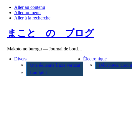
Aller au contenu
Aller au menu
Aller à la recherche
まこと の ブログ
Makoto no burogu — Journal de bord…
Divers
Électronique
Une éolienne à axe vertical
Décapotes, circui
Lumiplot