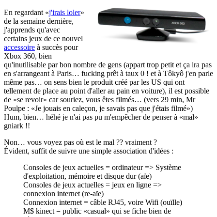
En regardant «
j'irais loler
»
de la semaine dernière,
j'apprends qu'avec
certains jeux de ce nouvel
accessoire
à succès pour
Xbox 360, bien
qu'inutilisable par bon nombre de gens (appart trop petit et ça ira pas
en s'arrangeant à Paris… fucking prêt à taux 0 ! et à Tôkyô j'en parle
même pas… on sens bien le produit créé par les US qui ont
tellement de place au point d'aller au pain en voiture), il est possible
de «se revoir» car souriez, vous êtes filmés… (vers 29 min, Mr
Poulpe : «Je jouais en caleçon, je savais pas que j'étais filmé»)
Hum, bien… héhé je n'ai pas pu m'empêcher de penser à «mal»
gniark !!
Non… vous voyez pas où est le mal ?? vraiment ?
Évident, suffit de suivre une simple association d'idées :
Consoles de jeux actuelles = ordinateur => Système
d'exploitation, mémoire et disque dur (aïe)
Consoles de jeux actuelles = jeux en ligne =>
connexion internet (re-aïe)
Connexion internet = câble RJ45, voire Wifi (ouïlle)
M$ kinect = public «casual» qui se fiche bien de