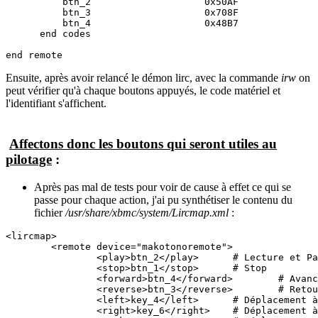
          btn_2                    0x50AF

          btn_3                    0x708F

          btn_4                    0x48B7

      end codes

Ensuite, après avoir relancé le démon lirc, avec la commande
irw
on
peut vérifier qu'à chaque boutons appuyés, le code matériel et
l'identifiant s'affichent.
Affectons donc les boutons qui seront utiles au
pilotage
:
Après pas mal de tests pour voir de cause à effet ce qui se
passe pour chaque action, j'ai pu synthétiser le contenu du
fichier
/usr/share/xbmc/system/Lircmap.xml
:
<lircmap>

	<remote device="makotonoremote">

		<play>btn_2</play>	# Lecture et Pause

		<stop>btn_1</stop>	# Stop

		<forward>btn_4</forward>	# Avance Rapide

		<reverse>btn_3</reverse>	# Retour Rapide

		<left>key_4</left>	# Déplacement à Gauche

		<right>key_6</right>	# Déplacement à Droite
