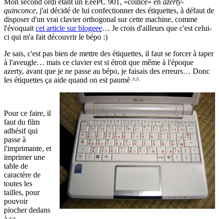
Mon second ordi étant un EeePC 901, «coincé» en
azerty-
quinconce
, j'ai décidé de lui confectionner des étiquettes, à défaut de
disposer d'un vrai clavier orthogonal sur cette machine, comme
l'évoquait
cet article sur blogeee
… Je crois d'ailleurs que c'est celui-
ci qui m'a fait découvrir le bépo :)
Je sais, c'est pas bien de mettre des étiquettes, il faut se forcer à taper
à l'aveugle… mais ce clavier est si étroit que même à l'époque
azerty, avant que je ne passe au bépo, je faisais des erreurs… Donc
les étiquettes ça aide quand on est paumé ^^
Pour ce faire, il
faut du film
adhésif qui
passe à
l'imprimante, et
imprimer une
table de
caractère de
toutes les
tailles, pour
pouvoir
piocher dedans
à sa