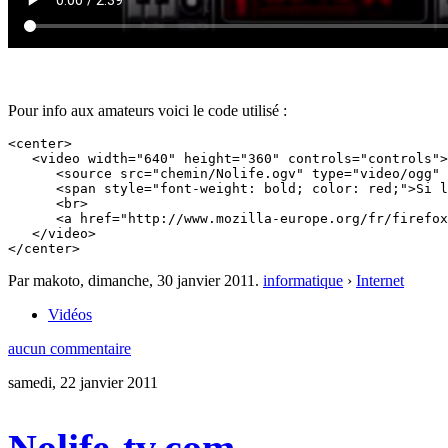
Pour info aux amateurs voici le code utilisé :
<center>

   <video width="640" height="360" controls="controls">
      <source src="chemin/Nolife.ogv" type="video/ogg" 
      <span style="font-weight: bold; color: red;">Si l
      <br>

      <a href="http://www.mozilla-europe.org/fr/firefox
   </video>

Par makoto,
dimanche, 30 janvier 2011
.
informatique
›
Internet
Vidéos
aucun commentaire
samedi, 22 janvier 2011