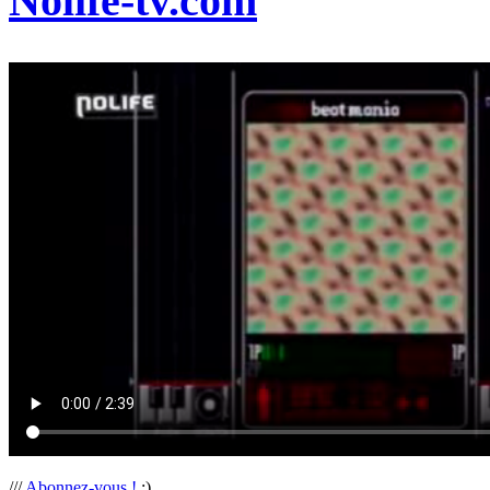
Nolife-tv.com
///
Abonnez-vous !
:)