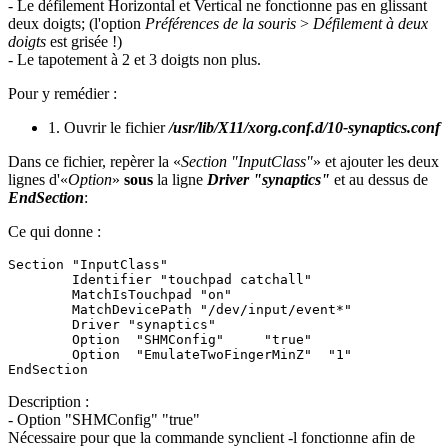
- Le défilement Horizontal et Vertical ne fonctionne pas en glissant
deux doigts; (l'option
Préférences de la souris
>
Défilement à deux
doigts
est grisée !)
- Le tapotement à 2 et 3 doigts non plus.
Pour y remédier :
1. Ouvrir le fichier
/usr/lib/X11/xorg.conf.d/10-synaptics.conf
Dans ce fichier, repèrer la «
Section "InputClass"
» et ajouter les deux
lignes d'«
Option
»
sous
la ligne
Driver "synaptics"
et au dessus de
EndSection
:
Ce qui donne :
Section "InputClass"

	Identifier "touchpad catchall"

	MatchIsTouchpad "on"

	MatchDevicePath "/dev/input/event*"

	Driver "synaptics"

	Option	"SHMConfig"	"true"

	Option	"EmulateTwoFingerMinZ"	"1"

Description :
- Option "SHMConfig" "true"
Nécessaire pour que la commande synclient -l fonctionne afin de