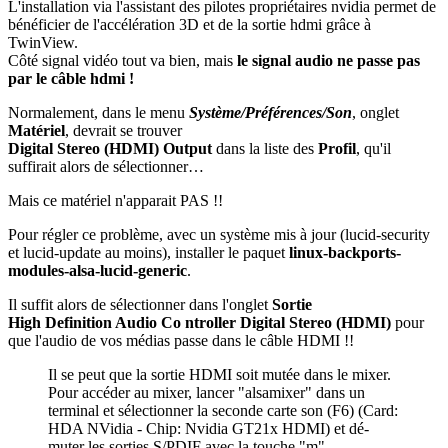
L'installation via l'assistant des pilotes propriétaires nvidia permet de
bénéficier de l'accélération 3D et de la sortie hdmi grâce à
TwinView.
Côté signal vidéo tout va bien, mais
le signal audio ne passe pas
par le câble hdmi !
Normalement, dans le menu
Système/Préférences/Son
, onglet
Matériel
, devrait se trouver
Digital Stereo (HDMI) Output
dans la liste des
Profil
, qu'il
suffirait alors de sélectionner…
Mais ce matériel n'apparait PAS !!
Pour régler ce problème, avec un système mis à jour (lucid-security
et lucid-update au moins), installer le paquet
linux-backports-
modules-alsa-lucid-generic
.
Il suffit alors de sélectionner dans l'onglet
Sortie
High Definition Audio Co ntroller Digital Stereo (HDMI)
pour
que l'audio de vos médias passe dans le câble HDMI !!
Il se peut que la sortie HDMI soit mutée dans le mixer.
Pour accéder au mixer, lancer "alsamixer" dans un
terminal et sélectionner la seconde carte son (F6) (Card:
HDA NVidia - Chip: Nvidia GT21x HDMI) et dé-
muter les sorties S/PDIF avec la touche "m".