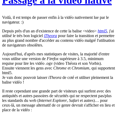
Passage à la video native
Voilà, il est temps de passer enfin à la vidéo nativement lue par le
navigateur. :)
Depuis près d'un an d'existence de cette la balise <video>
html5
, j'ai
utilisé le très bon logiciel
iTheora
pour faire la transition et permettre
au plus grand nombre d'accéder au contenu vidéo malgré l'utilisation
de navigateurs obsolètes.
Aujourd'hui, d'après mes statistiques de visites, la majorité d'entre
vous utilise une version de
Firefox
supérieure à 3.5, minimum
requise pour lire les vidéo .ogv (video Théora et son Vorbis).
Ensuite viennent les gens avec
Chrome
et
Chromium
, qui supportent
html5.
Je vais donc pouvoir laisser
iTheora
de coté et utiliser pleinement la
balise vidéo !
Il reste cependant une grande part de visiteurs qui surfent avec des
antiquités et autres passoires de sécurités qui ne respectent pas/plus
les standards du web (
Internet Explorer
,
Safari
et autres)… pour
ceux-là, un message alternatif de ce genre devrait s'afficher en lieu et
place de la vidéo :