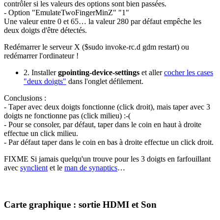
contrôler si les valeurs des options sont bien passées.
- Option "EmulateTwoFingerMinZ" "1"
Une valeur entre 0 et 65… la valeur 280 par défaut empêche les
deux doigts d'être détectés.
Redémarrer le serveur X ($sudo invoke-rc.d gdm restart) ou
redémarrer l'ordinateur !
2. Installer
gpointing-device-settings
et aller
cocher les cases
"deux doigts"
dans l'onglet défilement.
Conclusions :
- Taper avec deux doigts fonctionne (click droit), mais taper avec 3
doigts ne fonctionne pas (click milieu) :-(
- Pour se consoler, par défaut, taper dans le coin en haut à droite
effectue un click milieu.
- Par défaut taper dans le coin en bas à droite effectue un click droit.
FIXME Si jamais quelqu'un trouve pour les 3 doigts en farfouillant
avec
synclient
et le
man de synaptics
…
Carte graphique : sortie HDMI et Son