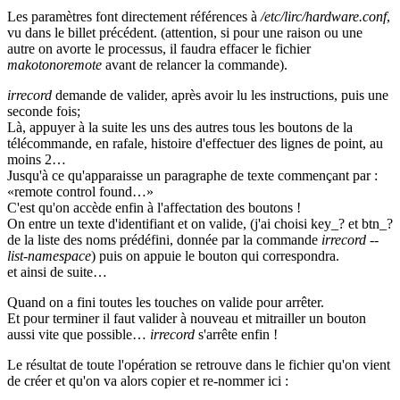
Les paramètres font directement références à
/etc/lirc/hardware.conf
,
vu dans le billet précédent. (attention, si pour une raison ou une
autre on avorte le processus, il faudra effacer le fichier
makotonoremote
avant de relancer la commande).
irrecord
demande de valider, après avoir lu les instructions, puis une
seconde fois;
Là, appuyer à la suite les uns des autres tous les boutons de la
télécommande, en rafale, histoire d'effectuer des lignes de point, au
moins 2…
Jusqu'à ce qu'apparaisse un paragraphe de texte commençant par :
«remote control found…»
C'est qu'on accède enfin à l'affectation des boutons !
On entre un texte d'identifiant et on valide, (j'ai choisi key_? et btn_?
de la liste des noms prédéfini, donnée par la commande
irrecord --
list-namespace
) puis on appuie le bouton qui correspondra.
et ainsi de suite…
Quand on a fini toutes les touches on valide pour arrêter.
Et pour terminer il faut valider à nouveau et mitrailler un bouton
aussi vite que possible…
irrecord
s'arrête enfin !
Le résultat de toute l'opération se retrouve dans le fichier qu'on vient
de créer et qu'on va alors copier et re-nommer ici :