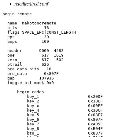
/etc/lirc/lircd.conf
begin remote

  name  makotonoremote

  bits           16

  flags SPACE_ENC|CONST_LENGTH

  eps            30

  aeps          100

  header       9000  4483

  one           617  1619

  zero          617   502

  ptrail        626

  pre_data_bits   16

  pre_data       0x807F

  gap          107936

  toggle_bit_mask 0x0

      begin codes

          key_1                    0x20DF

          key_2                    0x10EF

          key_x                    0x00FF

          key_4                    0x30CF

          key_5                    0x08F7

          key_6                    0x807F

          key_7                    0xA05F

          key_8                    0xB04F

          btn_1                    0x8877
