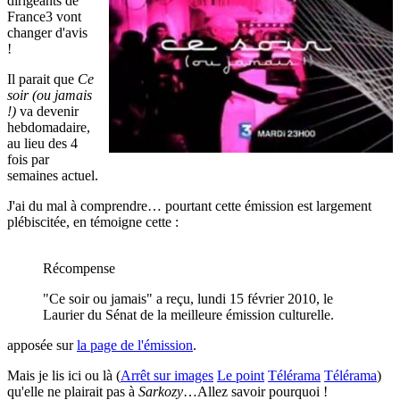
dirigeants de
France3 vont
changer d'avis
!
Il parait que
Ce
soir (ou jamais
!)
va devenir
hebdomadaire,
au lieu des 4
fois par
semaines actuel.
J'ai du mal à comprendre… pourtant cette émission est largement
plébiscitée, en témoigne cette :
Récompense
"Ce soir ou jamais" a reçu, lundi 15 février 2010, le
Laurier du Sénat de la meilleure émission culturelle.
apposée sur
la page de l'émission
.
Mais je lis ici ou là (
Arrêt sur images
Le point
Télérama
Télérama
)
qu'elle ne plairait pas à
Sarkozy
…Allez savoir pourquoi !