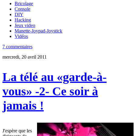
Bricolage
Console
DIY
Hacking
Jeux video
Manette-Joypad-Joystick
Vidéos
7 commentaires
mercredi, 20 avril 2011
La télé au «garde-à-
vous» -2- Ce soir à
jamais !
J'espère que les