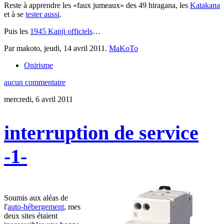
Reste à apprendre les «faux jumeaux» des 49 hiragana, les
Katakana
et à se
tester aussi
.
Puis les
1945 Kanji officiels
…
Par makoto,
jeudi, 14 avril 2011
.
MaKoTo
Onirisme
aucun commentaire
mercredi, 6 avril 2011
interruption de service
-1-
Soumis aux aléas de
l'
auto-hébergement
, mes
deux sites étaient