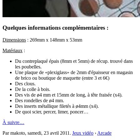
Quelques informations complémentaires :
Dimensions
: 269mm x 148mm x 53mm
Matériaux
:
Du contreplaqué épais (8mm et 5mm) de récup. trouvé dans
les poubelles.
Une plaque de «plexiglass» de 2mm d'épaisseur en magasin
de brico ou boutique de maquette (entre 3 et 6€)
Des clous.
De la colle à bois.
Des vis de ø4 mm et 15mm de long, à tête fraisée (x4).
Des rondelles de ø4 mm.
Des inserts métallique filetés à ø4mm (x4).
De quoi scier, percer, limer, poncer…
À suivre…
Par makoto,
samedi, 23 avril 2011
.
Jeux vidéo
›
Arcade