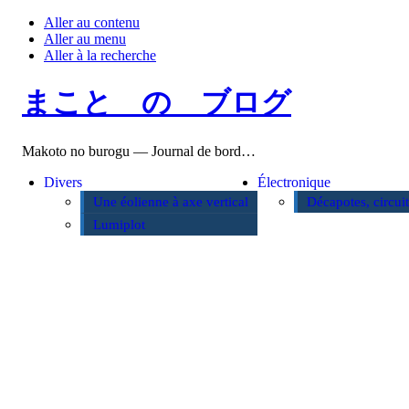
Aller au contenu
Aller au menu
Aller à la recherche
まこと の ブログ
Makoto no burogu — Journal de bord…
Divers
Électronique
Une éolienne à axe vertical
Décapotes, circui
Lumiplot