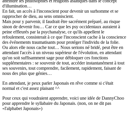
atteindre les philosophies et religions asiatiques dans le concept
d'illumination…
En fait, un accès à l'inconscient pour devenir un surhomme et se
rapprocher de dieu, au sens omniscient.
Mais pour y parvenir, il faudrait être sacrément préparé, au risque
sinon de devenir fou… Car ce que les psy occidentaux auraient à
peine effleurés par la psychanalyse, ce qu'ils appellent le
refoulement, consisterait à ce que l'inconscient cache à la conscience
des événements traumatisants pour protéger l'individu de la folie.
Ou alors elle nous cache tout… Nous serions né bridé, peut être en
attendant l'accès à un niveau supérieur de l'évolution, en attendant
qu'on soit suffisamment sage pour débloquer ces fonctions
supplémentaires : se souvenir de tout, accéder instantanément à tout
ses souvenirs, tout comprendre, facilement, rapidement, faisant de
nous des plus que génies…
En attendant, je peux parler Japonais en rêve comme si c'était
normal et c'est assez plaisant ^^
Pour ceux qui voudraient apprendre, voici une idée de DannyChoo
pour apprendre le syllabaire du Japonais. (non, on ne dit pas
«l'alphabet Japonais»)