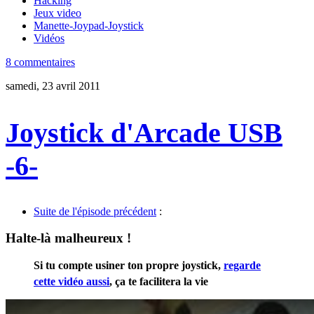
Hacking
Jeux video
Manette-Joypad-Joystick
Vidéos
8 commentaires
samedi, 23 avril 2011
Joystick d'Arcade USB
-6-
Suite de l'épisode précédent
:
Halte-là malheureux !
Si tu compte usiner ton propre joystick,
regarde
cette vidéo aussi
, ça te facilitera la vie