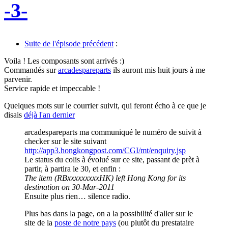
-3-
Suite de l'épisode précédent
:
Voila ! Les composants sont arrivés :)
Commandés sur
arcadespareparts
ils auront mis huit jours à me
parvenir.
Service rapide et impeccable !
Quelques mots sur le courrier suivit, qui feront écho à ce que je
disais
déjà l'an dernier
arcadespareparts ma communiqué le numéro de suivit à
checker sur le site suivant
http://app3.hongkongpost.com/CGI/mt/enquiry.jsp
Le status du colis à évolué sur ce site, passant de prèt à
partir, à partira le 30, et enfin :
The item (RBxxxxxxxxxHK) left Hong Kong for its
destination on 30-Mar-2011
Ensuite plus rien… silence radio.
Plus bas dans la page, on a la possibilité d'aller sur le
site de la
poste de notre pays
(ou plutôt du prestataire