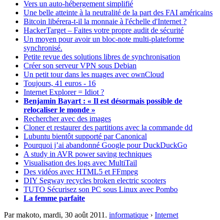
Vers un auto-hébergement simplifié
Une belle atteinte à la neutralité de la part des FAI américains
Bitcoin libérera-t-il la monnaie à l'échelle d'Internet ?
HackerTarget – Faites votre propre audit de sécurité
Un moyen pour avoir un bloc-note multi-plateforme
synchronisé.
Petite revue des solutions libres de synchronisation
Créer son serveur VPN sous Debian
Un petit tour dans les nuages avec ownCloud
Toujours, 41 euros - 16
Internet Explorer = Idiot ?
Benjamin Bayart : « Il est désormais possible de
relocaliser le monde »
Rechercher avec des images
Cloner et restaurer des partitions avec la commande dd
Lubuntu bientôt supporté par Canonical
Pourquoi j’ai abandonné Google pour DuckDuckGo
A study in AVR power saving techniques
Visualisation des logs avec MultiTail
Des vidéos avec HTML5 et FFmpeg
DIY Segway recycles broken electric scooters
TUTO Sécurisez son PC sous Linux avec Pombo
La femme parfaite
Par makoto,
mardi, 30 août 2011
.
informatique
›
Internet