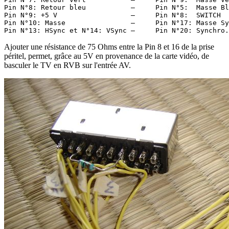
Pin N°8: Retour bleu           —     Pin N°5:  Masse Bl
Pin N°9: +5 V                  —     Pin N°8:  SWITCH

Pin N°10: Masse                —     Pin N°17: Masse Sy
Ajouter une résistance de 75 Ohms entre la Pin 8 et 16 de la prise
péritel, permet, grâce au 5V en provenance de la carte vidéo, de
basculer le TV en RVB sur l'entrée AV.