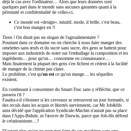
déjà le cas avec l'ordinateur… Alors que leurs données sont
quelques part dans le monde sans aucunes garanties quant à la
pérennité et confidentialité de celles-ci.
Ce monde est «design», intuitif, mode, il brille, c'est beau,
c'est bon mangez en !!
Tiens ! On dirait pas un slogan de l'agroalimentaire ?
Pourtant dans ce domaine ou on cherche à nous faire manger des
omelettes sans œufs et du sucre sans sucre, des gens se battent pour
imposer aux industriels de noter sur l'emballage la composition et les
ingrédients… pour qu'on… consomme en connaissance…
Mais finalement la plupart des gens s'en fichent et cèdent à la facilité
de manger de la chimie pas claire.
Le problème, c'est qu'
on est
ce qu'on mange… les séquelles
existent.
En continuant à consommer du Smart-Truc sans y réfléchir, que ce
passera t'il ?
Faudra-t-il s'étonner si les cerveaux se retrouvent un jour formatés, si
des reculs dans les acquis et libertés surviennent, car Mr Job&fils
aura décidé que l'application Syndicale-Machin n'aurait pas sa place
dans l'Apps-Bidule, ni l'œuvre de Darwin, parce que Job-fils défend
le créationnisme…?
D'autant plus qu'on ne peut rien faire de ces machines sans une