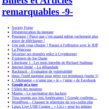
Billets et Articles
remarquables -9-
Society Forge
Désintoxication du langage
Pourquoi ? Parce que c’est quand même vachement plus
grave de télécharger !
Une pub vous choque ? Passez à l'offensive avec le JDP
La Princesse
Sécuriser ses données grâce à Cryptkeeper
Explorers de Joe Dante
Librologie 1 : Les mots interdits de Richard Stallman
Internet limité – La débandade
Backtrack – Evaluation de vulnérabilité
tmux: l'outil magique pour gérer vos terminaux (partie 1)
L’Allemagne « n’aime pas » le « j’aime » de Facebook
Google m'a tuer
l'Allen des moutons
Mantra – Le navigateur des hackers
Tous soumis aux lois Américaines ? Google confirme…
WordPress – Changer le répertoire du wp-config.php
Linux Live USB Creator – « LiLi » pour les intimes