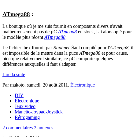
ATmega88
:
La boutique où je me suis fournit en composants divers n'avait
malheureusement pas de µC
ATmega8
en stock, j'ai alors opté pour
le modèle plus récent
ATmega88
.
Le fichier .hex fournit par
Raphnet
étant compilé pour l
'ATmega8
, il
est impossible de le mettre dans la puce
ATmega88
et pour cause,
bien que relativement similaire, ce µC comporte quelques
différences auxquelles il faut s'adapter.
Lire la suite
Par makoto,
samedi, 20 août 2011
.
Électronique
DIY
Électronique
Jeux video
Manette-Joypad-Joystick
Rétrogaming
2 commentaires
2 annexes