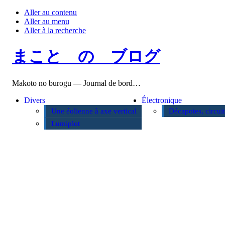
Aller au contenu
Aller au menu
Aller à la recherche
まこと の ブログ
Makoto no burogu — Journal de bord…
Divers
Électronique
Une éolienne à axe vertical
Décapotes, circui
Lumiplot