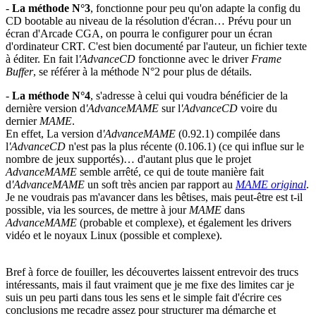
-
La méthode N°3
, fonctionne pour peu qu'on adapte la config du
CD bootable au niveau de la résolution d'écran… Prévu pour un
écran d'Arcade CGA, on pourra le configurer pour un écran
d'ordinateur CRT. C'est bien documenté par l'auteur, un fichier texte
à éditer. En fait l
'AdvanceCD
fonctionne avec le driver
Frame
Buffer
, se référer à la méthode N°2 pour plus de détails.
-
La méthode N°4
, s'adresse à celui qui voudra bénéficier de la
dernière version d
'AdvanceMAME
sur l
'AdvanceCD
voire du
dernier
MAME
.
En effet, La version d
'AdvanceMAME
(0.92.1) compilée dans
l
'AdvanceCD
n'est pas la plus récente (0.106.1) (ce qui influe sur le
nombre de jeux supportés)… d'autant plus que le projet
AdvanceMAME
semble arrêté, ce qui de toute manière fait
d
'AdvanceMAME
un soft très ancien par rapport au
MAME original
.
Je ne voudrais pas m'avancer dans les bêtises, mais peut-être est t-il
possible, via les sources, de mettre à jour
MAME
dans
AdvanceMAME
(probable et complexe), et également les drivers
vidéo et le noyaux Linux (possible et complexe).
Bref à force de fouiller, les découvertes laissent entrevoir des trucs
intéressants, mais il faut vraiment que je me fixe des limites car je
suis un peu parti dans tous les sens et le simple fait d'écrire ces
conclusions me recadre assez pour structurer ma démarche et