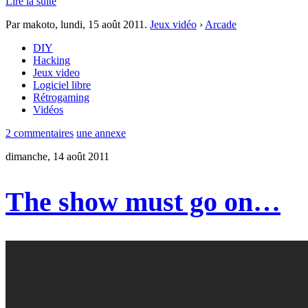
Lire la suite
Par makoto,
lundi, 15 août 2011
.
Jeux vidéo
›
Arcade
DIY
Hacking
Jeux video
Logiciel libre
Rétrogaming
Vidéos
2 commentaires
une annexe
dimanche, 14 août 2011
The show must go on…