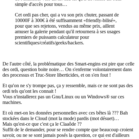
simple d'accès pour tous…
Cet ordi pas cher, qui a vu son prix chuter, passant de
10000F à 300€ à été suffisamment «friendly-bilisé»,
pour que ses rejetons, vendus au même prix, aillent
amuser la galerie pendant qu'il retournera à ses usages
premiers de puissants calculateur pour
scientifiques/créatifs/geeks/hackers.
De l'autre côté, la problématique des Smart-engins est pire que celle
des ordi, question boite noire… On s'enferme volontairement dans
des processus et Truc-Store liberticides, et on s'en fout !
Et qu'on ne s'y trompe pas, ça y ressemble, mais ce ne sont pas des
ordi tels qu'ont les connait !
Vous n'installerez pas un Gnu/Linux ou un Windows® sur ces
machines.
Et où met-on les données personnelles avec ces bêtes là ??? Bah
stockées dans le Cloud (mot la mode) pardis (mot désuet)…
Mais qu'est-ce que c'est ça le Claaôde ??
Suffit de le demander, pour se rendre compte que beaucoup croient
savoir, ou ne se sont jamais posés la question, ce qui est d'ailleurs