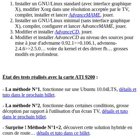
Installer un GNU/Linux standard (avec interface graphique
X), modifier Xorg dans une résolution acceptée par le TV,
compiler, installer et lancer
AdvanceMAME
, jouer.
Installer un GNU/Linux minimal (sans interface graphique
X), compiler, configurer et lancer
AdvanceMAME
, jouer.
Modifier et installer
AdvanceCD
, jouer.
Modifier et installer
AdvanceCD
au niveau des sources pour
mise à jour d'advmame 0.92.1>>0.106.1, advmenu-
2.4.6>>2.5.0… voire du kernel et des driver fb… grosses
modifs en profondeur.
État des tests réalisés avec la carte ATI 9200
:
-
La méthode N°1
, fonctionne sur une Ubuntu 10.04LTS,
détails et
tuto dans le prochain billet
.
-
La méthode N°2
, fonctionne dans certaines conditions, grosse
déception par rapport à l'utilisation d'un écran TV,
détails et tuto
dans le prochain billet
.
-
Surprise ! Méthode N°1+2
, découvert cette solution hybride en
cours de route…
détails et tuto dans ce billet
.