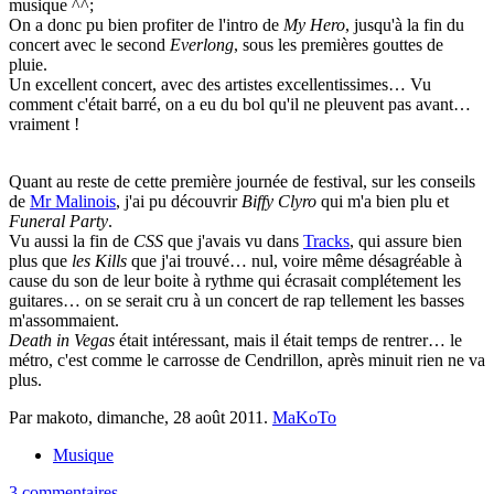
musique ^^;
On a donc pu bien profiter de l'intro de
My Hero
, jusqu'à la fin du
concert avec le second
Everlong
, sous les premières gouttes de
pluie.
Un excellent concert, avec des artistes excellentissimes… Vu
comment c'était barré, on a eu du bol qu'il ne pleuvent pas avant…
vraiment !
Quant au reste de cette première journée de festival, sur les conseils
de
Mr Malinois
, j'ai pu découvrir
Biffy Clyro
qui m'a bien plu et
Funeral Party
.
Vu aussi la fin de
CSS
que j'avais vu dans
Tracks
, qui assure bien
plus que
les Kills
que j'ai trouvé… nul, voire même désagréable à
cause du son de leur boite à rythme qui écrasait complétement les
guitares… on se serait cru à un concert de rap tellement les basses
m'assommaient.
Death in Vegas
était intéressant, mais il était temps de rentrer… le
métro, c'est comme le carrosse de Cendrillon, après minuit rien ne va
plus.
Par makoto,
dimanche, 28 août 2011
.
MaKoTo
Musique
3 commentaires