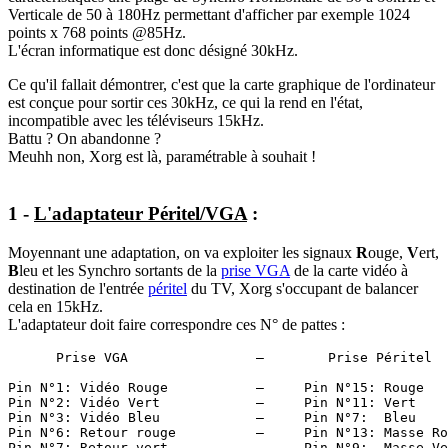
Verticale de 50 à 180Hz permettant d'afficher par exemple 1024
points x 768 points @85Hz.
L'écran informatique est donc désigné 30kHz.
Ce qu'il fallait démontrer, c'est que la carte graphique de l'ordinateur
est conçue pour sortir ces 30kHz, ce qui la rend en l'état,
incompatible avec les téléviseurs 15kHz.
Battu ? On abandonne ?
Meuhh non, Xorg est là, paramétrable à souhait !
1 -
L'adaptateur Péritel/VGA
:
Moyennant une adaptation, on va exploiter les signaux
R
ouge,
V
ert,
B
leu et les Synchro sortants de la
prise VGA
de la carte vidéo à
destination de l'entrée
péritel
du TV, Xorg s'occupant de balancer
cela en 15kHz.
L'adaptateur doit faire correspondre ces N° de pattes :
      Prise VGA                —        Prise Péritel

Pin N°1: Vidéo Rouge           —     Pin N°15: Rouge

Pin N°2: Vidéo Vert            —     Pin N°11: Vert

Pin N°3: Vidéo Bleu            —     Pin N°7:  Bleu

Pin N°6: Retour rouge          —     Pin N°13: Masse Ro
Pin N°7: Retour vert           —     Pin N°9:  Masse Ve