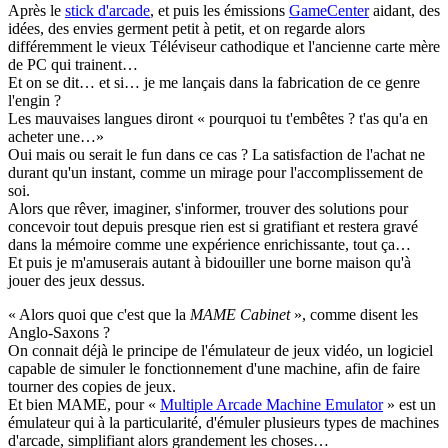
Après le
stick d'arcade
, et puis les émissions
GameCenter
aidant, des
idées, des envies germent petit à petit, et on regarde alors
différemment le vieux Téléviseur cathodique et l'ancienne carte mère
de PC qui trainent…
Et on se dit… et si… je me lançais dans la fabrication de ce genre
l'engin ?
Les mauvaises langues diront « pourquoi tu t'embêtes ? t'as qu'a en
acheter une…»
Oui mais ou serait le fun dans ce cas ? La satisfaction de l'achat ne
durant qu'un instant, comme un mirage pour l'accomplissement de
soi.
Alors que rêver, imaginer, s'informer, trouver des solutions pour
concevoir tout depuis presque rien est si gratifiant et restera gravé
dans la mémoire comme une expérience enrichissante, tout ça…
Et puis je m'amuserais autant à bidouiller une borne maison qu'à
jouer des jeux dessus.
« Alors quoi que c'est que la
MAME Cabinet
», comme disent les
Anglo-Saxons ?
On connait déjà le principe de l'émulateur de jeux vidéo, un logiciel
capable de simuler le fonctionnement d'une machine, afin de faire
tourner des copies de jeux.
Et bien MAME, pour «
Multiple Arcade Machine Emulator
» est un
émulateur qui à la particularité, d'émuler plusieurs types de machines
d'arcade, simplifiant alors grandement les choses…