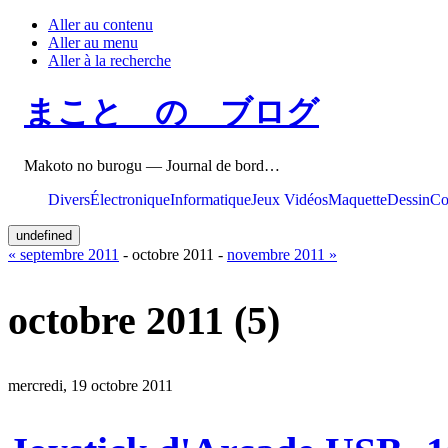
Aller au contenu
Aller au menu
Aller à la recherche
まこと の ブログ
Makoto no burogu — Journal de bord…
Divers
Électronique
Informatique
Jeux Vidéos
Maquette
Dessin
Co
undefined
« septembre 2011
- octobre 2011 -
novembre 2011 »
octobre 2011
(5)
mercredi, 19 octobre 2011