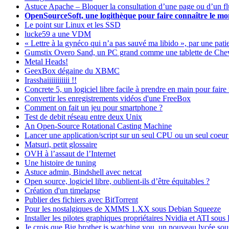
Astuce Apache – Bloquer la consultation d’une page ou d’un fl
OpenSourceSoft, une logithèque pour faire connaître le mon
Le point sur Linux et les SSD
lucke59 a une VDM
« Lettre à la gynéco qui n’a pas sauvé ma libido », par une pati
Gumstix Overo Sand, un PC grand comme une tablette de Ch
Metal Heads!
GeexBox dégaine du XBMC
Irasshaiiiiiiiiiii !!
Concrete 5, un logiciel libre facile à prendre en main pour faire
Convertir les enregistrements vidéos d'une FreeBox
Comment on fait un jeu pour smartphone ?
Test de debit réseau entre deux Unix
An Open-Source Rotational Casting Machine
Lancer une application/script sur un seul CPU ou un seul coeur 
Matsuri, petit glossaire
OVH à l’assaut de l’Internet
Une histoire de tuning
Astuce admin, Bindshell avec netcat
Open source, logiciel libre, oublient-ils d’être équitables ?
Création d'un timelapse
Publier des fichiers avec BitTorrent
Pour les nostalgiques de XMMS 1.XX sous Debian Squeeze
Installer les pilotes graphiques propriétaires Nvidia et ATI sous
Je crois que Big brother is watching you, un nouveau lycée so