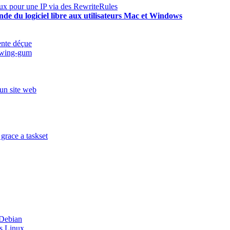
ux pour une IP via des RewriteRules
de du logiciel libre aux utilisateurs Mac et Windows
ente déçue
ewing-gum
 un site web
grace a taskset
 Debian
us Linux