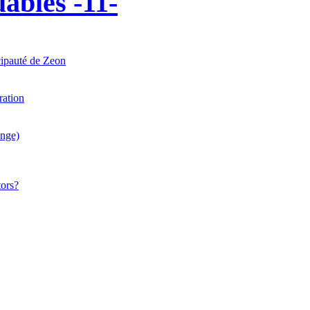
uables -11-
ipauté de Zeon
ration
ange)
ors?