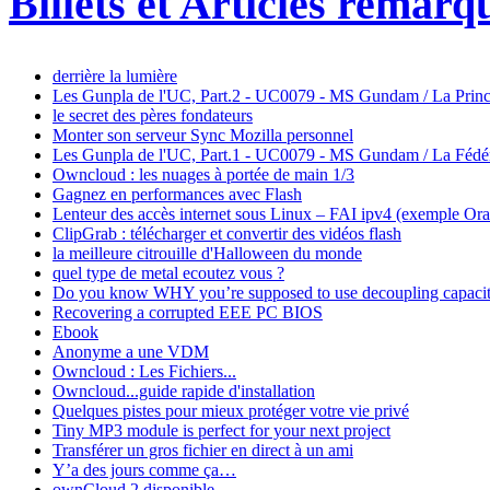
Billets et Articles remarq
derrière la lumière
Les Gunpla de l'UC, Part.2 - UC0079 - MS Gundam / La Princ
le secret des pères fondateurs
Monter son serveur Sync Mozilla personnel
Les Gunpla de l'UC, Part.1 - UC0079 - MS Gundam / La Fédé
Owncloud : les nuages à portée de main 1/3
Gagnez en performances avec Flash
Lenteur des accès internet sous Linux – FAI ipv4 (exemple Or
ClipGrab : télécharger et convertir des vidéos flash
la meilleure citrouille d'Halloween du monde
quel type de metal ecoutez vous ?
Do you know WHY you’re supposed to use decoupling capacit
Recovering a corrupted EEE PC BIOS
Ebook
Anonyme a une VDM
Owncloud : Les Fichiers...
Owncloud...guide rapide d'installation
Quelques pistes pour mieux protéger votre vie privé
Tiny MP3 module is perfect for your next project
Transférer un gros fichier en direct à un ami
Y’a des jours comme ça…
ownCloud 2 disponible