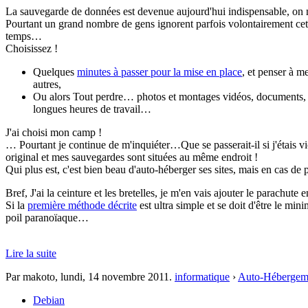
La sauvegarde de données est devenue aujourd'hui indispensable, on ne
Pourtant un grand nombre de gens ignorent parfois volontairement cet
temps…
Choisissez !
Quelques
minutes à passer pour la mise en place
, et penser à m
autres,
Ou alors Tout perdre… photos et montages vidéos, documents, m
longues heures de travail…
J'ai choisi mon camp !
… Pourtant je continue de m'inquiéter…Que se passerait-il si j'étais v
original et mes sauvegardes sont situées au même endroit !
Qui plus est, c'est bien beau d'auto-héberger ses sites, mais en cas de pé
Bref, J'ai la ceinture et les bretelles, je m'en vais ajouter le parachu
Si la
première méthode décrite
est ultra simple et se doit d'être le mi
poil paranoïaque…
Lire la suite
Par makoto,
lundi, 14 novembre 2011
.
informatique
›
Auto-Hébergeme
Debian