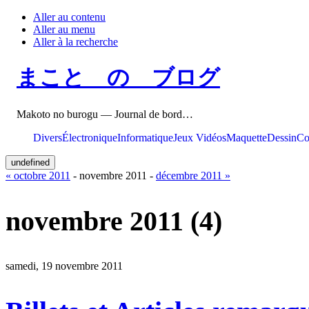
Aller au contenu
Aller au menu
Aller à la recherche
まこと の ブログ
Makoto no burogu — Journal de bord…
Divers
Électronique
Informatique
Jeux Vidéos
Maquette
Dessin
Co
undefined
« octobre 2011
- novembre 2011 -
décembre 2011 »
novembre 2011
(4)
samedi, 19 novembre 2011