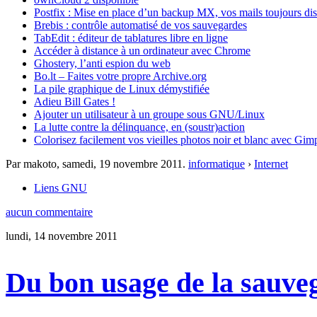
Postfix : Mise en place d’un backup MX, vos mails toujours dis
Brebis : contrôle automatisé de vos sauvegardes
TabEdit : éditeur de tablatures libre en ligne
Accéder à distance à un ordinateur avec Chrome
Ghostery, l’anti espion du web
Bo.lt – Faites votre propre Archive.org
La pile graphique de Linux démystifiée
Adieu Bill Gates !
Ajouter un utilisateur à un groupe sous GNU/Linux
La lutte contre la délinquance, en (soustr)action
Colorisez facilement vos vieilles photos noir et blanc avec Gim
Par makoto,
samedi, 19 novembre 2011
.
informatique
›
Internet
Liens GNU
aucun commentaire
lundi, 14 novembre 2011
Du bon usage de la sauve