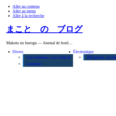
Aller au contenu
Aller au menu
Aller à la recherche
まこと の ブログ
Makoto no burogu — Journal de bord…
Divers
Électronique
Une éolienne à axe vertical
Décapotes, circui
Lumiplot