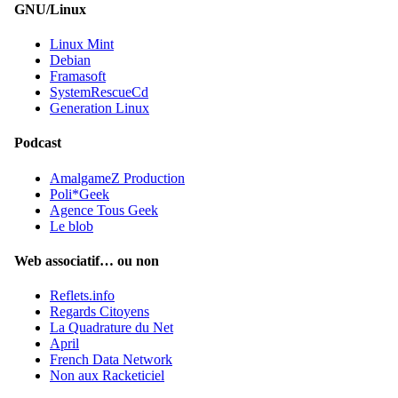
GNU/Linux
Linux Mint
Debian
Framasoft
SystemRescueCd
Generation Linux
Podcast
AmalgameZ Production
Poli*Geek
Agence Tous Geek
Le blob
Web associatif… ou non
Reflets.info
Regards Citoyens
La Quadrature du Net
April
French Data Network
Non aux Racketiciel