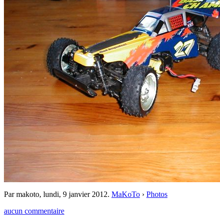
Par makoto,
lundi, 9 janvier 2012
.
MaKoTo
›
Photos
aucun commentaire