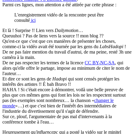
Parmi ces lignes, mon attention a été attirée par cette phrase :
L'enregistrement vidéo de la rencontre peut être
consulté
ici
Et là ! Surprise !! Lien vers
Dailymotion
…
Queuuhoi ? Pas de liens vers la source !! mon blog ??
Qu'est-ce que c'est que ces manières de présenter les choses,
comme-ci la vidéo avait été tournée par les gens du
LabsHadopi
!
De ne pas faire mention du travail d'autrui, de ma peine, resté 3h une
caméra à la main.
De ne pas respecter les termes de la licence
CC BY-NC-SA
, qui
alors qu'elle offre le partage, impose au minimum de citer le nom de
l'auteur…
Et dire ce sont les gens de
Hadopi
qui sont censés protéger les
intérêts des artistes !! É bah Bravo !!
HAHA ! Si c'était encore à démontrer, voilà une belle preuve de
plus que ces mêmes gens qui font les lois ne les respectent surtout
pas (les exemples sont nombreux… la chanson «
changer le
monde
»…) et que c'est bien de l'intérêt des intermédiaires de
l'industrie du divertissement qu'il s'agit de défendre.
Sur ce, plouf, l'argumentaire de pas mal d'intervenants à la
conférence tombe à l'eau…
Heureusement qu
'influencepc
qui a posté la vidéo sur le minitel