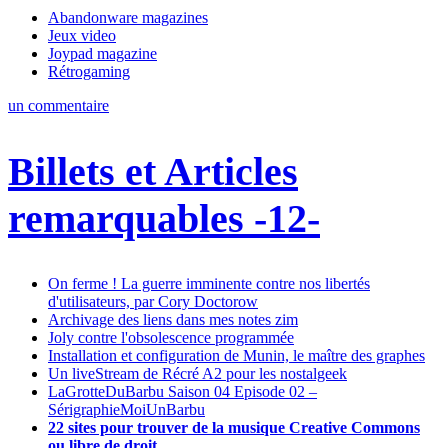
Abandonware magazines
Jeux video
Joypad magazine
Rétrogaming
un commentaire
Billets et Articles
remarquables -12-
On ferme ! La guerre imminente contre nos libertés
d'utilisateurs, par Cory Doctorow
Archivage des liens dans mes notes zim
Joly contre l'obsolescence programmée
Installation et configuration de Munin, le maître des graphes
Un liveStream de Récré A2 pour les nostalgeek
LaGrotteDuBarbu Saison 04 Episode 02 –
SérigraphieMoiUnBarbu
22 sites pour trouver de la musique Creative Commons
ou libre de droit