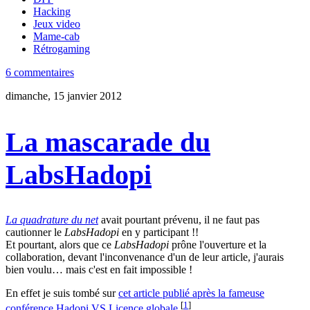
Hacking
Jeux video
Mame-cab
Rétrogaming
6 commentaires
dimanche, 15 janvier 2012
La mascarade du
LabsHadopi
La quadrature du net
avait pourtant prévenu, il ne faut pas
cautionner le
LabsHadopi
en y participant !!
Et pourtant, alors que ce
LabsHadopi
prône l'ouverture et la
collaboration, devant l'inconvenance d'un de leur article, j'aurais
bien voulu… mais c'est en fait impossible !
En effet je suis tombé sur
cet article publié après la fameuse
[
1
]
conférence Hadopi VS Licence globale
.