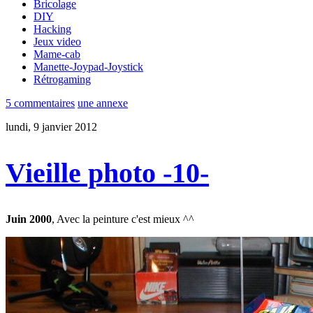
Bricolage
DIY
Hacking
Jeux video
Mame-cab
Manette-Joypad-Joystick
Rétrogaming
5 commentaires
une annexe
lundi, 9 janvier 2012
Vieille photo -10-
Juin 2000
, Avec la peinture c'est mieux ^^