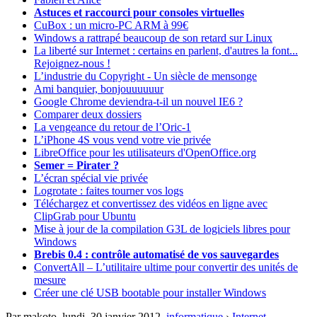
Astuces et raccourci pour consoles virtuelles
CuBox : un micro-PC ARM à 99€
Windows a rattrapé beaucoup de son retard sur Linux
La liberté sur Internet : certains en parlent, d'autres la font...
Rejoignez-nous !
L’industrie du Copyright - Un siècle de mensonge
Ami banquier, bonjouuuuuur
Google Chrome deviendra-t-il un nouvel IE6 ?
Comparer deux dossiers
La vengeance du retour de l’Oric-1
L’iPhone 4S vous vend votre vie privée
LibreOffice pour les utilisateurs d'OpenOffice.org
Semer = Pirater ?
L’écran spécial vie privée
Logrotate : faites tourner vos logs
Téléchargez et convertissez des vidéos en ligne avec
ClipGrab pour Ubuntu
Mise à jour de la compilation G3L de logiciels libres pour
Windows
Brebis 0.4 : contrôle automatisé de vos sauvegardes
ConvertAll – L’utilitaire ultime pour convertir des unités de
mesure
Créer une clé USB bootable pour installer Windows
Par makoto,
lundi, 30 janvier 2012
.
informatique
›
Internet