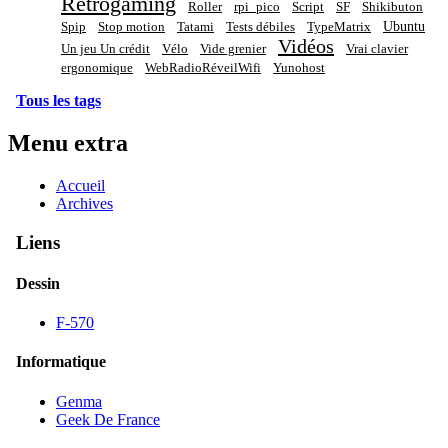
Rétrogaming
Roller
rpi_pico
Script
SF
Shikibuton
Ubuntu
Spip
Stop motion
Tatami
Tests débiles
TypeMatrix
Vidéos
Un jeu Un crédit
Vélo
Vide grenier
Vrai clavier
ergonomique
WebRadioRéveilWifi
Yunohost
Tous les tags
Menu extra
Accueil
Archives
Liens
Dessin
F-570
Informatique
Genma
Geek De France