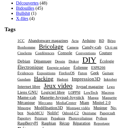
Découvertes
(48)
Bidouilles
(45)
Bullshit
(1)
X-files
(4)
Tags
Abandonware magazines
Arduino
1CC
Acta
BD
Bépo
Bricolage
Candy-cab
Bonhomme
Camera
Ch ti mi
Console
Couture
Cinelerra
Conférences
Conventions
DIY
Debian
Dépannage
Écologie
Dessin
Diskor
Électronique
Éolienne
Energie solaire
ESP8266
Geek
Évidences
Expositions
FirefoxOS
Futon
Guitare
Hacking
Impression3D
Gundam
Hadopi
Inktober
Jeux video
Internet libre
Joypad magazine
Lego
Liens GNU
Logiciel libre
LOPPSI
LowTech
Macross
Mame-cab
Manette-Joypad-Joystick
Manga
Maquette
Mécanique
Miam
Minitel 2.0
Meccano
MediaCenter
Modélisation3D
Musique
No-
Mmorpg
Montage vidéo
box
Nolife!
NodeMCU
Odroid-C2
Onirisme
Papercraft
Papertoy
Peinture
Pepakura
Photovoltaïque
Python
RaspBerryPI
Raspbian
Récup
Réparation
Reportage