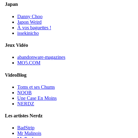
Japan
Danny Choo
Japon Weird
À vos baguettes !
issekinicho
Jeux Vidéo
abandonware-magazines
MO5.COM
VideoBlog
Toms et ses Chums
NOOB
Une Case En Moins
NERDZ
Les artistes Nerdz
BadStrip
Mr Malinois