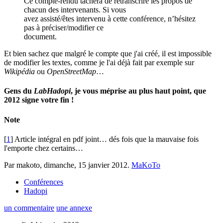
Ce compte-rendu tâchera de retranscrire les propos de
chacun des intervenants. Si vous
avez assisté/êtes intervenu à cette conférence, n’hésitez
pas à préciser/modifier ce
document.
Et bien sachez que malgré le compte que j'ai créé, il est impossible
de modifier les textes, comme je l'ai déjà fait par exemple sur
Wikipédia
ou
OpenStreetMap
…
Gens du
LabHadopi
, je vous méprise au plus haut point, que
2012 signe votre fin !
Note
[
1
] Article intégral en pdf joint… dés fois que la mauvaise fois
l'emporte chez certains…
Par makoto,
dimanche, 15 janvier 2012
.
MaKoTo
Conférences
Hadopi
un commentaire
une annexe