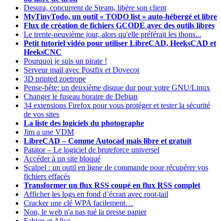
Desura, concurrent de Steam, libère son client
MyTinyTodo, un outil « TODO list » auto-hébergé et libre
Flux de création de fichiers GCODE avec des outils libres
Le trente-neuvième jour, alors qu'elle préférait les thons...
Petit tutoriel vidéo pour utiliser LibreCAD, HeeksCAD et
HeeksCNC
Pourquoi je suis un pirate !
Serveur mail avec Postfix et Dovecot
3D printed zoetrope
Pense-bête: un deuxième disque dur pour votre GNU/Linux
Changer le fuseau horaire de Debian
34 extensions Firefox pour vous protéger et tester la sécurité
de vos sites
La liste des logiciels du photographe
Jim a une VDM
LibreCAD – Comme Autocad mais libre et gratuit
Patator – Le logiciel de bruteforce universel
Accéder à un site bloqué
Scalpel : un outil en ligne de commande pour récupérer vos
fichiers effacés
Transformer un flux RSS coupé en flux RSS complet
Afficher les logs en fond d’écran avec root-tail
Cracker une clé WPA facilement…
Non, le web n'a pas tué la presse papier
Fabien et Alice