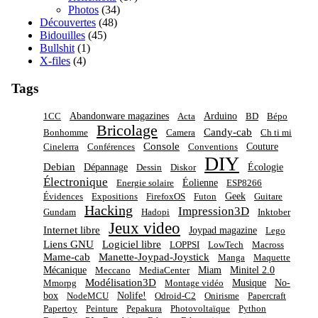
Photos
(34)
Découvertes
(48)
Bidouilles
(45)
Bullshit
(1)
X-files
(4)
Tags
Abandonware magazines
Arduino
1CC
Acta
BD
Bépo
Bricolage
Candy-cab
Bonhomme
Camera
Ch ti mi
Console
Couture
Cinelerra
Conférences
Conventions
DIY
Debian
Dépannage
Écologie
Dessin
Diskor
Électronique
Éolienne
Energie solaire
ESP8266
Geek
Évidences
Expositions
FirefoxOS
Futon
Guitare
Hacking
Impression3D
Gundam
Hadopi
Inktober
Jeux video
Internet libre
Joypad magazine
Lego
Liens GNU
Logiciel libre
LOPPSI
LowTech
Macross
Mame-cab
Manette-Joypad-Joystick
Manga
Maquette
Mécanique
Miam
Minitel 2.0
Meccano
MediaCenter
Modélisation3D
Musique
No-
Mmorpg
Montage vidéo
box
Nolife!
NodeMCU
Odroid-C2
Onirisme
Papercraft
Papertoy
Peinture
Pepakura
Photovoltaïque
Python