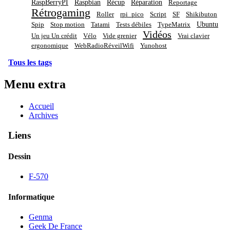
RaspBerryPI
Raspbian
Récup
Réparation
Reportage
Rétrogaming
Roller
rpi_pico
Script
SF
Shikibuton
Ubuntu
Spip
Stop motion
Tatami
Tests débiles
TypeMatrix
Vidéos
Un jeu Un crédit
Vélo
Vide grenier
Vrai clavier
ergonomique
WebRadioRéveilWifi
Yunohost
Tous les tags
Menu extra
Accueil
Archives
Liens
Dessin
F-570
Informatique
Genma
Geek De France