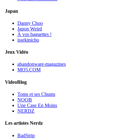
Japan
Danny Choo
Japon Weird
À vos baguettes !
issekinicho
Jeux Vidéo
abandonware-magazines
MO5.COM
VideoBlog
Toms et ses Chums
NOOB
Une Case En Moins
NERDZ
Les artistes Nerdz
BadStrip