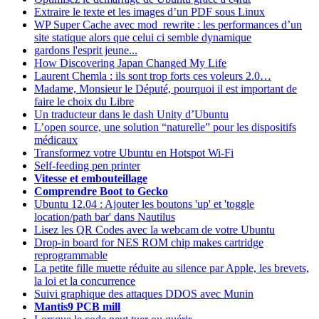
Extraire le texte et les images d’un PDF sous Linux
WP Super Cache avec mod_rewrite : les performances d’un
site statique alors que celui ci semble dynamique
gardons l'esprit jeune...
How Discovering Japan Changed My Life
Laurent Chemla : ils sont trop forts ces voleurs 2.0…
Madame, Monsieur le Député, pourquoi il est important de
faire le choix du Libre
Un traducteur dans le dash Unity d’Ubuntu
L’open source, une solution “naturelle” pour les dispositifs
médicaux
Transformez votre Ubuntu en Hotspot Wi-Fi
Self-feeding pen printer
Vitesse et embouteillage
Comprendre Boot to Gecko
Ubuntu 12.04 : Ajouter les boutons 'up' et 'toggle
location/path bar' dans Nautilus
Lisez les QR Codes avec la webcam de votre Ubuntu
Drop-in board for NES ROM chip makes cartridge
reprogrammable
La petite fille muette réduite au silence par Apple, les brevets,
la loi et la concurrence
Suivi graphique des attaques DDOS avec Munin
Mantis9 PCB mill