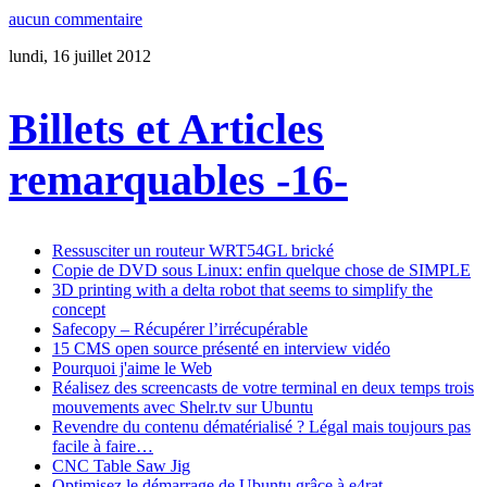
aucun commentaire
lundi, 16 juillet 2012
Billets et Articles
remarquables -16-
Ressusciter un routeur WRT54GL brické
Copie de DVD sous Linux: enfin quelque chose de SIMPLE
3D printing with a delta robot that seems to simplify the
concept
Safecopy – Récupérer l’irrécupérable
15 CMS open source présenté en interview vidéo
Pourquoi j'aime le Web
Réalisez des screencasts de votre terminal en deux temps trois
mouvements avec Shelr.tv sur Ubuntu
Revendre du contenu dématérialisé ? Légal mais toujours pas
facile à faire…
CNC Table Saw Jig
Optimisez le démarrage de Ubuntu grâce à e4rat