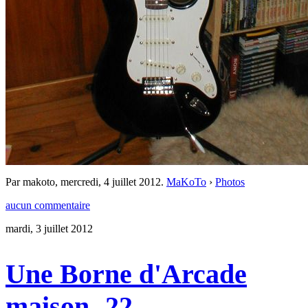
Par makoto,
mercredi, 4 juillet 2012
.
MaKoTo
›
Photos
aucun commentaire
mardi, 3 juillet 2012
Une Borne d'Arcade
maison -22-