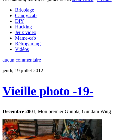
Bricolage
Candy-cab
DIY
Hacking
Jeux video
Mame-cab
Rétrogaming
Vidéos
aucun commentaire
jeudi, 19 juillet 2012
Vieille photo -19-
Décembre 2001
, Mon premier Gunpla, Gundam Wing