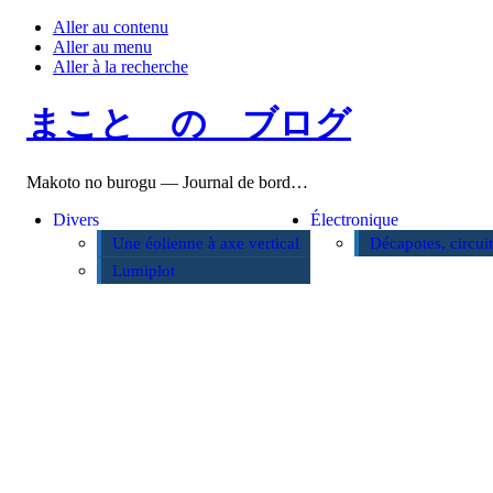
Aller au contenu
Aller au menu
Aller à la recherche
まこと の ブログ
Makoto no burogu — Journal de bord…
Divers
Électronique
Une éolienne à axe vertical
Décapotes, circui
Lumiplot