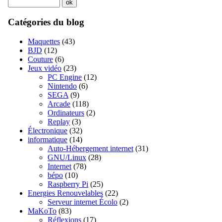
Catégories du blog
Maquettes
(43)
BJD
(12)
Couture
(6)
Jeux vidéo
(23)
PC Engine
(12)
Nintendo
(6)
SEGA
(9)
Arcade
(118)
Ordinateurs
(2)
Replay
(3)
Électronique
(32)
informatique
(14)
Auto-Hébergement internet
(31)
GNU/Linux
(28)
Internet
(78)
bépo
(10)
Raspberry Pi
(25)
Energies Renouvelables
(22)
Serveur internet Écolo
(2)
MaKoTo
(83)
Réflexions
(17)