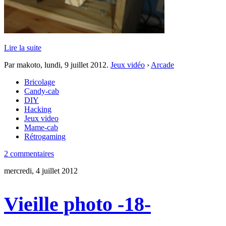
Lire la suite
Par makoto,
lundi, 9 juillet 2012
.
Jeux vidéo
›
Arcade
Bricolage
Candy-cab
DIY
Hacking
Jeux video
Mame-cab
Rétrogaming
2 commentaires
mercredi, 4 juillet 2012
Vieille photo -18-