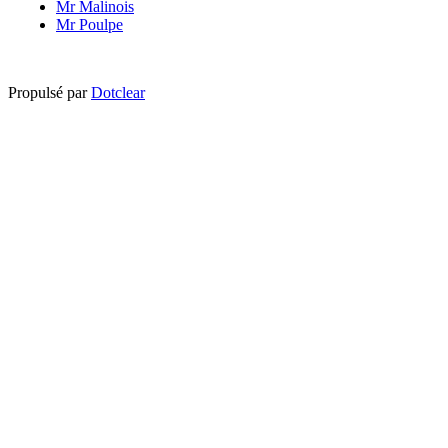
Mr Malinois
Mr Poulpe
Propulsé par
Dotclear