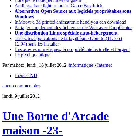
Lorsque le code peut tuer ou guérir
Adding a backlight to the ‘ol Game Boy brick
Alternatives Open Source aux logiciels propriétaires sous
Windows
InMoov: a 3d printed animatronic hand you can download
Partager simplement des fichiers sur le Web avec DropCenter
Une distribution Linux spéciale auto-hébergement
Testez les applications de la logithèque Ubuntu (11.10 et
12.04) sans les installer
Les œuvres numériques, la propriété intellectuelle et l’argent
Le pixel quantique
Par makoto,
lundi, 16 juillet 2012
.
informatique
›
Internet
Liens GNU
aucun commentaire
lundi, 9 juillet 2012
Une Borne d'Arcade
maison -23-