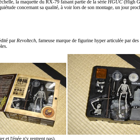
échelle, la maquette du RX-79 faisant partie de la série
HGUC
(High Gr
nquiétude concernant sa qualité, à voir lors de son montage, un jour pr
édité par
Revoltech
, fameuse marque de figurine hyper articulée par des 
les.
r et l'épée n'y rentrent pas).