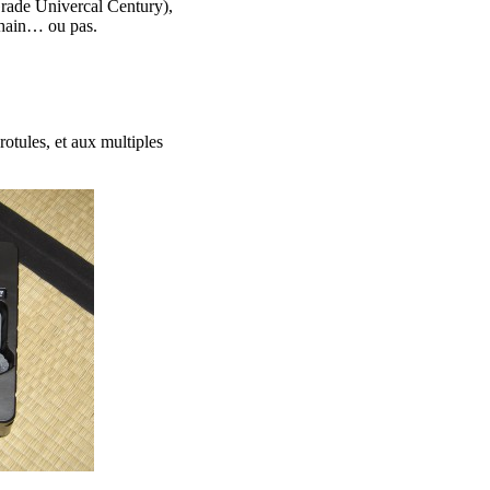
ade Univercal Century),
ochain… ou pas.
rotules, et aux multiples