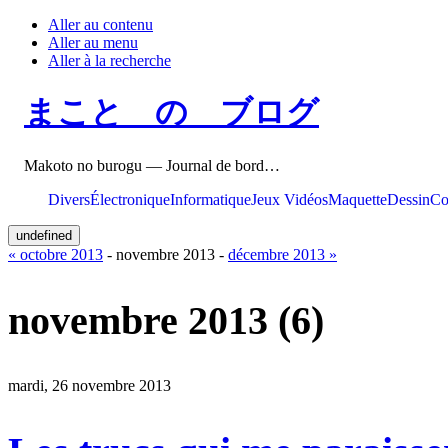
Aller au contenu
Aller au menu
Aller à la recherche
まこと の ブログ
Makoto no burogu — Journal de bord…
Divers
Électronique
Informatique
Jeux Vidéos
Maquette
Dessin
Co
undefined
« octobre 2013
- novembre 2013 -
décembre 2013 »
novembre 2013
(6)
mardi, 26 novembre 2013