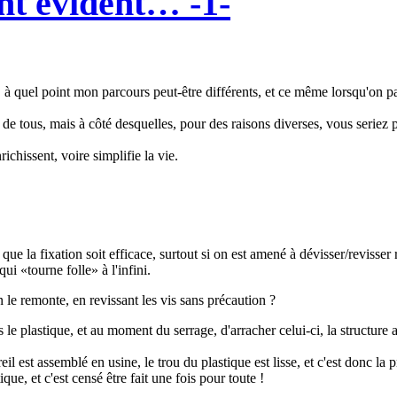
nt évident… -1-
 à quel point mon parcours peut-être différents, et ce même lorsqu'on p
 de tous, mais à côté desquelles, pour des raisons diverses, vous seriez 
ichissent, voire simplifie la vie.
 que la fixation soit efficace, surtout si on est amené à dévisser/revisser
ui «tourne folle» à l'infini.
n le remonte, en revissant les vis sans précaution ?
 plastique, et au moment du serrage, d'arracher celui-ci, la structure ay
l est assemblé en usine, le trou du plastique est lisse, et c'est donc la 
ique, et c'est censé être fait une fois pour toute !