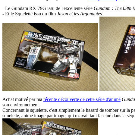
- Le Gundam RX-79G issu de l'excellente série
Gundam : The 08th 
- Et le Squelette issu du film
Jason et les Argonautes
.
Achat motivé par ma
récente découverte de cette série d'animé
Gund
son environnement.
Concernant le squelette, c'est simplement le hasard de tomber sur la p
squelette, animé image par image, qui m'avait tant fasciné dans la séqu