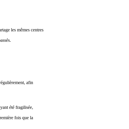
artage les mêmes centres
passés.
 régulièrement, afin
ant été fragilisée,
première fois que la