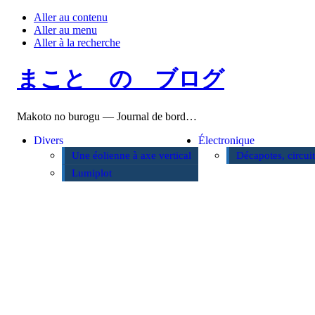
Aller au contenu
Aller au menu
Aller à la recherche
まこと の ブログ
Makoto no burogu — Journal de bord…
Divers
Électronique
Une éolienne à axe vertical
Décapotes, circui
Lumiplot