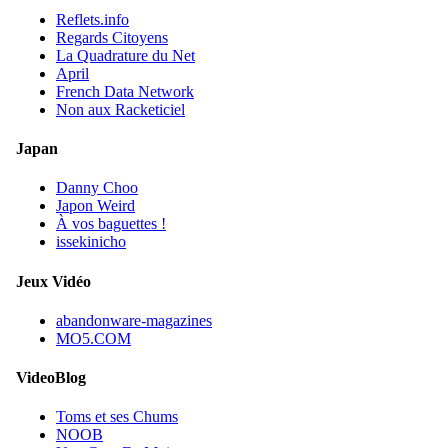
Reflets.info
Regards Citoyens
La Quadrature du Net
April
French Data Network
Non aux Racketiciel
Japan
Danny Choo
Japon Weird
À vos baguettes !
issekinicho
Jeux Vidéo
abandonware-magazines
MO5.COM
VideoBlog
Toms et ses Chums
NOOB