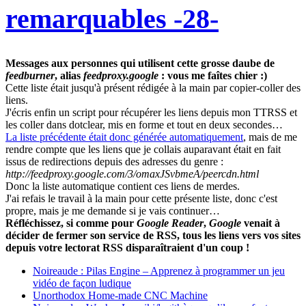
remarquables -28-
Messages aux personnes qui utilisent cette grosse daube de
feedburner
, alias
feedproxy.google
: vous me faîtes chier :)
Cette liste était jusqu'à présent rédigée à la main par copier-coller des
liens.
J'écris enfin un script pour récupérer les liens depuis mon TTRSS et
les coller dans dotclear, mis en forme et tout en deux secondes…
La liste précédente était donc générée automatiquement
, mais de me
rendre compte que les liens que je collais auparavant était en fait
issus de redirections depuis des adresses du genre :
http://feedproxy.google.com/
3/omaxJSvbmeA/peercdn.html
Donc la liste automatique contient ces liens de merdes.
J'ai refais le travail à la main pour cette présente liste, donc c'est
propre, mais je me demande si je vais continuer…
Réfléchissez, si comme pour
Google Reader
,
Google
venait à
décider de fermer son service de RSS, tous les liens vers vos sites
depuis votre lectorat RSS disparaîtraient d'un coup !
Noireaude : Pilas Engine – Apprenez à programmer un jeu
vidéo de façon ludique
Unorthodox Home-made CNC Machine