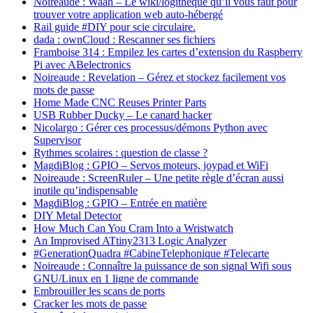
Noireaude : Waah – Le wiki/logithèque qu’il vous faut pour
trouver votre application web auto-hébergé
Rail guide #DIY pour scie circulaire.
dada : ownCloud : Rescanner ses fichiers
Framboise 314 : Empilez les cartes d’extension du Raspberry
Pi avec ABelectronics
Noireaude : Revelation – Gérez et stockez facilement vos
mots de passe
Home Made CNC Reuses Printer Parts
USB Rubber Ducky – Le canard hacker
Nicolargo : Gérer ces processus/démons Python avec
Supervisor
Rythmes scolaires : question de classe ?
MagdiBlog : GPIO – Servos moteurs, joypad et WiFi
Noireaude : ScreenRuler – Une petite règle d’écran aussi
inutile qu’indispensable
MagdiBlog : GPIO – Entrée en matière
DIY Metal Detector
How Much Can You Cram Into a Wristwatch
An Improvised ATtiny2313 Logic Analyzer
#GenerationQuadra #CabineTelephonique #Telecarte
Noireaude : Connaître la puissance de son signal Wifi sous
GNU/Linux en 1 ligne de commande
Embrouiller les scans de ports
Cracker les mots de passe