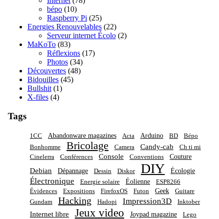
Internet
(78)
bépo
(10)
Raspberry Pi
(25)
Energies Renouvelables
(22)
Serveur internet Écolo
(2)
MaKoTo
(83)
Réflexions
(17)
Photos
(34)
Découvertes
(48)
Bidouilles
(45)
Bullshit
(1)
X-files
(4)
Tags
Abandonware magazines
Arduino
1CC
Acta
BD
Bépo
Bricolage
Candy-cab
Bonhomme
Camera
Ch ti mi
Console
Couture
Cinelerra
Conférences
Conventions
DIY
Debian
Dépannage
Écologie
Dessin
Diskor
Électronique
Éolienne
Energie solaire
ESP8266
Geek
Évidences
Expositions
FirefoxOS
Futon
Guitare
Hacking
Impression3D
Gundam
Hadopi
Inktober
Jeux video
Internet libre
Joypad magazine
Lego