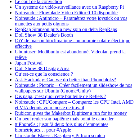
Le coût de la conviction
Un système de vidéo-surveillance avec un Raspberry Pi
Noireaude : Flowblade Video Editor 0.10 disponible
Noireaude : Antimicro – Paramétrez votre joystick ou vos
manettes aux petits oignons
RepRap Simpson puts a new spin on delta RepRaps
Doll Show 38 Dealer's Booth
DiY de maison bioclimatique : autonomie solaire électrique
effective
Ubuntuser: Medibuntu est abandonné, Videolan prend la
relève
Japan Festival
Doll Show 38 Display Area
Qu’est-ce que la conscience ?
Ask Hackaday: Can we do better than Phonebloks?
Noireaude : Pictoric – Créer facilement un slideshow de nos
wallpapers sur Ubuntu (Gnome/Unity)
Dis papa, c’est quoi cette bouteille de Reflets ?
Noireaude : CPUCompare – Comparez les CPU Intel, AMD
et VIA depuis votre poste de travail
Rubicon gives the Makerbot Digitizer a run for its money
On peut renier son baptême mais point le canceller
#iPhone5s : jusqu’à deux fois plus d’empreintes
biométriques… pour #Apple
Christophe Blaess : Raspberry Pi from scratch