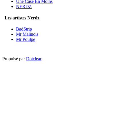
Une Case En Moins
NERDZ
Les artistes Nerdz
BadStrip
Mr Malinois
Mr Poulpe
Propulsé par
Dotclear