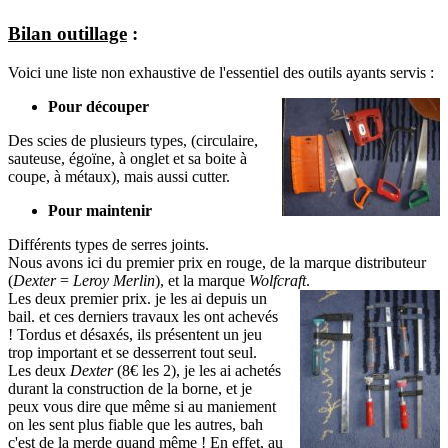
Bilan outillage
:
Voici une liste non exhaustive de l'essentiel des outils ayants servis :
Pour découper
Des scies de plusieurs types, (circulaire,
sauteuse, égoïne, à onglet et sa boite à
coupe, à métaux), mais aussi cutter.
Pour maintenir
Différents types de serres joints.
Nous avons ici du premier prix en rouge, de la marque distributeur
(
Dexter
=
Leroy Merlin
), et la marque
Wolfcraft
.
Les deux premier prix. je les ai depuis un
bail. et ces derniers travaux les ont achevés
! Tordus et désaxés, ils présentent un jeu
trop important et se desserrent tout seul.
Les deux
Dexter
(8€ les 2), je les ai achetés
durant la construction de la borne, et je
peux vous dire que même si au maniement
on les sent plus fiable que les autres, bah
c'est de la merde quand même ! En effet, au