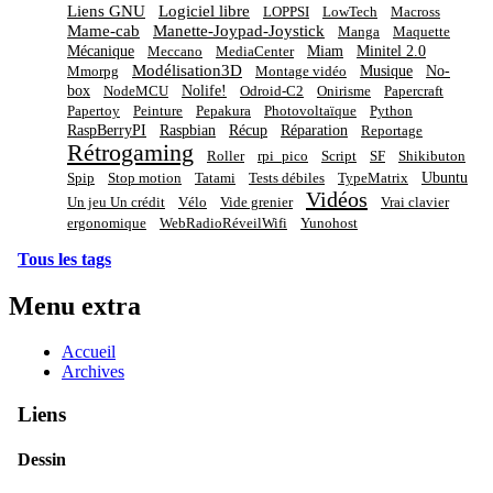
Liens GNU
Logiciel libre
LOPPSI
LowTech
Macross
Mame-cab
Manette-Joypad-Joystick
Manga
Maquette
Mécanique
Miam
Minitel 2.0
Meccano
MediaCenter
Modélisation3D
Musique
No-
Mmorpg
Montage vidéo
box
Nolife!
NodeMCU
Odroid-C2
Onirisme
Papercraft
Papertoy
Peinture
Pepakura
Photovoltaïque
Python
RaspBerryPI
Raspbian
Récup
Réparation
Reportage
Rétrogaming
Roller
rpi_pico
Script
SF
Shikibuton
Ubuntu
Spip
Stop motion
Tatami
Tests débiles
TypeMatrix
Vidéos
Un jeu Un crédit
Vélo
Vide grenier
Vrai clavier
ergonomique
WebRadioRéveilWifi
Yunohost
Tous les tags
Menu extra
Accueil
Archives
Liens
Dessin