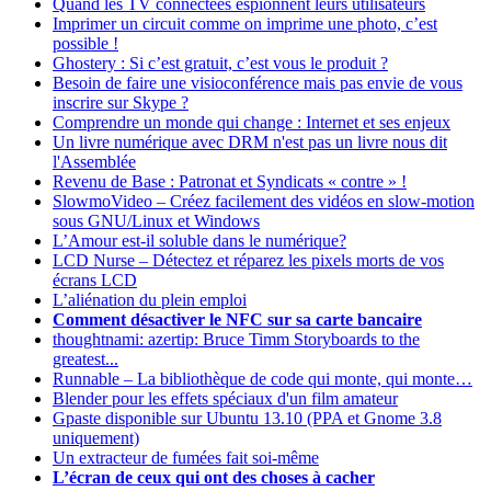
Quand les TV connectées espionnent leurs utilisateurs
Imprimer un circuit comme on imprime une photo, c’est
possible !
Ghostery : Si c’est gratuit, c’est vous le produit ?
Besoin de faire une visioconférence mais pas envie de vous
inscrire sur Skype ?
Comprendre un monde qui change : Internet et ses enjeux
Un livre numérique avec DRM n'est pas un livre nous dit
l'Assemblée
Revenu de Base : Patronat et Syndicats « contre » !
SlowmoVideo – Créez facilement des vidéos en slow-motion
sous GNU/Linux et Windows
L’Amour est-il soluble dans le numérique?
LCD Nurse – Détectez et réparez les pixels morts de vos
écrans LCD
L’aliénation du plein emploi
Comment désactiver le NFC sur sa carte bancaire
thoughtnami: azertip: Bruce Timm Storyboards to the
greatest...
Runnable – La bibliothèque de code qui monte, qui monte…
Blender pour les effets spéciaux d'un film amateur
Gpaste disponible sur Ubuntu 13.10 (PPA et Gnome 3.8
uniquement)
Un extracteur de fumées fait soi-même
L’écran de ceux qui ont des choses à cacher