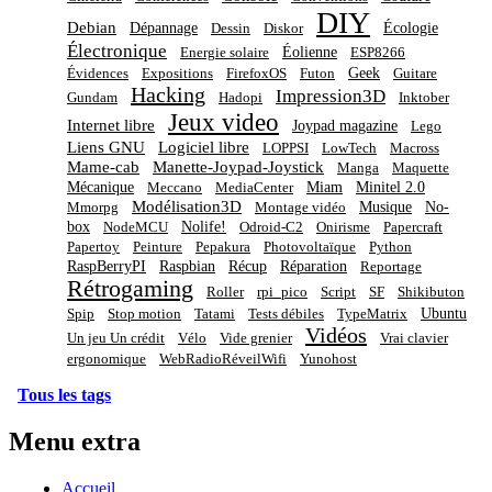
DIY
Debian
Dépannage
Écologie
Dessin
Diskor
Électronique
Éolienne
Energie solaire
ESP8266
Geek
Évidences
Expositions
FirefoxOS
Futon
Guitare
Hacking
Impression3D
Gundam
Hadopi
Inktober
Jeux video
Internet libre
Joypad magazine
Lego
Liens GNU
Logiciel libre
LOPPSI
LowTech
Macross
Mame-cab
Manette-Joypad-Joystick
Manga
Maquette
Mécanique
Miam
Minitel 2.0
Meccano
MediaCenter
Modélisation3D
Musique
No-
Mmorpg
Montage vidéo
box
Nolife!
NodeMCU
Odroid-C2
Onirisme
Papercraft
Papertoy
Peinture
Pepakura
Photovoltaïque
Python
RaspBerryPI
Raspbian
Récup
Réparation
Reportage
Rétrogaming
Roller
rpi_pico
Script
SF
Shikibuton
Ubuntu
Spip
Stop motion
Tatami
Tests débiles
TypeMatrix
Vidéos
Un jeu Un crédit
Vélo
Vide grenier
Vrai clavier
ergonomique
WebRadioRéveilWifi
Yunohost
Tous les tags
Menu extra
Accueil