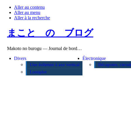
Aller au contenu
Aller au menu
Aller à la recherche
まこと の ブログ
Makoto no burogu — Journal de bord…
Divers
Électronique
Une éolienne à axe vertical
Décapotes, circui
Lumiplot