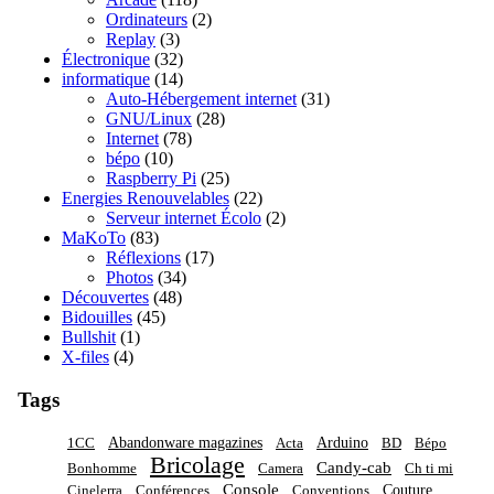
Ordinateurs
(2)
Replay
(3)
Électronique
(32)
informatique
(14)
Auto-Hébergement internet
(31)
GNU/Linux
(28)
Internet
(78)
bépo
(10)
Raspberry Pi
(25)
Energies Renouvelables
(22)
Serveur internet Écolo
(2)
MaKoTo
(83)
Réflexions
(17)
Photos
(34)
Découvertes
(48)
Bidouilles
(45)
Bullshit
(1)
X-files
(4)
Tags
Abandonware magazines
Arduino
1CC
Acta
BD
Bépo
Bricolage
Candy-cab
Bonhomme
Camera
Ch ti mi
Console
Couture
Cinelerra
Conférences
Conventions