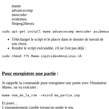
mame
advancecomp
mencoder
avidemux
ffmpeg2theora
sudo apt-get install mame advancecomp mencoder avidemux
Télécharger le script et le placer dans le dossier de travail de
son choix.
Rendre le script exécutable, s'il ne l'est pas déjà :
sudo chmod 775 Mame-inp2video4GnuLinux.sh
Pour enregistrer une partie
:
Je rappelle la commande pour enregistrer une partie avec l'émulateur
Mame
, on va exécuter :
mame nom_de_la_rom -record ma_partie.inp
Et jouer…
L'enregistrement s'arrête lorsqu'on quitte le jeu.