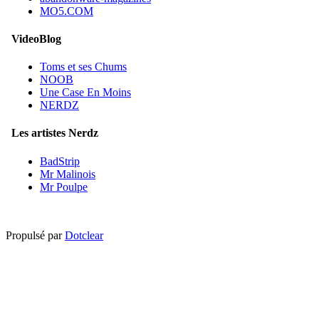
MO5.COM
VideoBlog
Toms et ses Chums
NOOB
Une Case En Moins
NERDZ
Les artistes Nerdz
BadStrip
Mr Malinois
Mr Poulpe
Propulsé par
Dotclear