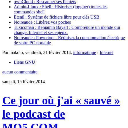
ownCloud : Rescanner ses fichiers
Admin-Linux : Shell : Historiser (logguer) toutes les
commandes shell
Etenil : Système de fichiers libre pour clés USB
Noireaude : Libérez vos poches
Tuxicoman : Benjamin Bayart : Comprendre un monde qui
change. Internet et ses enjeux.
Noireaude : Powertop – Réduisez la consommation électrique
de votre PC portable
Par makoto,
vendredi, 21 février 2014
.
informatique
›
Internet
Liens GNU
aucun commentaire
samedi, 15 février 2014
Ce jour où j'ai « sauvé »
le podcast de
MO5.COM…