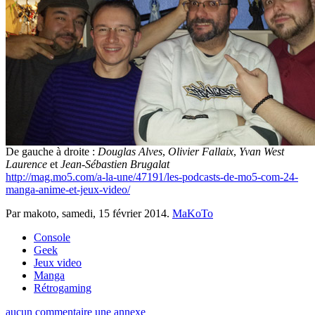
De gauche à droite :
Douglas Alves
,
Olivier Fallaix
,
Yvan West
Laurence
et
Jean-Sébastien Brugalat
http://mag.mo5.com/a-la-une/47191/les-podcasts-de-mo5-com-24-
manga-anime-et-jeux-video/
Par makoto,
samedi, 15 février 2014
.
MaKoTo
Console
Geek
Jeux video
Manga
Rétrogaming
aucun commentaire
une annexe