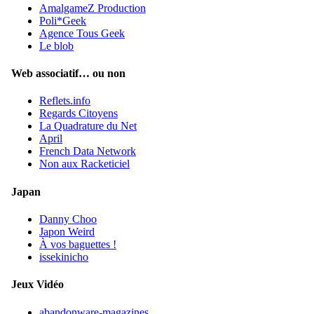
AmalgameZ Production
Poli*Geek
Agence Tous Geek
Le blob
Web associatif… ou non
Reflets.info
Regards Citoyens
La Quadrature du Net
April
French Data Network
Non aux Racketiciel
Japan
Danny Choo
Japon Weird
À vos baguettes !
issekinicho
Jeux Vidéo
abandonware-magazines