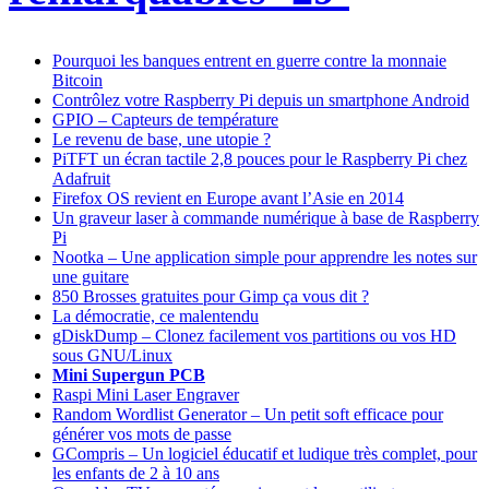
Pourquoi les banques entrent en guerre contre la monnaie
Bitcoin
Contrôlez votre Raspberry Pi depuis un smartphone Android
GPIO – Capteurs de température
Le revenu de base, une utopie ?
PiTFT un écran tactile 2,8 pouces pour le Raspberry Pi chez
Adafruit
Firefox OS revient en Europe avant l’Asie en 2014
Un graveur laser à commande numérique à base de Raspberry
Pi
Nootka – Une application simple pour apprendre les notes sur
une guitare
850 Brosses gratuites pour Gimp ça vous dit ?
La démocratie, ce malentendu
gDiskDump – Clonez facilement vos partitions ou vos HD
sous GNU/Linux
Mini Supergun PCB
Raspi Mini Laser Engraver
Random Wordlist Generator – Un petit soft efficace pour
générer vos mots de passe
GCompris – Un logiciel éducatif et ludique très complet, pour
les enfants de 2 à 10 ans