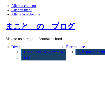
Aller au contenu
Aller au menu
Aller à la recherche
まこと の ブログ
Makoto no burogu — Journal de bord…
Divers
Électronique
Une éolienne à axe vertical
Décapotes, circui
Lumiplot