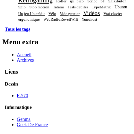
Rétrogaming
Roller
rpi_pico
Script
SF
Shikibuton
Ubuntu
Spip
Stop motion
Tatami
Tests débiles
TypeMatrix
Vidéos
Un jeu Un crédit
Vélo
Vide grenier
Vrai clavier
ergonomique
WebRadioRéveilWifi
Yunohost
Tous les tags
Menu extra
Accueil
Archives
Liens
Dessin
F-570
Informatique
Genma
Geek De France