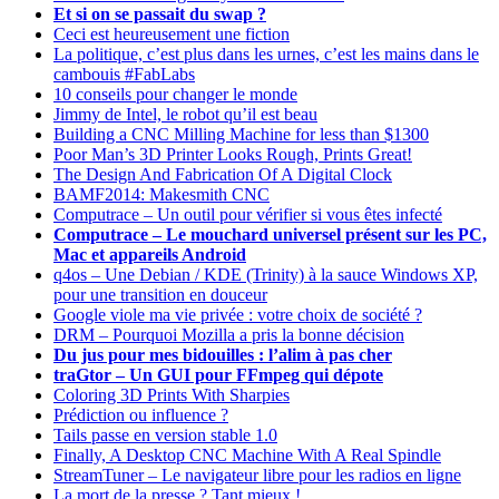
Et si on se passait du swap ?
Ceci est heureusement une fiction
La politique, c’est plus dans les urnes, c’est les mains dans le
cambouis #FabLabs
10 conseils pour changer le monde
Jimmy de Intel, le robot qu’il est beau
Building a CNC Milling Machine for less than $1300
Poor Man’s 3D Printer Looks Rough, Prints Great!
The Design And Fabrication Of A Digital Clock
BAMF2014: Makesmith CNC
Computrace – Un outil pour vérifier si vous êtes infecté
Computrace – Le mouchard universel présent sur les PC,
Mac et appareils Android
q4os – Une Debian / KDE (Trinity) à la sauce Windows XP,
pour une transition en douceur
Google viole ma vie privée : votre choix de société ?
DRM – Pourquoi Mozilla a pris la bonne décision
Du jus pour mes bidouilles : l’alim à pas cher
traGtor – Un GUI pour FFmpeg qui dépote
Coloring 3D Prints With Sharpies
Prédiction ou influence ?
Tails passe en version stable 1.0
Finally, A Desktop CNC Machine With A Real Spindle
StreamTuner – Le navigateur libre pour les radios en ligne
La mort de la presse ? Tant mieux !