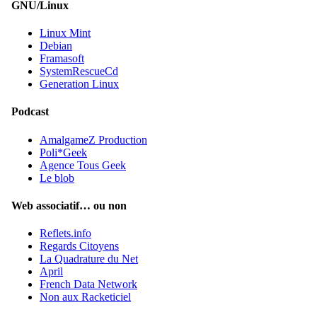
GNU/Linux
Linux Mint
Debian
Framasoft
SystemRescueCd
Generation Linux
Podcast
AmalgameZ Production
Poli*Geek
Agence Tous Geek
Le blob
Web associatif… ou non
Reflets.info
Regards Citoyens
La Quadrature du Net
April
French Data Network
Non aux Racketiciel