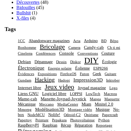
Découvertes
(48)
Bidouilles
(45)
Bullshit
(1)
X-files
(4)
Tags
Abandonware magazines
Arduino
1CC
Acta
BD
Bépo
Bricolage
Candy-cab
Bonhomme
Camera
Ch ti mi
Console
Couture
Cinelerra
Conférences
Conventions
DIY
Debian
Dépannage
Écologie
Dessin
Diskor
Électronique
Éolienne
Energie solaire
ESP8266
Geek
Évidences
Expositions
FirefoxOS
Futon
Guitare
Hacking
Impression3D
Gundam
Hadopi
Inktober
Jeux video
Internet libre
Joypad magazine
Lego
Liens GNU
Logiciel libre
LOPPSI
LowTech
Macross
Mame-cab
Manette-Joypad-Joystick
Manga
Maquette
Mécanique
Miam
Minitel 2.0
Meccano
MediaCenter
Modélisation3D
Musique
No-
Mmorpg
Montage vidéo
box
Nolife!
NodeMCU
Odroid-C2
Onirisme
Papercraft
Papertoy
Peinture
Pepakura
Photovoltaïque
Python
RaspBerryPI
Raspbian
Récup
Réparation
Reportage