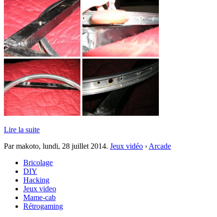
Lire la suite
Par makoto,
lundi, 28 juillet 2014
.
Jeux vidéo
›
Arcade
Bricolage
DIY
Hacking
Jeux video
Mame-cab
Rétrogaming