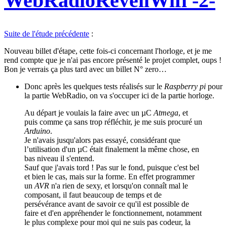
WebRadioRéveilWifi -2-
Suite de l'étude précédente
:
Nouveau billet d'étape, cette fois-ci concernant l'horloge, et je me
rend compte que je n'ai pas encore présenté le projet complet, oups !
Bon je verrais ça plus tard avec un billet N° zero…
Donc après les quelques tests réalisés sur le
Raspberry pi
pour
la partie WebRadio, on va s'occuper ici de la partie horloge.
Au départ je voulais la faire avec un µC
Atmega
, et
puis comme ça sans trop réfléchir, je me suis procuré un
Arduino
.
Je n'avais jusqu'alors pas essayé, considérant que
l’utilisation d'un µC était finalement la même chose, en
bas niveau il s'entend.
Sauf que j'avais tord ! Pas sur le fond, puisque c'est bel
et bien le cas, mais sur la forme. En effet programmer
un
AVR
n'a rien de sexy, et lorsqu'on connaît mal le
composant, il faut beaucoup de temps et de
persévérance avant de savoir ce qu'il est possible de
faire et d'en appréhender le fonctionnement, notamment
le plus complexe pour moi qui ne suis pas codeur, la