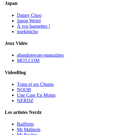
Japan
Danny Choo
Japon Weird
À vos baguettes !
issekinicho
Jeux Vidéo
abandonware-magazines
MO5.COM
VideoBlog
Toms et ses Chums
NOOB
Une Case En Moins
NERDZ
Les artistes Nerdz
BadStrip
Mr Malinois
Mr Poulpe