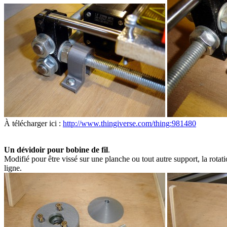
À télécharger ici :
http://www.thingiverse.com/thing:981480
Un dévidoir pour bobine de fil
.
Modifié pour être vissé sur une planche ou tout autre support, la rotati
ligne.