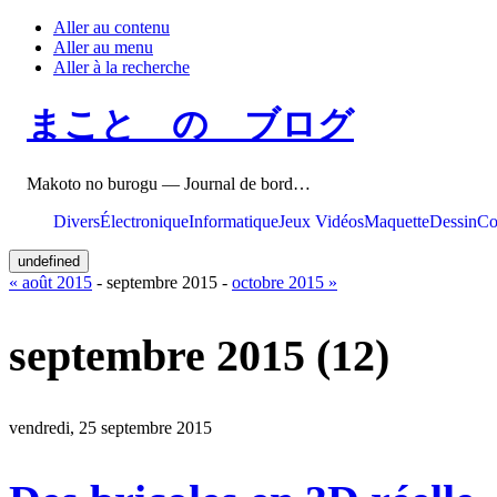
Aller au contenu
Aller au menu
Aller à la recherche
まこと の ブログ
Makoto no burogu — Journal de bord…
Divers
Électronique
Informatique
Jeux Vidéos
Maquette
Dessin
Co
undefined
« août 2015
- septembre 2015 -
octobre 2015 »
septembre 2015
(12)
vendredi, 25 septembre 2015