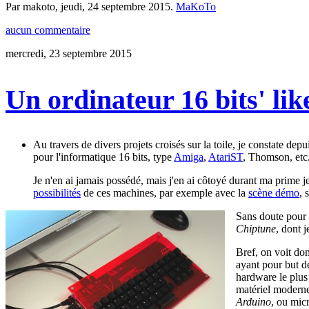
Par makoto,
jeudi, 24 septembre 2015
.
MaKoTo
aucun commentaire
mercredi, 23 septembre 2015
Un ordinateur 16 bits' lik
Au travers de divers projets croisés sur la toile, je constate de
pour l'informatique 16 bits, type
Amiga
,
AtariST
, Thomson, etc
Je n'en ai jamais possédé, mais j'en ai côtoyé durant ma prime je
possibilités
de ces machines, par exemple avec la
scène démo
, 
Sans doute pour 
Chiptune
, dont 
Bref, on voit do
ayant pour but de
hardware le plus 
matériel modern
Arduino
, ou mi