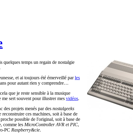
e
puis quelques temps un regain de nostalgie
.
unesse, et ai toujours été émerveillé par
les
sans pour autant rien y comprendre…
cela que je reste sensible à la musique
je me sert souvent pour illustrer mes
vidéos
.
nc des projets menés par des
nostalgeeks
 reconstruire ces machines, soit à base de
proche possible de l'original, soit à base de
e, comme les
MicroController AVR et PIC
,
cro-PC
Raspberry&cie
.