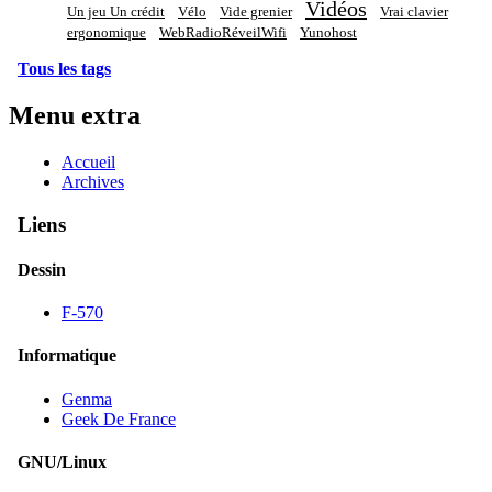
Vidéos
Un jeu Un crédit
Vélo
Vide grenier
Vrai clavier
ergonomique
WebRadioRéveilWifi
Yunohost
Tous les tags
Menu extra
Accueil
Archives
Liens
Dessin
F-570
Informatique
Genma
Geek De France
GNU/Linux