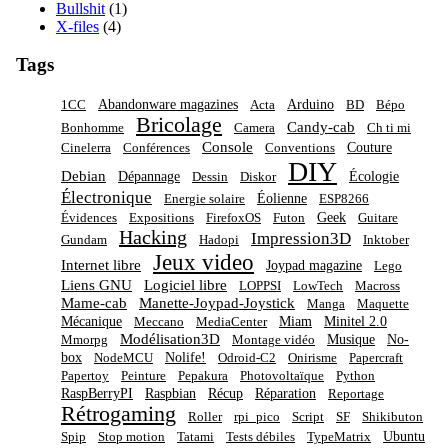
Bullshit
(1)
X-files
(4)
Tags
Abandonware magazines
Arduino
1CC
Acta
BD
Bépo
Bricolage
Candy-cab
Bonhomme
Camera
Ch ti mi
Console
Couture
Cinelerra
Conférences
Conventions
DIY
Debian
Dépannage
Écologie
Dessin
Diskor
Électronique
Éolienne
Energie solaire
ESP8266
Geek
Évidences
Expositions
FirefoxOS
Futon
Guitare
Hacking
Impression3D
Gundam
Hadopi
Inktober
Jeux video
Internet libre
Joypad magazine
Lego
Liens GNU
Logiciel libre
LOPPSI
LowTech
Macross
Mame-cab
Manette-Joypad-Joystick
Manga
Maquette
Mécanique
Miam
Minitel 2.0
Meccano
MediaCenter
Modélisation3D
Musique
No-
Mmorpg
Montage vidéo
box
Nolife!
NodeMCU
Odroid-C2
Onirisme
Papercraft
Papertoy
Peinture
Pepakura
Photovoltaïque
Python
RaspBerryPI
Raspbian
Récup
Réparation
Reportage
Rétrogaming
Roller
rpi_pico
Script
SF
Shikibuton
Ubuntu
Spip
Stop motion
Tatami
Tests débiles
TypeMatrix