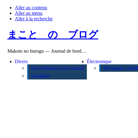
Aller au contenu
Aller au menu
Aller à la recherche
まこと の ブログ
Makoto no burogu — Journal de bord…
Divers
Électronique
Une éolienne à axe vertical
Décapotes, circui
Lumiplot