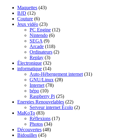
Maquettes
(43)
BJD
(12)
Couture
(6)
Jeux vidéo
(23)
PC Engine
(12)
Nintendo
(6)
SEGA
(9)
Arcade
(118)
Ordinateurs
(2)
Replay
(3)
Électronique
(32)
informatique
(14)
Auto-Hébergement internet
(31)
GNU/Linux
(28)
Internet
(78)
bépo
(10)
Raspberry Pi
(25)
Energies Renouvelables
(22)
Serveur internet Écolo
(2)
MaKoTo
(83)
Réflexions
(17)
Photos
(34)
Découvertes
(48)
Bidouilles
(45)