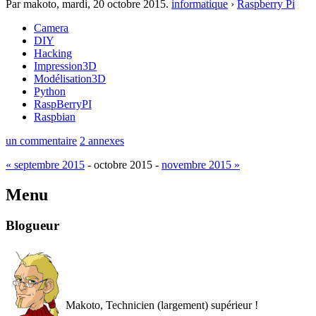
Par makoto,
mardi, 20 octobre 2015
.
informatique
›
Raspberry Pi
Camera
DIY
Hacking
Impression3D
Modélisation3D
Python
RaspBerryPI
Raspbian
un commentaire
2 annexes
« septembre 2015
- octobre 2015 -
novembre 2015 »
Menu
Blogueur
Makoto, Technicien (largement) supérieur !