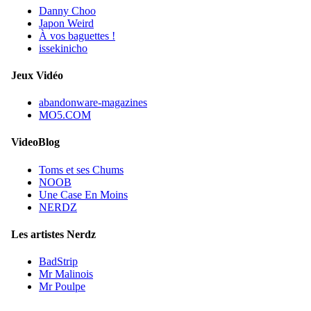
Danny Choo
Japon Weird
À vos baguettes !
issekinicho
Jeux Vidéo
abandonware-magazines
MO5.COM
VideoBlog
Toms et ses Chums
NOOB
Une Case En Moins
NERDZ
Les artistes Nerdz
BadStrip
Mr Malinois
Mr Poulpe