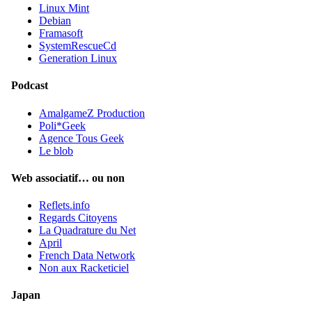
Linux Mint
Debian
Framasoft
SystemRescueCd
Generation Linux
Podcast
AmalgameZ Production
Poli*Geek
Agence Tous Geek
Le blob
Web associatif… ou non
Reflets.info
Regards Citoyens
La Quadrature du Net
April
French Data Network
Non aux Racketiciel
Japan