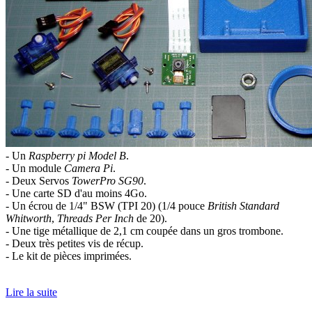
- Un
Raspberry pi Model B
.
- Un module
Camera Pi
.
- Deux Servos
TowerPro SG90
.
- Une carte SD d'au moins 4Go.
- Un écrou de 1/4" BSW (TPI 20) (1/4 pouce
British Standard
Whitworth
,
Threads Per Inch
de 20).
- Une tige métallique de 2,1 cm coupée dans un gros trombone.
- Deux très petites vis de récup.
- Le kit de pièces imprimées.
Lire la suite