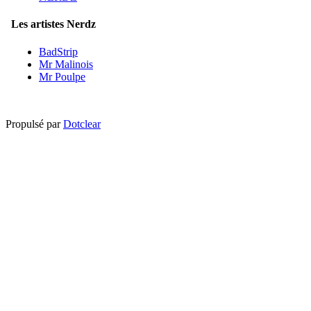
Les artistes Nerdz
BadStrip
Mr Malinois
Mr Poulpe
Propulsé par
Dotclear