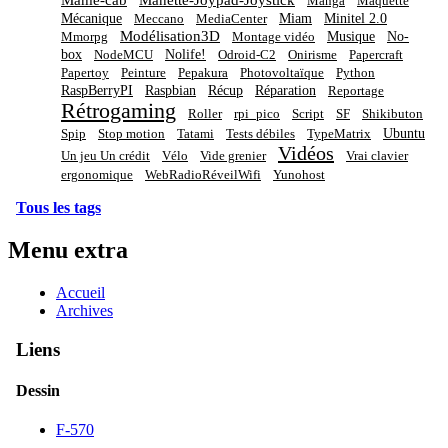
Manga
Maquette
Mécanique
Miam
Minitel 2.0
Meccano
MediaCenter
Modélisation3D
Musique
No-
Mmorpg
Montage vidéo
box
Nolife!
NodeMCU
Odroid-C2
Onirisme
Papercraft
Papertoy
Peinture
Pepakura
Photovoltaïque
Python
RaspBerryPI
Raspbian
Récup
Réparation
Reportage
Rétrogaming
Roller
rpi_pico
Script
SF
Shikibuton
Ubuntu
Spip
Stop motion
Tatami
Tests débiles
TypeMatrix
Vidéos
Un jeu Un crédit
Vélo
Vide grenier
Vrai clavier
ergonomique
WebRadioRéveilWifi
Yunohost
Tous les tags
Menu extra
Accueil
Archives
Liens
Dessin
F-570