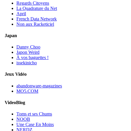
Regards Citoyens
La Quadrature du Net
April
French Data Network
Non aux Racketiciel
Japan
Danny Choo
Japon Weird
À vos baguettes !
issekinicho
Jeux Vidéo
abandonware-magazines
MO5.COM
VideoBlog
Toms et ses Chums
NOOB
Une Case En Moins
NERDZ