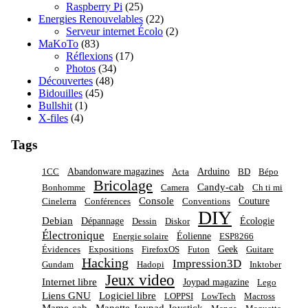
Raspberry Pi
(25)
Energies Renouvelables
(22)
Serveur internet Écolo
(2)
MaKoTo
(83)
Réflexions
(17)
Photos
(34)
Découvertes
(48)
Bidouilles
(45)
Bullshit
(1)
X-files
(4)
Tags
Abandonware magazines
Arduino
1CC
Acta
BD
Bépo
Bricolage
Candy-cab
Bonhomme
Camera
Ch ti mi
Console
Couture
Cinelerra
Conférences
Conventions
DIY
Debian
Dépannage
Écologie
Dessin
Diskor
Électronique
Éolienne
Energie solaire
ESP8266
Geek
Évidences
Expositions
FirefoxOS
Futon
Guitare
Hacking
Impression3D
Gundam
Hadopi
Inktober
Jeux video
Internet libre
Joypad magazine
Lego
Liens GNU
Logiciel libre
LOPPSI
LowTech
Macross
Mame-cab
Manette-Joypad-Joystick