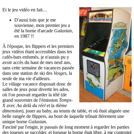
Et le jeu vidéo en fait…
D'aussi loin que je me
souvienne, mon premier jeu a
été la borne d'arcade
Galaxian
,
en 1987 !!
À l'époque, les flippers et les premiers
jeux vidéos étant accessibles dans les
cafés-bars enfumés, je n'aurais pu y
avoir accès du haut de mes neuf ans,
sans cette semaine de vacances passée
dans une station de ski des
Vosges
, la
seule de ma vie d'ailleurs.
Le village vacance disposait donc de
salles de jeux pour divertir les ados,
où l'on pouvait regarder la télé (de
grand souvenirs de l'émission
Temps-
X
avec
Au delà du réel
et la
4ième
dimension
), jouer au baby, au tennis de table, et où était alignée une
belle rangée de flippers, au bout de laquelle trônait fièrement une
unique borne
Galaxian
.
Fasciné par l'engin, je passais de long moment à regarder les parties
des joueurs se succéder, et lorsque la borne était libre, à me contenter