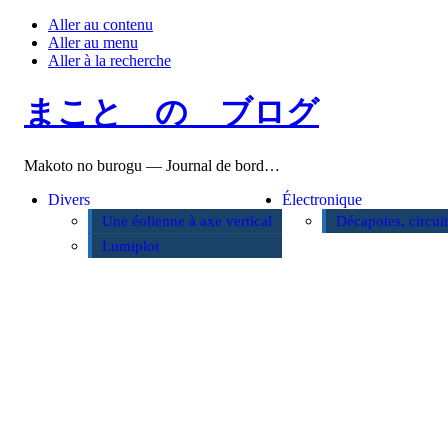
Aller au contenu
Aller au menu
Aller à la recherche
まこと の ブログ
Makoto no burogu — Journal de bord…
Divers
Électronique
Une éolienne à axe vertical
Décapotes, circui
Lumiplot