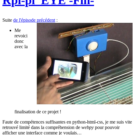
Rpi-pi_EYE -Fin-
Suite
de l'épisode précédent
:
Me
revoici
donc
avec la
finalisation de ce projet !
Faute de compétences suffisantes en python-html-css, je me suis vite
retrouvé limité dans la compréhension de
webpy
pour pouvoir
afficher une interface comme je voulais…