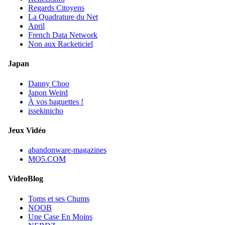
Regards Citoyens
La Quadrature du Net
April
French Data Network
Non aux Racketiciel
Japan
Danny Choo
Japon Weird
À vos baguettes !
issekinicho
Jeux Vidéo
abandonware-magazines
MO5.COM
VideoBlog
Toms et ses Chums
NOOB
Une Case En Moins