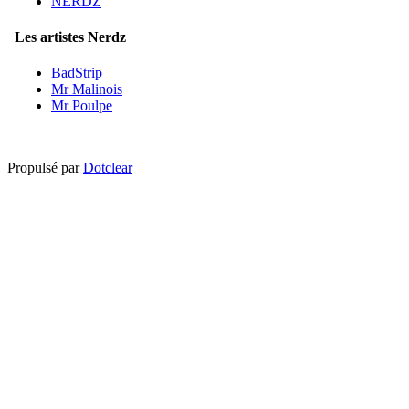
NERDZ
Les artistes Nerdz
BadStrip
Mr Malinois
Mr Poulpe
Propulsé par
Dotclear