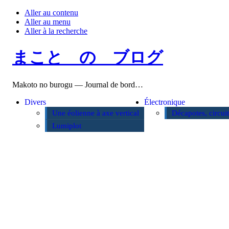
Aller au contenu
Aller au menu
Aller à la recherche
まこと の ブログ
Makoto no burogu — Journal de bord…
Divers
Électronique
Une éolienne à axe vertical
Décapotes, circui
Lumiplot