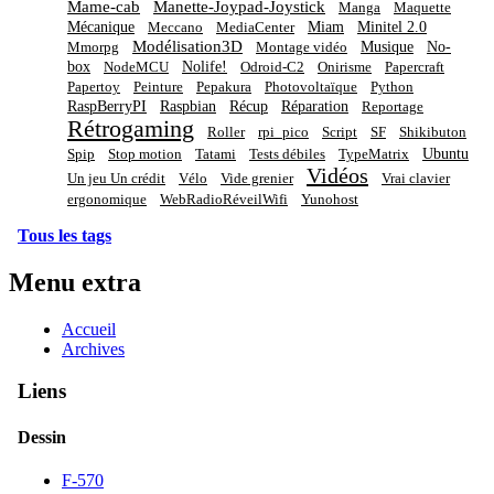
Mame-cab
Manette-Joypad-Joystick
Manga
Maquette
Mécanique
Miam
Minitel 2.0
Meccano
MediaCenter
Modélisation3D
Musique
No-
Mmorpg
Montage vidéo
box
Nolife!
NodeMCU
Odroid-C2
Onirisme
Papercraft
Papertoy
Peinture
Pepakura
Photovoltaïque
Python
RaspBerryPI
Raspbian
Récup
Réparation
Reportage
Rétrogaming
Roller
rpi_pico
Script
SF
Shikibuton
Ubuntu
Spip
Stop motion
Tatami
Tests débiles
TypeMatrix
Vidéos
Un jeu Un crédit
Vélo
Vide grenier
Vrai clavier
ergonomique
WebRadioRéveilWifi
Yunohost
Tous les tags
Menu extra
Accueil
Archives
Liens
Dessin
F-570