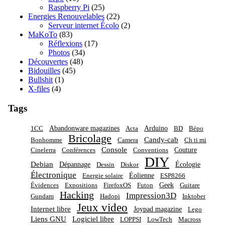
Raspberry Pi
(25)
Energies Renouvelables
(22)
Serveur internet Écolo
(2)
MaKoTo
(83)
Réflexions
(17)
Photos
(34)
Découvertes
(48)
Bidouilles
(45)
Bullshit
(1)
X-files
(4)
Tags
Abandonware magazines
Arduino
1CC
Acta
BD
Bépo
Bricolage
Candy-cab
Bonhomme
Camera
Ch ti mi
Console
Couture
Cinelerra
Conférences
Conventions
DIY
Debian
Dépannage
Écologie
Dessin
Diskor
Électronique
Éolienne
Energie solaire
ESP8266
Geek
Évidences
Expositions
FirefoxOS
Futon
Guitare
Hacking
Impression3D
Gundam
Hadopi
Inktober
Jeux video
Internet libre
Joypad magazine
Lego
Liens GNU
Logiciel libre
LOPPSI
LowTech
Macross