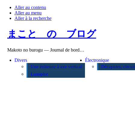
Aller au contenu
Aller au menu
Aller à la recherche
まこと の ブログ
Makoto no burogu — Journal de bord…
Divers
Électronique
Une éolienne à axe vertical
Décapotes, circui
Lumiplot