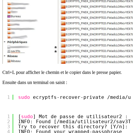
Ctrl+L pour afficher le chemin et le copier dans le presse papier.
Ensuite dans un terminal on saisit :
1
sudo
ecryptfs-recover-private 
/media/u
1
[
sudo
] Mot de passe de utilisateur2 : 
2
INFO: Found [
/media/utilisateur2/sav3T
3
Try to recover this directory? [Y
/n
]: 
4
INFO: Found your wrapped-passphrase