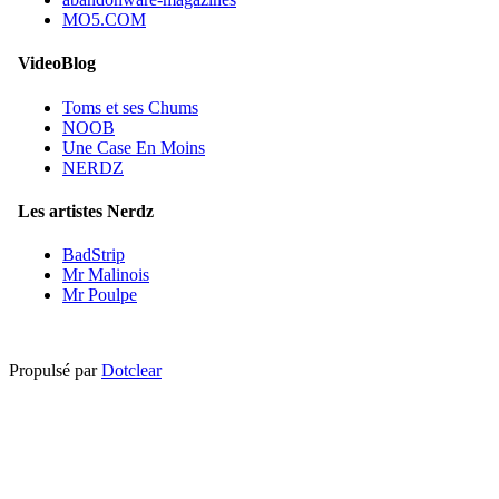
MO5.COM
VideoBlog
Toms et ses Chums
NOOB
Une Case En Moins
NERDZ
Les artistes Nerdz
BadStrip
Mr Malinois
Mr Poulpe
Propulsé par
Dotclear