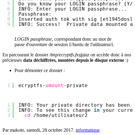
5
Do you know your LOGIN passphrase? [Y
/
6
INFO: Enter your LOGIN passphrase...
7
Passphrase: 
8
Inserted auth tok with sig [et1945dosl
9
INFO: Success!  Private data mounted a
LOGIN passphrase
, correspondant donc au mot de
passe d'ouverture de session
Ubuntu
de l'utilisateur1.
En parcourant le dossier
/tmp/ecryptfs.fxsjpjaz
on accède donc à nos
précieuses
data déchiffrées, montées depuis le disque externe
:)
Pour démonter ce dossier :
1
ecryptfs-
umount
-private
1
INFO: Your private directory has been 
2
INFO: To see this change 
in
your curre
3
cd
/home/utilisateur2
Par makoto,
samedi, 28 octobre 2017
.
informatique