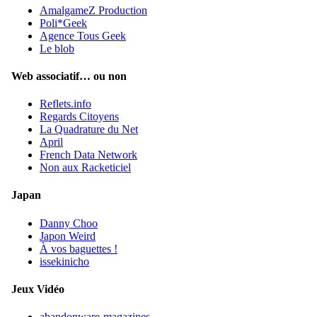
AmalgameZ Production
Poli*Geek
Agence Tous Geek
Le blob
Web associatif… ou non
Reflets.info
Regards Citoyens
La Quadrature du Net
April
French Data Network
Non aux Racketiciel
Japan
Danny Choo
Japon Weird
À vos baguettes !
issekinicho
Jeux Vidéo
abandonware-magazines