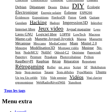
DIY
Debian
Dépannage
Écologie
Dessin
Diskor
Électronique
Éolienne
Energie solaire
ESP8266
Geek
Évidences
Expositions
FirefoxOS
Futon
Guitare
Hacking
Impression3D
Gundam
Hadopi
Inktober
Jeux video
Internet libre
Joypad magazine
Lego
Liens GNU
Logiciel libre
LOPPSI
LowTech
Macross
Mame-cab
Manette-Joypad-Joystick
Manga
Maquette
Mécanique
Miam
Minitel 2.0
Meccano
MediaCenter
Modélisation3D
Musique
No-
Mmorpg
Montage vidéo
box
Nolife!
NodeMCU
Odroid-C2
Onirisme
Papercraft
Papertoy
Peinture
Pepakura
Photovoltaïque
Python
RaspBerryPI
Raspbian
Récup
Réparation
Reportage
Rétrogaming
Roller
rpi_pico
Script
SF
Shikibuton
Ubuntu
Spip
Stop motion
Tatami
Tests débiles
TypeMatrix
Vidéos
Un jeu Un crédit
Vélo
Vide grenier
Vrai clavier
ergonomique
WebRadioRéveilWifi
Yunohost
Tous les tags
Menu extra
Accueil