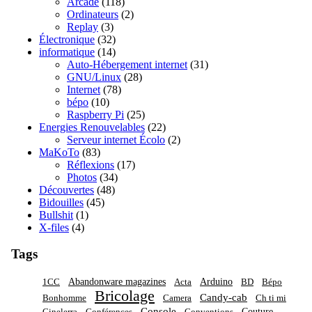
Arcade
(118)
Ordinateurs
(2)
Replay
(3)
Électronique
(32)
informatique
(14)
Auto-Hébergement internet
(31)
GNU/Linux
(28)
Internet
(78)
bépo
(10)
Raspberry Pi
(25)
Energies Renouvelables
(22)
Serveur internet Écolo
(2)
MaKoTo
(83)
Réflexions
(17)
Photos
(34)
Découvertes
(48)
Bidouilles
(45)
Bullshit
(1)
X-files
(4)
Tags
Abandonware magazines
Arduino
1CC
Acta
BD
Bépo
Bricolage
Candy-cab
Bonhomme
Camera
Ch ti mi
Console
Couture
Cinelerra
Conférences
Conventions