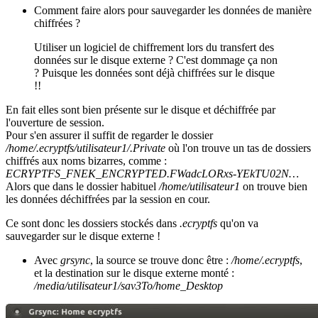
Comment faire alors pour sauvegarder les données de manière
chiffrées ?
Utiliser un logiciel de chiffrement lors du transfert des
données sur le disque externe ? C'est dommage ça non
? Puisque les données sont déjà chiffrées sur le disque
!!
En fait elles sont bien présente sur le disque et déchiffrée par
l'ouverture de session.
Pour s'en assurer il suffit de regarder le dossier
/home/.ecryptfs/utilisateur1/.Private
où l'on trouve un tas de dossiers
chiffrés aux noms bizarres, comme :
ECRYPTFS_FNEK_ENCRYPTED.FWadcLORxs-YEkTU02N…
Alors que dans le dossier habituel
/home/utilisateur1
on trouve bien
les données déchiffrées par la session en cour.
Ce sont donc les dossiers stockés dans
.ecryptfs
qu'on va
sauvegarder sur le disque externe !
Avec
grsync
, la source se trouve donc être :
/home/.ecryptfs
,
et la destination sur le disque externe monté :
/media/utilisateur1/sav3To/home_Desktop