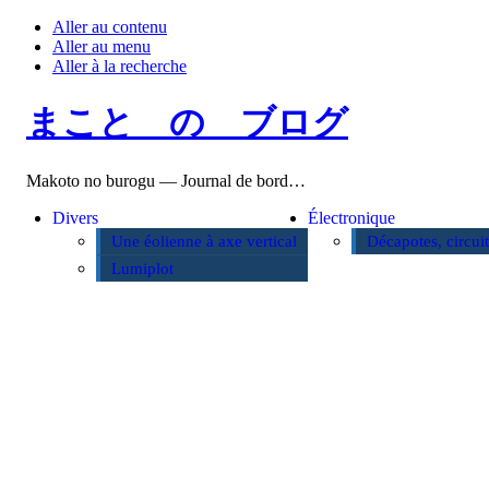
Aller au contenu
Aller au menu
Aller à la recherche
まこと の ブログ
Makoto no burogu — Journal de bord…
Divers
Électronique
Une éolienne à axe vertical
Décapotes, circui
Lumiplot