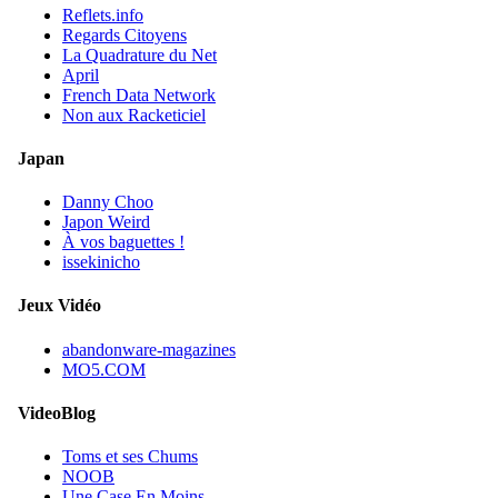
Reflets.info
Regards Citoyens
La Quadrature du Net
April
French Data Network
Non aux Racketiciel
Japan
Danny Choo
Japon Weird
À vos baguettes !
issekinicho
Jeux Vidéo
abandonware-magazines
MO5.COM
VideoBlog
Toms et ses Chums
NOOB
Une Case En Moins