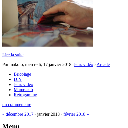
Lire la suite
Par makoto,
mercredi, 17 janvier 2018
.
Jeux vidéo
›
Arcade
Bricolage
DIY
Jeux video
Mame-cab
Rétrogaming
un commentaire
« décembre 2017
- janvier 2018 -
février 2018 »
Menu