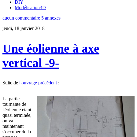
DIY
Modélisation3D
aucun commentaire
5 annexes
jeudi, 18 janvier 2018
Une éolienne à axe
vertical -9-
Suite de
l'ouvrage précédent
:
La partie
tournante de
l'éolienne étant
quasi terminée,
on va
maintenant
s'occuper de la