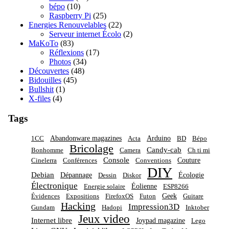
bépo
(10)
Raspberry Pi
(25)
Energies Renouvelables
(22)
Serveur internet Écolo
(2)
MaKoTo
(83)
Réflexions
(17)
Photos
(34)
Découvertes
(48)
Bidouilles
(45)
Bullshit
(1)
X-files
(4)
Tags
Abandonware magazines
Arduino
1CC
Acta
BD
Bépo
Bricolage
Candy-cab
Bonhomme
Camera
Ch ti mi
Console
Couture
Cinelerra
Conférences
Conventions
DIY
Debian
Dépannage
Écologie
Dessin
Diskor
Électronique
Éolienne
Energie solaire
ESP8266
Geek
Évidences
Expositions
FirefoxOS
Futon
Guitare
Hacking
Impression3D
Gundam
Hadopi
Inktober
Jeux video
Internet libre
Joypad magazine
Lego