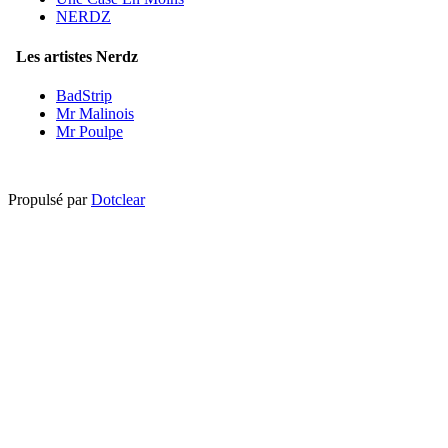
NERDZ
Les artistes Nerdz
BadStrip
Mr Malinois
Mr Poulpe
Propulsé par
Dotclear