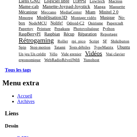
Liens GNU
Logiciel libre
LOPPSI
LowTech
Macross
Mame-cab
Manette-Joypad-Joystick
Manga
Maquette
Mécanique
Miam
Minitel 2.0
Meccano
MediaCenter
Modélisation3D
Musique
No-
Mmorpg
Montage vidéo
box
Nolife!
NodeMCU
Odroid-C2
Onirisme
Papercraft
Papertoy
Peinture
Pepakura
Photovoltaïque
Python
RaspBerryPI
Raspbian
Récup
Réparation
Reportage
Rétrogaming
Roller
rpi_pico
Script
SF
Shikibuton
Ubuntu
Spip
Stop motion
Tatami
Tests débiles
TypeMatrix
Vidéos
Un jeu Un crédit
Vélo
Vide grenier
Vrai clavier
ergonomique
WebRadioRéveilWifi
Yunohost
Tous les tags
Menu extra
Accueil
Archives
Liens
Dessin