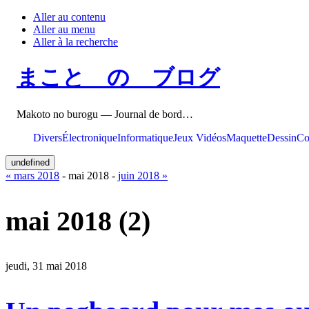
Aller au contenu
Aller au menu
Aller à la recherche
まこと の ブログ
Makoto no burogu — Journal de bord…
Divers
Électronique
Informatique
Jeux Vidéos
Maquette
Dessin
Co
undefined
« mars 2018
- mai 2018 -
juin 2018 »
mai 2018
(2)
jeudi, 31 mai 2018