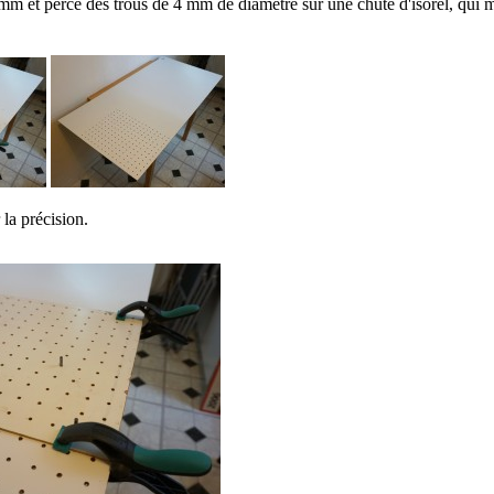
 mm et percé des trous de 4 mm de diamètre sur une chute d'isorel, qui m
la précision.