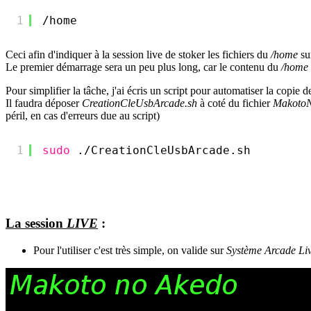
1
/home
Ceci afin d'indiquer à la session live de stoker les fichiers du
/home
sur
Le premier démarrage sera un peu plus long, car le contenu du
/home
Pour simplifier la tâche, j'ai écris un script pour automatiser la copie de
Il faudra déposer
CreationCleUsbArcade.sh
à coté du fichier
MakotoN
péril, en cas d'erreurs due au script)
1
sudo
.
/CreationCleUsbArcade
.sh
La session
LIVE
:
Pour l'utiliser c'est très simple, on valide sur
Système Arcade Liv