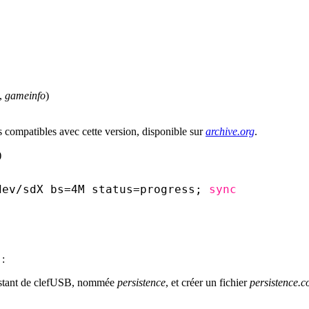
,
gameinfo
)
s compatibles avec cette version, disponible sur
archive.org
.
)
dev/sdX
bs=4M status=progress; 
sync
 :
e restant de clefUSB, nommée
persistence
, et créer un fichier
persistence.c