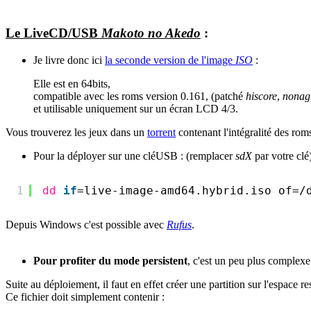
Le LiveCD/USB
Makoto no Akedo
:
Je livre donc ici
la seconde version de l'image
ISO
:
Elle est en 64bits,
compatible avec les roms version 0.161, (patché
hiscore
,
nonag
et utilisable uniquement sur un écran LCD 4/3.
Vous trouverez les jeux dans un
torrent
contenant l'intégralité des rom
Pour la déployer sur une cléUSB : (remplacer
sdX
par votre clé
1
dd
if
=live-image-amd64.hybrid.iso of=
/
Depuis Windows c'est possible avec
Rufus
.
Pour profiter du mode persistent
, c'est un peu plus complexe
Suite au déploiement, il faut en effet créer une partition sur l'espac
Ce fichier doit simplement contenir :