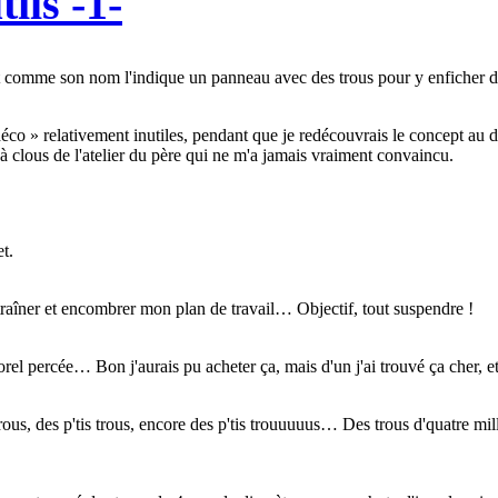
ils -1-
st comme son nom l'indique un panneau avec des trous pour y enficher d
 déco » relativement inutiles, pendant que je redécouvrais le concept au 
 à clous de l'atelier du père qui ne m'a jamais vraiment convaincu.
t.
 traîner et encombrer mon plan de travail… Objectif, tout suspendre !
el percée… Bon j'aurais pu acheter ça, mais d'un j'ai trouvé ça cher, et 
is trous, des p'tis trous, encore des p'tis trouuuuus… Des trous d'quatre m