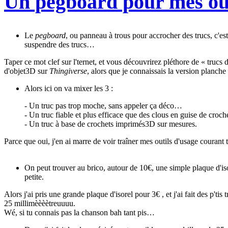
Un pegboard pour mes out
Le
pegboard
, ou panneau à trous pour accrocher des trucs, c'e
suspendre des trucs…
Taper ce mot clef sur l'ternet, et vous découvrirez pléthore de « trucs
d'objet3D sur
Thingiverse
, alors que je connaissais la version planche
Alors ici on va mixer les 3 :
- Un truc pas trop moche, sans appeler ça déco…
- Un truc fiable et plus efficace que des clous en guise de croche
- Un truc à base de crochets imprimés3D sur mesures.
Parce que oui, j'en ai marre de voir traîner mes outils d'usage courant
On peut trouver au brico, autour de 10€, une simple plaque d'isor
petite.
Alors j'ai pris une grande plaque d'isorel pour 3€ , et j'ai fait des p't
25 millimèèèètreuuuu.
Wé, si tu connais pas la chanson bah tant pis…