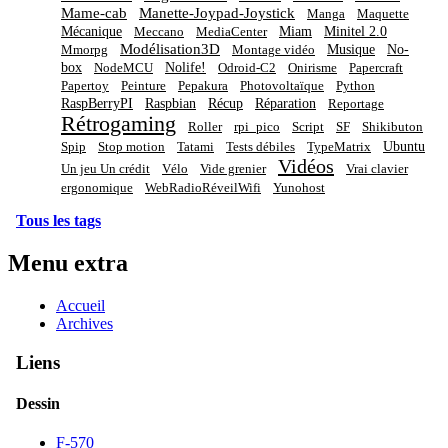
Mame-cab
Manette-Joypad-Joystick
Manga
Maquette
Mécanique
Miam
Minitel 2.0
Meccano
MediaCenter
Modélisation3D
Musique
No-
Mmorpg
Montage vidéo
box
Nolife!
NodeMCU
Odroid-C2
Onirisme
Papercraft
Papertoy
Peinture
Pepakura
Photovoltaïque
Python
RaspBerryPI
Raspbian
Récup
Réparation
Reportage
Rétrogaming
Roller
rpi_pico
Script
SF
Shikibuton
Ubuntu
Spip
Stop motion
Tatami
Tests débiles
TypeMatrix
Vidéos
Un jeu Un crédit
Vélo
Vide grenier
Vrai clavier
ergonomique
WebRadioRéveilWifi
Yunohost
Tous les tags
Menu extra
Accueil
Archives
Liens
Dessin
F-570