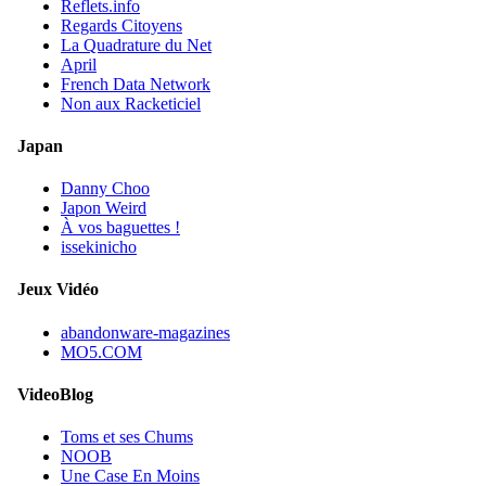
Reflets.info
Regards Citoyens
La Quadrature du Net
April
French Data Network
Non aux Racketiciel
Japan
Danny Choo
Japon Weird
À vos baguettes !
issekinicho
Jeux Vidéo
abandonware-magazines
MO5.COM
VideoBlog
Toms et ses Chums
NOOB
Une Case En Moins