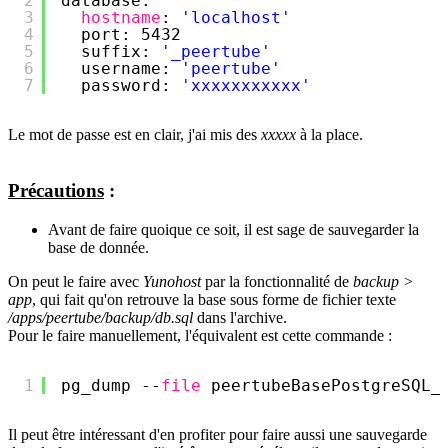
2
database:
3
hostname
: 
'localhost'
4
port: 5432
5
suffix: 
'_peertube'
6
username: 
'peertube'
7
password: 
'xxxxxxxxxxx'
Le mot de passe est en clair, j'ai mis des
xxxxx
à la place.
Précautions
:
Avant de faire quoique ce soit, il est sage de sauvegarder la
base de donnée.
On peut le faire avec
Yunohost
par la fonctionnalité de
backup >
app
, qui fait qu'on retrouve la base sous forme de fichier texte
/apps/peertube/backup/db.sql
dans l'archive.
Pour le faire manuellement, l'équivalent est cette commande :
1
pg_dump --
file
peertubeBasePostgreSQL_
Il peut être intéressant d'en profiter pour faire aussi une sauvegarde