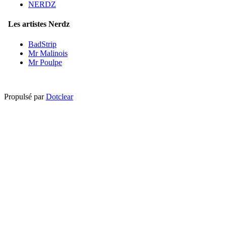
NERDZ
Les artistes Nerdz
BadStrip
Mr Malinois
Mr Poulpe
Propulsé par
Dotclear