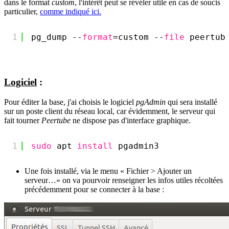
dans le format
custom
, l'intérêt peut se révéler utile en cas de soucis
particulier,
comme indiqué ici.
1
pg_dump --
format
=custom --
file
peertub
Logiciel
:
Pour éditer la base, j'ai choisis le logiciel
pgAdmin
qui sera installé
sur un poste client du réseau local, car évidemment, le serveur qui
fait tourner
Peertube
ne dispose pas d'interface graphique.
1
sudo
apt 
install
pgadmin3
Une fois installé, via le menu « Fichier > Ajouter un
serveur…» on va pourvoir renseigner les infos utiles récoltées
précédemment pour se connecter à la base :