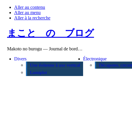
Aller au contenu
Aller au menu
Aller à la recherche
まこと の ブログ
Makoto no burogu — Journal de bord…
Divers
Électronique
Une éolienne à axe vertical
Décapotes, circui
Lumiplot