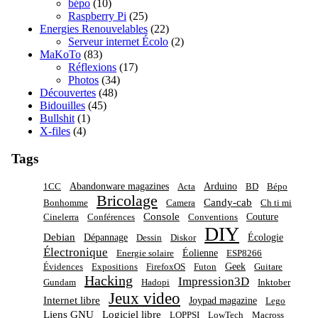
bépo
(10)
Raspberry Pi
(25)
Energies Renouvelables
(22)
Serveur internet Écolo
(2)
MaKoTo
(83)
Réflexions
(17)
Photos
(34)
Découvertes
(48)
Bidouilles
(45)
Bullshit
(1)
X-files
(4)
Tags
Abandonware magazines
Arduino
1CC
Acta
BD
Bépo
Bricolage
Candy-cab
Bonhomme
Camera
Ch ti mi
Console
Couture
Cinelerra
Conférences
Conventions
DIY
Debian
Dépannage
Écologie
Dessin
Diskor
Électronique
Éolienne
Energie solaire
ESP8266
Geek
Évidences
Expositions
FirefoxOS
Futon
Guitare
Hacking
Impression3D
Gundam
Hadopi
Inktober
Jeux video
Internet libre
Joypad magazine
Lego
Liens GNU
Logiciel libre
LOPPSI
LowTech
Macross