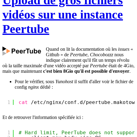
Upload de gros fichiers
vidéos sur une instance
Peertube
Quand on lit la documentation où les
issues
«
Github » de
Peertube
,
Chocobozzz
nous
indique clairement qu'il fût un temps révolu
où la taille maximale d'une vidéo accepté par
Peertube
était de 4Gio,
mais que maintenant
c'est bien 8Gio qu'il est possible d'envoyer
.
Pour le vérifier, sous
Yunohost
il suffit d'aller voir le fichier de
config
nginx
dédié :
1
cat
/etc/nginx/conf
.d
/peertube
.makotow
Et de retrouver l'information spécifiée ici :
1
# Hard limit, PeerTube does not suppor