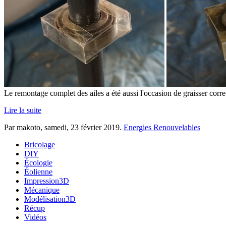
Le remontage complet des ailes a été aussi l'occasion de graisser corre
Lire la suite
Par makoto,
samedi, 23 février 2019
.
Energies Renouvelables
Bricolage
DIY
Écologie
Éolienne
Impression3D
Mécanique
Modélisation3D
Récup
Vidéos