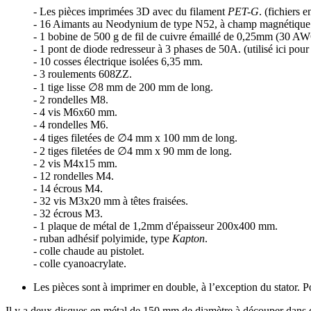
- Les pièces imprimées 3D avec du filament
PET-G
. (fichiers 
- 16 Aimants au Neodynium de type N52, à champ magnétique 
- 1 bobine de 500 g de fil de cuivre émaillé de 0,25mm (30 A
- 1 pont de diode redresseur à 3 phases de 50A. (utilisé ici pour
- 10 cosses électrique isolées 6,35 mm.
- 3 roulements 608ZZ.
- 1 tige lisse ∅8 mm de 200 mm de long.
- 2 rondelles M8.
- 4 vis M6x60 mm.
- 4 rondelles M6.
- 4 tiges filetées de ∅4 mm x 100 mm de long.
- 2 tiges filetées de ∅4 mm x 90 mm de long.
- 2 vis M4x15 mm.
- 12 rondelles M4.
- 14 écrous M4.
- 32 vis M3x20 mm à têtes fraisées.
- 32 écrous M3.
- 1 plaque de métal de 1,2mm d'épaisseur 200x400 mm.
- ruban adhésif polyimide, type
Kapton
.
- colle chaude au pistolet.
- colle cyanoacrylate.
Les pièces sont à imprimer en double, à l’exception du stator. P
Il y a deux disques en métal de 150 mm de diamètre à découper dans de 