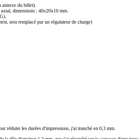
en annexe du billet).
axial, dimensions : 40x20x10 mm.
WG).
 test, sera remplacé par un régulateur de charge)
our réduire les durées d'impressions, j'ai tranché en 0,3 mm.
la tôle d'environ 1,2 mm, que j'ai récupéré sur la carcasse d'une tour d