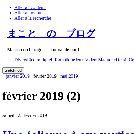
Aller au contenu
Aller au menu
Aller à la recherche
まこと の ブログ
Makoto no burogu — Journal de bord…
Divers
Électronique
Informatique
Jeux Vidéos
Maquette
Dessin
Co
undefined
« janvier 2019
- février 2019 -
mai 2019 »
février 2019
(2)
samedi, 23 février 2019