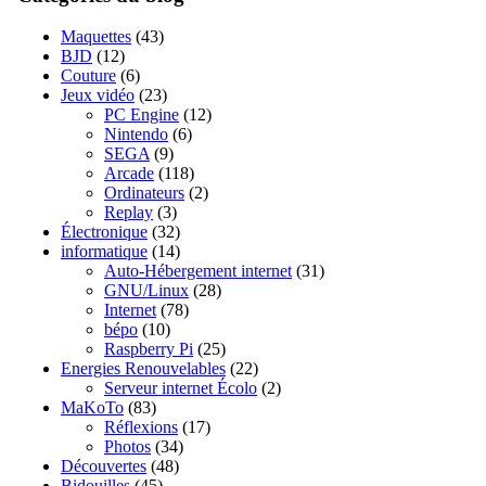
Maquettes
(43)
BJD
(12)
Couture
(6)
Jeux vidéo
(23)
PC Engine
(12)
Nintendo
(6)
SEGA
(9)
Arcade
(118)
Ordinateurs
(2)
Replay
(3)
Électronique
(32)
informatique
(14)
Auto-Hébergement internet
(31)
GNU/Linux
(28)
Internet
(78)
bépo
(10)
Raspberry Pi
(25)
Energies Renouvelables
(22)
Serveur internet Écolo
(2)
MaKoTo
(83)
Réflexions
(17)
Photos
(34)
Découvertes
(48)
Bidouilles
(45)