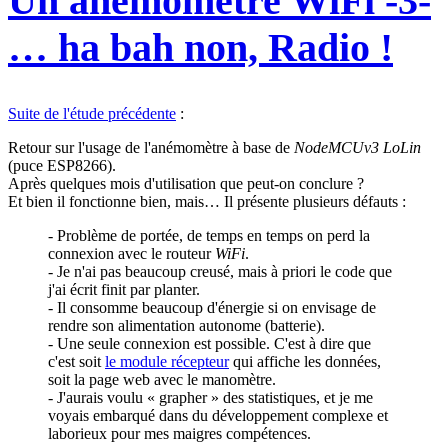
Un anémomètre WiFi -3-
… ha bah non, Radio !
Suite de l'étude précédente
:
Retour sur l'usage de l'anémomètre à base de
NodeMCUv3 LoLin
(puce ESP8266).
Après quelques mois d'utilisation que peut-on conclure ?
Et bien il fonctionne bien, mais… Il présente plusieurs défauts :
- Problème de portée, de temps en temps on perd la
connexion avec le routeur
WiFi
.
- Je n'ai pas beaucoup creusé, mais à priori le code que
j'ai écrit finit par planter.
- Il consomme beaucoup d'énergie si on envisage de
rendre son alimentation autonome (batterie).
- Une seule connexion est possible. C'est à dire que
c'est soit
le module récepteur
qui affiche les données,
soit la page web avec le manomètre.
- J'aurais voulu « grapher » des statistiques, et je me
voyais embarqué dans du développement complexe et
laborieux pour mes maigres compétences.