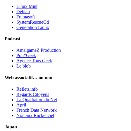
Linux Mint
Debian
Framasoft
SystemRescueCd
Generation Linux
Podcast
AmalgameZ Production
Poli*Geek
Agence Tous Geek
Le blob
Web associatif… ou non
Reflets.info
Regards Citoyens
La Quadrature du Net
April
French Data Network
Non aux Racketiciel
Japan