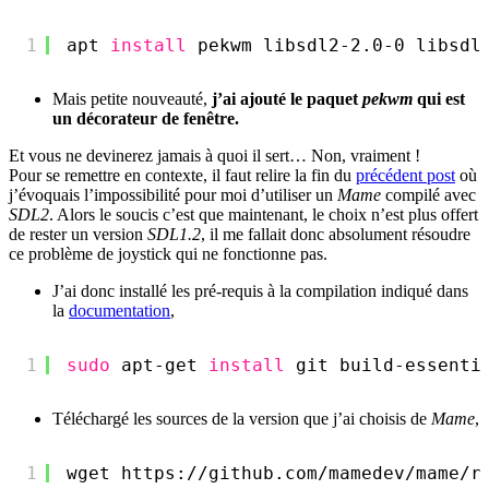
1
apt 
install
pekwm libsdl2-2.0-0 libsdl
Mais petite nouveauté,
j’ai ajouté le paquet
pekwm
qui est
un décorateur de fenêtre.
Et vous ne devinerez jamais à quoi il sert… Non, vraiment !
Pour se remettre en contexte, il faut relire la fin du
précédent post
où
j’évoquais l’impossibilité pour moi d’utiliser un
Mame
compilé avec
SDL2
. Alors le soucis c’est que maintenant, le choix n’est plus offert
de rester un version
SDL1.2
, il me fallait donc absolument résoudre
ce problème de joystick qui ne fonctionne pas.
J’ai donc installé les pré-requis à la compilation indiqué dans
la
documentation
,
1
sudo
apt-get 
install
git build-essenti
Téléchargé les sources de la version que j’ai choisis de
Mame
,
1
wget https:
//github
.com
/mamedev/mame/r