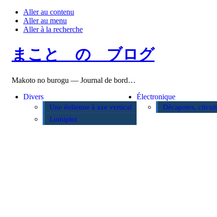
Aller au contenu
Aller au menu
Aller à la recherche
まこと の ブログ
Makoto no burogu — Journal de bord…
Divers
Électronique
Une éolienne à axe vertical
Décapotes, circui
Lumiplot