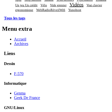
Vidéos
Un jeu Un crédit
Vélo
Vide grenier
Vrai clavier
ergonomique
WebRadioRéveilWifi
Yunohost
Tous les tags
Menu extra
Accueil
Archives
Liens
Dessin
F-570
Informatique
Genma
Geek De France
GNU/Linux