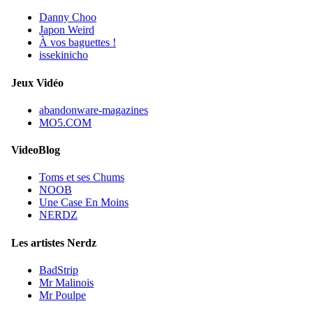
Danny Choo
Japon Weird
À vos baguettes !
issekinicho
Jeux Vidéo
abandonware-magazines
MO5.COM
VideoBlog
Toms et ses Chums
NOOB
Une Case En Moins
NERDZ
Les artistes Nerdz
BadStrip
Mr Malinois
Mr Poulpe