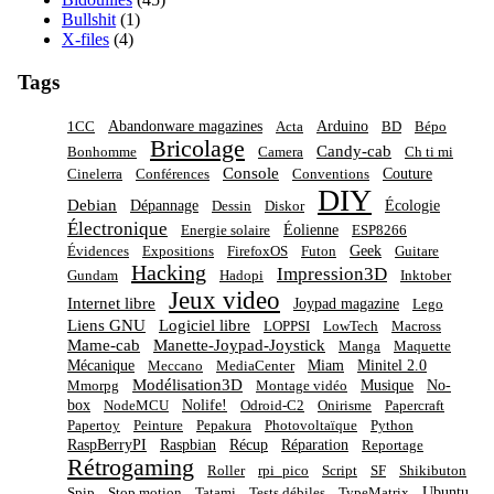
Bullshit
(1)
X-files
(4)
Tags
Abandonware magazines
Arduino
1CC
Acta
BD
Bépo
Bricolage
Candy-cab
Bonhomme
Camera
Ch ti mi
Console
Couture
Cinelerra
Conférences
Conventions
DIY
Debian
Dépannage
Écologie
Dessin
Diskor
Électronique
Éolienne
Energie solaire
ESP8266
Geek
Évidences
Expositions
FirefoxOS
Futon
Guitare
Hacking
Impression3D
Gundam
Hadopi
Inktober
Jeux video
Internet libre
Joypad magazine
Lego
Liens GNU
Logiciel libre
LOPPSI
LowTech
Macross
Mame-cab
Manette-Joypad-Joystick
Manga
Maquette
Mécanique
Miam
Minitel 2.0
Meccano
MediaCenter
Modélisation3D
Musique
No-
Mmorpg
Montage vidéo
box
Nolife!
NodeMCU
Odroid-C2
Onirisme
Papercraft
Papertoy
Peinture
Pepakura
Photovoltaïque
Python
RaspBerryPI
Raspbian
Récup
Réparation
Reportage
Rétrogaming
Roller
rpi_pico
Script
SF
Shikibuton
Ubuntu
Spip
Stop motion
Tatami
Tests débiles
TypeMatrix