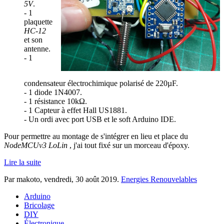
5V
.
- 1
plaquette
HC-12
et son
antenne.
- 1
condensateur électrochimique polarisé de 220µF.
- 1 diode 1N4007.
- 1 résistance 10kΩ.
- 1 Capteur à effet Hall US1881.
- Un ordi avec port USB et le soft Arduino IDE.
Pour permettre au montage de s'intégrer en lieu et place du
NodeMCUv3 LoLin
, j'ai tout fixé sur un morceau d'époxy.
Lire la suite
Par makoto,
vendredi, 30 août 2019
.
Energies Renouvelables
Arduino
Bricolage
DIY
Électronique