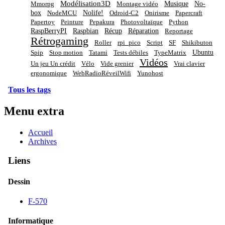
Modélisation3D
Musique
No-
Mmorpg
Montage vidéo
box
Nolife!
NodeMCU
Odroid-C2
Onirisme
Papercraft
Papertoy
Peinture
Pepakura
Photovoltaïque
Python
RaspBerryPI
Raspbian
Récup
Réparation
Reportage
Rétrogaming
Roller
rpi_pico
Script
SF
Shikibuton
Ubuntu
Spip
Stop motion
Tatami
Tests débiles
TypeMatrix
Vidéos
Un jeu Un crédit
Vélo
Vide grenier
Vrai clavier
ergonomique
WebRadioRéveilWifi
Yunohost
Tous les tags
Menu extra
Accueil
Archives
Liens
Dessin
F-570
Informatique