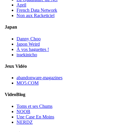
April
French Data Network
Non aux Racketiciel
Japan
Danny Choo
Japon Weird
À vos baguettes !
issekinicho
Jeux Vidéo
abandonware-magazines
MO5.COM
VideoBlog
Toms et ses Chums
NOOB
Une Case En Moins
NERDZ