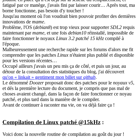
fatigué par ce manège, j'avais fini par laisser courir… Après tout, ma
borne fonctionne, pas besoin d'y toucher !
Jusqu'au moment où l'on voudrait bien pouvoir profiter des dernières
innovations de
mame
.
Problème, l'OS (
debian8
) est trop vieux pour supporter
SDL2
requis
maintenant par
mame
, et une fois
debian10
réinstallé, impossible de
faire fonctionner le noyaux
Linux 3.2 patché 15 kHz
compilé à
l'époque.
Malheureusement une recherche rapide sur les forums d'alors me fit
comprendre que les patches
Linux
n'étaient plus publié et disponible
pour les versions récentes…
Occupé ailleurs j'avais un peu mis ça de côté, et puis un jour, au
détour de la consultation des statistiques du blog, j'ai découvert
qu'on « linkait » gentiment mon billet sur
github
.
Le dénommé
Doozer
proposait donc des patches pour le
noyaux v5
,
et dés la première lecture du document, je compris que pas mal de
choses avaient changé, dans la façon de faire fonctionner ce noyau
patché, et plus tard dans la manière de le compiler.
Avant de continuer à raconter ma vie, on va déjà faire ça !
Compilation de Linux patché @15kHz
:
Voici donc la nouvelle routine de compilation au goût du jour !