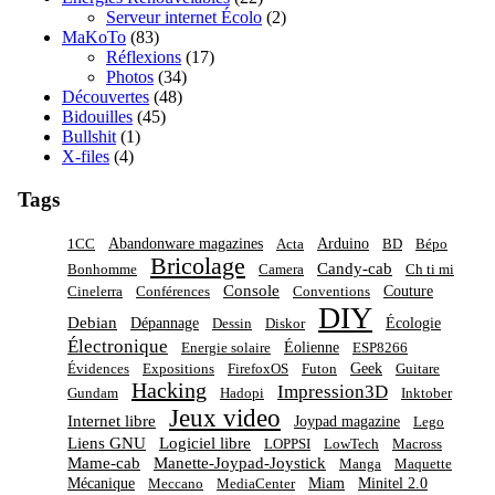
Serveur internet Écolo
(2)
MaKoTo
(83)
Réflexions
(17)
Photos
(34)
Découvertes
(48)
Bidouilles
(45)
Bullshit
(1)
X-files
(4)
Tags
Abandonware magazines
Arduino
1CC
Acta
BD
Bépo
Bricolage
Candy-cab
Bonhomme
Camera
Ch ti mi
Console
Couture
Cinelerra
Conférences
Conventions
DIY
Debian
Dépannage
Écologie
Dessin
Diskor
Électronique
Éolienne
Energie solaire
ESP8266
Geek
Évidences
Expositions
FirefoxOS
Futon
Guitare
Hacking
Impression3D
Gundam
Hadopi
Inktober
Jeux video
Internet libre
Joypad magazine
Lego
Liens GNU
Logiciel libre
LOPPSI
LowTech
Macross
Mame-cab
Manette-Joypad-Joystick
Manga
Maquette
Mécanique
Miam
Minitel 2.0
Meccano
MediaCenter