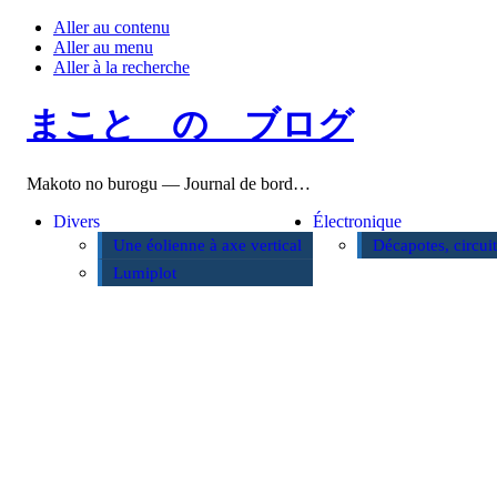
Aller au contenu
Aller au menu
Aller à la recherche
まこと の ブログ
Makoto no burogu — Journal de bord…
Divers
Électronique
Une éolienne à axe vertical
Décapotes, circui
Lumiplot