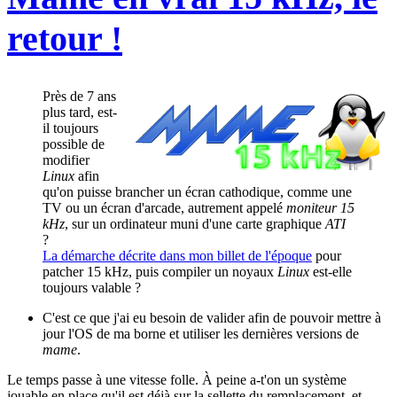
retour !
Près de 7 ans
plus tard, est-
il toujours
possible de
modifier
Linux
afin
qu'on puisse brancher un écran cathodique, comme une
TV ou un écran d'arcade, autrement appelé
moniteur 15
kHz
, sur un ordinateur muni d'une carte graphique
ATI
?
La démarche décrite dans mon billet de l'époque
pour
patcher 15 kHz, puis compiler un noyaux
Linux
est-elle
toujours valable ?
C'est ce que j'ai eu besoin de valider afin de pouvoir mettre à
jour l'OS de ma borne et utiliser les dernières versions de
mame
.
Le temps passe à une vitesse folle. À peine a-t'on un système
jouable en place qu'il est déjà sur la sellette du remplacement, et