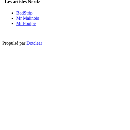
Les artistes Nerdz
BadStrip
Mr Malinois
Mr Poulpe
Propulsé par
Dotclear