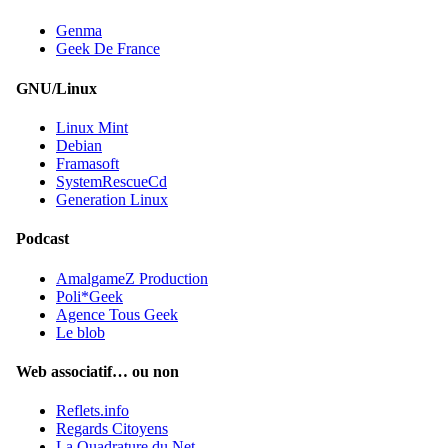
Genma
Geek De France
GNU/Linux
Linux Mint
Debian
Framasoft
SystemRescueCd
Generation Linux
Podcast
AmalgameZ Production
Poli*Geek
Agence Tous Geek
Le blob
Web associatif… ou non
Reflets.info
Regards Citoyens
La Quadrature du Net