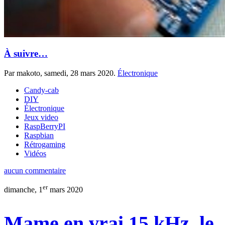
À suivre…
Par makoto,
samedi, 28 mars 2020
.
Électronique
Candy-cab
DIY
Électronique
Jeux video
RaspBerryPI
Raspbian
Rétrogaming
Vidéos
aucun commentaire
er
dimanche, 1
mars 2020
Mame en vrai 15 kHz, le