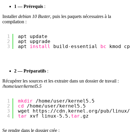
1 — Prérequis
:
Installer
debian 10 Buster
, puis les paquets nécessaires à la
compilation :
1
apt update
2
apt upgrade
3
apt 
install
build-essential 
bc
kmod cp
2 — Préparatifs
:
Récupérer les sources et les extraire dans un dossier de travail :
/home/user/kernel5.5
1
mkdir
/home/user/kernel5
.5
2
cd
/home/user/kernel5
.5
3
wget https:
//cdn
.kernel.org
/pub/linux/
4
tar
xvf linux-5.5.
tar
.gz
Se rendre dans le dossier crée :