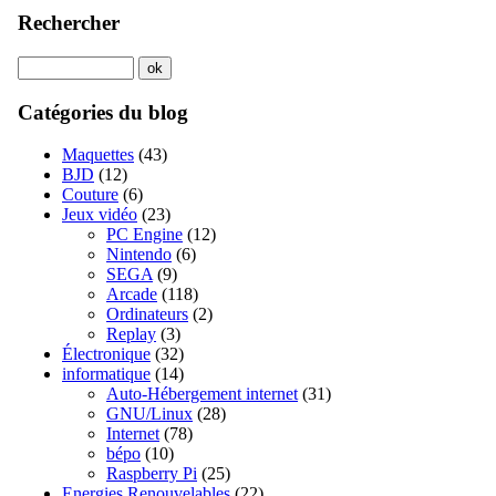
Rechercher
Catégories du blog
Maquettes
(43)
BJD
(12)
Couture
(6)
Jeux vidéo
(23)
PC Engine
(12)
Nintendo
(6)
SEGA
(9)
Arcade
(118)
Ordinateurs
(2)
Replay
(3)
Électronique
(32)
informatique
(14)
Auto-Hébergement internet
(31)
GNU/Linux
(28)
Internet
(78)
bépo
(10)
Raspberry Pi
(25)
Energies Renouvelables
(22)