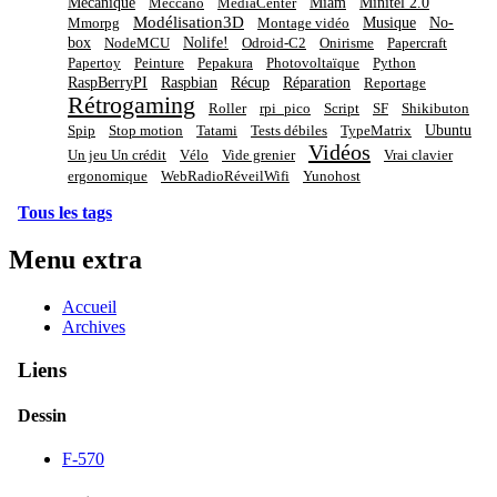
Mécanique
Miam
Minitel 2.0
Meccano
MediaCenter
Modélisation3D
Musique
No-
Mmorpg
Montage vidéo
box
Nolife!
NodeMCU
Odroid-C2
Onirisme
Papercraft
Papertoy
Peinture
Pepakura
Photovoltaïque
Python
RaspBerryPI
Raspbian
Récup
Réparation
Reportage
Rétrogaming
Roller
rpi_pico
Script
SF
Shikibuton
Ubuntu
Spip
Stop motion
Tatami
Tests débiles
TypeMatrix
Vidéos
Un jeu Un crédit
Vélo
Vide grenier
Vrai clavier
ergonomique
WebRadioRéveilWifi
Yunohost
Tous les tags
Menu extra
Accueil
Archives
Liens
Dessin
F-570