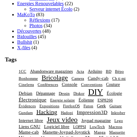
Energies Renouvelables
(22)
Serveur internet Écolo
(2)
MaKoTo
(83)
Réflexions
(17)
Photos
(34)
Découvertes
(48)
Bidouilles
(45)
Bullshit
(1)
X-files
(4)
Tags
Abandonware magazines
Arduino
1CC
Acta
BD
Bépo
Bricolage
Candy-cab
Bonhomme
Camera
Ch ti mi
Console
Couture
Cinelerra
Conférences
Conventions
DIY
Debian
Dépannage
Écologie
Dessin
Diskor
Électronique
Éolienne
Energie solaire
ESP8266
Geek
Évidences
Expositions
FirefoxOS
Futon
Guitare
Hacking
Impression3D
Gundam
Hadopi
Inktober
Jeux video
Internet libre
Joypad magazine
Lego
Liens GNU
Logiciel libre
LOPPSI
LowTech
Macross
Mame-cab
Manette-Joypad-Joystick
Manga
Maquette