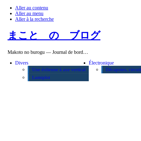
Aller au contenu
Aller au menu
Aller à la recherche
まこと の ブログ
Makoto no burogu — Journal de bord…
Divers
Électronique
Une éolienne à axe vertical
Décapotes, circui
Lumiplot