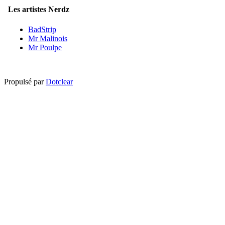
Les artistes Nerdz
BadStrip
Mr Malinois
Mr Poulpe
Propulsé par
Dotclear