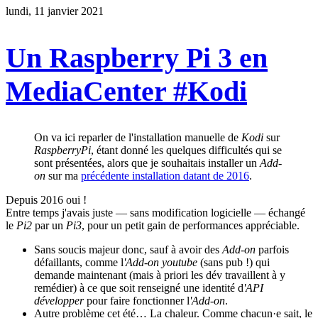
lundi, 11 janvier 2021
Un Raspberry Pi 3 en
MediaCenter #Kodi
On va ici reparler de l'installation manuelle de
Kodi
sur
RaspberryPi
, étant donné les quelques difficultés qui se
sont présentées, alors que je souhaitais installer un
Add-
on
sur ma
précédente installation datant de 2016
.
Depuis 2016 oui !
Entre temps j'avais juste — sans modification logicielle — échangé
le
Pi2
par un
Pi3
, pour un petit gain de performances appréciable.
Sans soucis majeur donc, sauf à avoir des
Add-on
parfois
défaillants, comme l
'Add-on
youtube
(sans pub !) qui
demande maintenant (mais à priori les dév travaillent à y
remédier) à ce que soit renseigné une identité d
'API
développer
pour faire fonctionner l
'Add-on
.
Autre problème cet été… La chaleur. Comme chacun·e sait, le