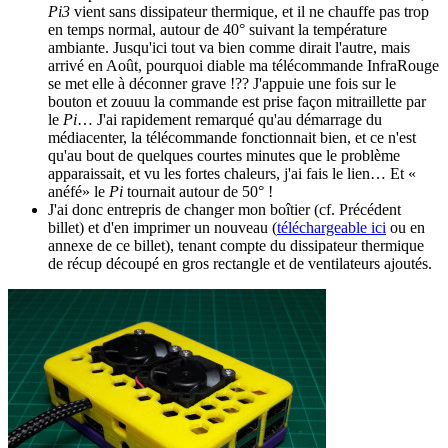
Pi3
vient sans dissipateur thermique, et il ne chauffe pas trop
en temps normal, autour de 40° suivant la température
ambiante. Jusqu'ici tout va bien comme dirait l'autre, mais
arrivé en Août, pourquoi diable ma télécommande InfraRouge
se met elle à déconner grave !?? J'appuie une fois sur le
bouton et zouuu la commande est prise façon mitraillette par
le
Pi
… J'ai rapidement remarqué qu'au démarrage du
médiacenter, la télécommande fonctionnait bien, et ce n'est
qu'au bout de quelques courtes minutes que le problème
apparaissait, et vu les fortes chaleurs, j'ai fais le lien… Et «
anéfé» le
Pi
tournait autour de 50° !
J'ai donc entrepris de changer mon boîtier (cf. Précédent
billet) et d'en imprimer un nouveau (
téléchargeable ici
ou en
annexe de ce billet), tenant compte du dissipateur thermique
de récup découpé en gros rectangle et de ventilateurs ajoutés.