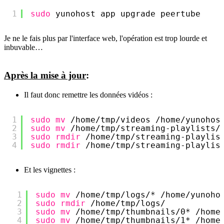
1
sudo
yunohost app upgrade peertube
Je ne le fais plus par l'interface web, l'opération est trop lourde et
inbuvable…
Après la mise à jour
:
Il faut donc remettre les données vidéos :
1
sudo
mv
/home/tmp/videos
/home/yunohos
2
sudo
mv
/home/tmp/streaming-playlists/
3
sudo
rmdir
/home/tmp/streaming-playlis
4
sudo
rmdir
/home/tmp/streaming-playlis
Et les vignettes :
1
sudo
mv
/home/tmp/logs/
* 
/home/yunoho
2
sudo
rmdir
/home/tmp/logs/
3
sudo
mv
/home/tmp/thumbnails/0
* 
/home
4
sudo
mv
/home/tmp/thumbnails/1
* 
/home