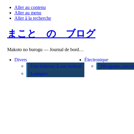
Aller au contenu
Aller au menu
Aller à la recherche
まこと の ブログ
Makoto no burogu — Journal de bord…
Divers
Électronique
Une éolienne à axe vertical
Décapotes, circui
Lumiplot