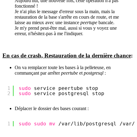
Aujourd'hui, une nouvelle fois, cette opération n'a pas
fonctionné !
Je n'ai plus le message d'erreur sous la main, mais la
restauration de la base s'arrête en cours de route, et me
laisse au mieux avec une instance
peertupe
bancale.
Je m'y prend peut-être mal, aussi si vous y voyez une
erreur, n'hésitez-pas à me l'indiquer.
En cas de crash, Restauration de la dernière chance
:
On va remplacer toute les bases à la pelleteuse, en
commançant par arrêter
peertube
et
postgresql
:
1
sudo
service peertube stop
2
sudo
service postgresql stop
Déplacer le dossier des bases courant :
1
sudo
sudo
mv
/var/lib/postgresql
/var/