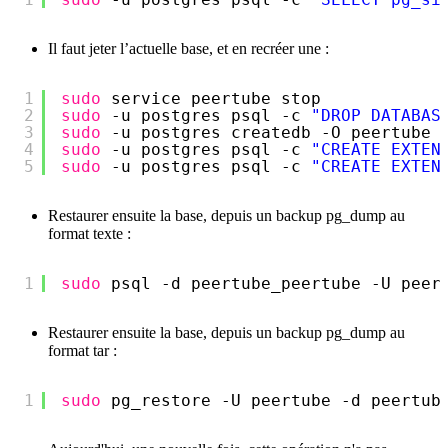
Il faut jeter l’actuelle base, et en recréer une :
1
sudo
service peertube stop
2
sudo
-u postgres psql -c 
"DROP DATABAS
3
sudo
-u postgres createdb -O peertube 
4
sudo
-u postgres psql -c 
"CREATE EXTEN
5
sudo
-u postgres psql -c 
"CREATE EXTEN
Restaurer ensuite la base, depuis un backup pg_dump au
format texte :
1
sudo
psql -d peertube_peertube -U peer
Restaurer ensuite la base, depuis un backup pg_dump au
format tar :
1
sudo
pg_restore -U peertube -d peertub