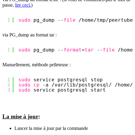
passe,
lire ceci.
)
1
sudo
pg_dump --
file
/home/tmp/peertube
via PG_dump au format tar :
1
sudo
pg_dump --
format
=
tar
--
file
/home
Manuellement, méthode pelleteuse :
1
sudo
service postgresql stop
2
sudo
cp
-a 
/var/lib/postgresql/
/home/
3
sudo
service postgresql start
La mise à jour
:
Lancer la mise à jour par la commande