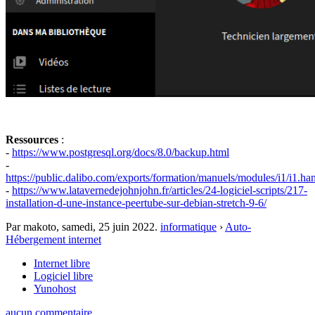
Ressources
:
-
https://www.postgresql.org/docs/8.0/backup.html
-
https://public.dalibo.com/exports/formation/manuels/modules/i1/i1.ha
-
https://www.latavernedejohnjohn.fr/articles/24-logiciel-scripts/217-
installation-d-une-instance-peertube-sur-debian-stretch-9-6/
Par makoto,
samedi, 25 juin 2022
.
informatique
›
Auto-
Hébergement internet
Internet libre
Logiciel libre
Yunohost
aucun commentaire