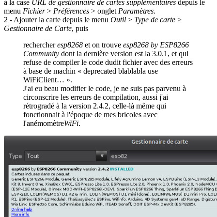
à la case
URL de gestionnaire de cartes supplémentaires
depuis le
menu
Fichier
>
Préférences
> onglet
Paramètres
.
2 - Ajouter la carte depuis le menu
Outil
>
Type de carte
>
Gestionnaire de Carte
, puis
rechercher
esp8268
et on trouve
esp8268 by ESP8266
Community
dont la dernière version est la 3.0.1, et qui
refuse de compiler le code dudit fichier avec des erreurs
à base de machin « deprecated blablabla use
WiFiClient… ».
J'ai eu beau modifier le code, je ne suis pas parvenu à
circonscrire les erreurs de compilation, aussi j'ai
rétrogradé à la version 2.4.2, celle-là même qui
fonctionnait à l'époque de mes bricoles avec
l'anémomètre
WiFi
.