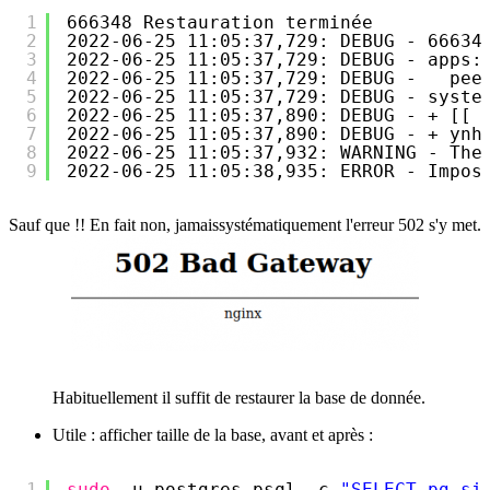
1
666348 Restauration terminée
2
2022-06-25 11:05:37,729: DEBUG - 66634
3
2022-06-25 11:05:37,729: DEBUG - apps:
4
2022-06-25 11:05:37,729: DEBUG -   pee
5
2022-06-25 11:05:37,729: DEBUG - syste
6
2022-06-25 11:05:37,890: DEBUG - + [[ 
7
2022-06-25 11:05:37,890: DEBUG - + ynh
8
2022-06-25 11:05:37,932: WARNING - The
9
2022-06-25 11:05:38,935: ERROR - Impos
Sauf que !! En fait non, jamaissystématiquement l'erreur 502 s'y met.
Habituellement il suffit de restaurer la base de donnée.
Utile : afficher taille de la base, avant et après :
1
sudo
-u postgres psql -c 
"SELECT pg_si