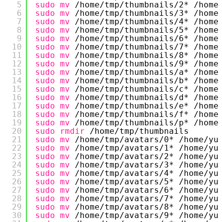
5
sudo
mv
/home/tmp/thumbnails/2
* 
/home
6
sudo
mv
/home/tmp/thumbnails/3
* 
/home
7
sudo
mv
/home/tmp/thumbnails/4
* 
/home
8
sudo
mv
/home/tmp/thumbnails/5
* 
/home
9
sudo
mv
/home/tmp/thumbnails/6
* 
/home
10
sudo
mv
/home/tmp/thumbnails/7
* 
/home
11
sudo
mv
/home/tmp/thumbnails/8
* 
/home
12
sudo
mv
/home/tmp/thumbnails/9
* 
/home
13
sudo
mv
/home/tmp/thumbnails/a
* 
/home
14
sudo
mv
/home/tmp/thumbnails/b
* 
/home
15
sudo
mv
/home/tmp/thumbnails/c
* 
/home
16
sudo
mv
/home/tmp/thumbnails/d
* 
/home
17
sudo
mv
/home/tmp/thumbnails/e
* 
/home
18
sudo
mv
/home/tmp/thumbnails/f
* 
/home
19
sudo
mv
/home/tmp/thumbnails/p
* 
/home
20
sudo
rmdir
/home/tmp/thumbnails
21
sudo
mv
/home/tmp/avatars/0
* 
/home/yu
22
sudo
mv
/home/tmp/avatars/1
* 
/home/yu
23
sudo
mv
/home/tmp/avatars/2
* 
/home/yu
24
sudo
mv
/home/tmp/avatars/3
* 
/home/yu
25
sudo
mv
/home/tmp/avatars/4
* 
/home/yu
26
sudo
mv
/home/tmp/avatars/5
* 
/home/yu
27
sudo
mv
/home/tmp/avatars/6
* 
/home/yu
28
sudo
mv
/home/tmp/avatars/7
* 
/home/yu
29
sudo
mv
/home/tmp/avatars/8
* 
/home/yu
30
sudo
mv
/home/tmp/avatars/9
* 
/home/yu