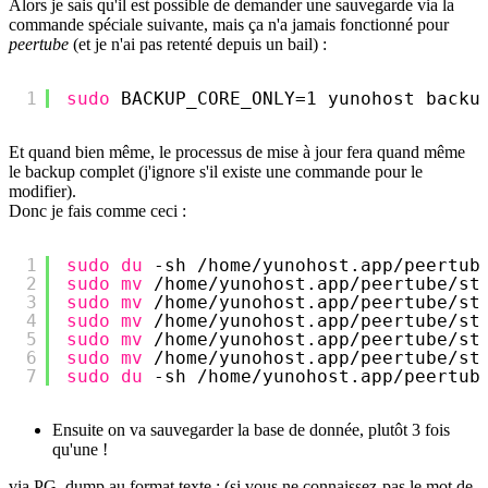
Alors je sais qu'il est possible de demander une sauvegarde via la
commande spéciale suivante, mais ça n'a jamais fonctionné pour
peertube
(et je n'ai pas retenté depuis un bail) :
1
sudo
BACKUP_CORE_ONLY=1 yunohost backu
Et quand bien même, le processus de mise à jour fera quand même
le backup complet (j'ignore s'il existe une commande pour le
modifier).
Donc je fais comme ceci :
1
sudo
du
-sh 
/home/yunohost
.app
/peertub
2
sudo
mv
/home/yunohost
.app
/peertube/st
3
sudo
mv
/home/yunohost
.app
/peertube/st
4
sudo
mv
/home/yunohost
.app
/peertube/st
5
sudo
mv
/home/yunohost
.app
/peertube/st
6
sudo
mv
/home/yunohost
.app
/peertube/st
7
sudo
du
-sh 
/home/yunohost
.app
/peertub
Ensuite on va sauvegarder la base de donnée, plutôt 3 fois
qu'une !
via PG_dump au format texte : (si vous ne connaissez-pas le mot de