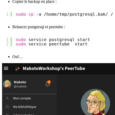
Copier le backup en place :
1
sudo
cp
-a 
/home/tmp/postgresql
.bak/ 
/
Relancer postgresql et peertube :
1
sudo
service postgresql start
2
sudo
service peertube  start
Ouf…