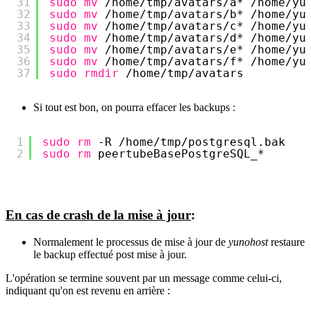
31
sudo
mv
/home/tmp/avatars/a
* 
/home/yu
32
sudo
mv
/home/tmp/avatars/b
* 
/home/yu
33
sudo
mv
/home/tmp/avatars/c
* 
/home/yu
34
sudo
mv
/home/tmp/avatars/d
* 
/home/yu
35
sudo
mv
/home/tmp/avatars/e
* 
/home/yu
36
sudo
mv
/home/tmp/avatars/f
* 
/home/yu
37
sudo
rmdir
/home/tmp/avatars
Si tout est bon, on pourra effacer les backups :
1
sudo
rm
-R 
/home/tmp/postgresql
.bak
2
sudo
rm
peertubeBasePostgreSQL_*
En cas de crash de la mise à jour
:
Normalement le processus de mise à jour de
yunohost
restaure
le backup effectué post mise à jour.
L'opération se termine souvent par un message comme celui-ci,
indiquant qu'on est revenu en arrière :