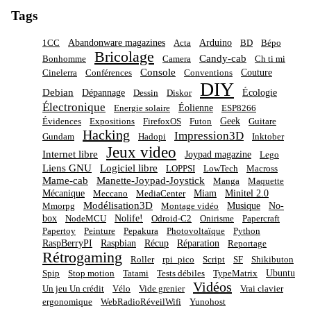
Tags
Abandonware magazines
Arduino
1CC
Acta
BD
Bépo
Bricolage
Candy-cab
Bonhomme
Camera
Ch ti mi
Console
Couture
Cinelerra
Conférences
Conventions
DIY
Debian
Dépannage
Écologie
Dessin
Diskor
Électronique
Éolienne
Energie solaire
ESP8266
Geek
Évidences
Expositions
FirefoxOS
Futon
Guitare
Hacking
Impression3D
Gundam
Hadopi
Inktober
Jeux video
Internet libre
Joypad magazine
Lego
Liens GNU
Logiciel libre
LOPPSI
LowTech
Macross
Mame-cab
Manette-Joypad-Joystick
Manga
Maquette
Mécanique
Miam
Minitel 2.0
Meccano
MediaCenter
Modélisation3D
Musique
No-
Mmorpg
Montage vidéo
box
Nolife!
NodeMCU
Odroid-C2
Onirisme
Papercraft
Papertoy
Peinture
Pepakura
Photovoltaïque
Python
RaspBerryPI
Raspbian
Récup
Réparation
Reportage
Rétrogaming
Roller
rpi_pico
Script
SF
Shikibuton
Ubuntu
Spip
Stop motion
Tatami
Tests débiles
TypeMatrix
Vidéos
Un jeu Un crédit
Vélo
Vide grenier
Vrai clavier
ergonomique
WebRadioRéveilWifi
Yunohost