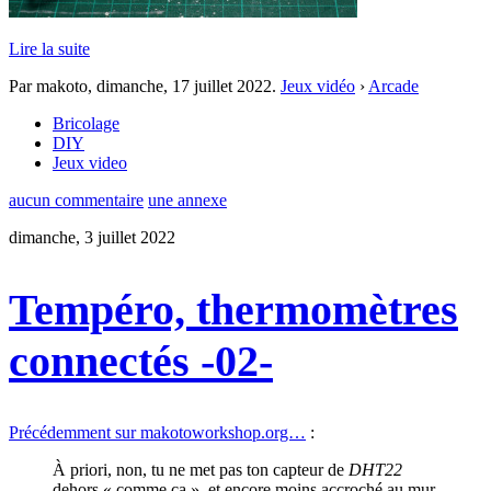
Lire la suite
Par makoto,
dimanche, 17 juillet 2022
.
Jeux vidéo
›
Arcade
Bricolage
DIY
Jeux video
aucun commentaire
une annexe
dimanche, 3 juillet 2022
Tempéro, thermomètres
connectés -02-
Précédemment sur makotoworkshop.org…
:
À priori, non, tu ne met pas ton capteur de
DHT22
dehors « comme ça », et encore moins accroché au mur