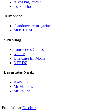
À vos baguettes !
issekinicho
Jeux Vidéo
abandonware-magazines
MO5.COM
VideoBlog
Toms et ses Chums
NOOB
Une Case En Moins
NERDZ
Les artistes Nerdz
BadStrip
Mr Malinois
Mr Poulpe
Propulsé par
Dotclear