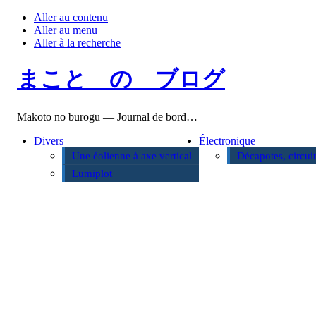
Aller au contenu
Aller au menu
Aller à la recherche
まこと の ブログ
Makoto no burogu — Journal de bord…
Divers
Électronique
Une éolienne à axe vertical
Décapotes, circui
Lumiplot