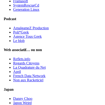
Framasoft
SystemRescueCd
Generation Linux
Podcast
AmalgameZ Production
Poli*Geek
Agence Tous Geek
Le blob
Web associatif… ou non
Reflets.info
Regards Citoyens
La Quadrature du Net
April
French Data Network
Non aux Racketiciel
Japan
Danny Choo
Japon Weird