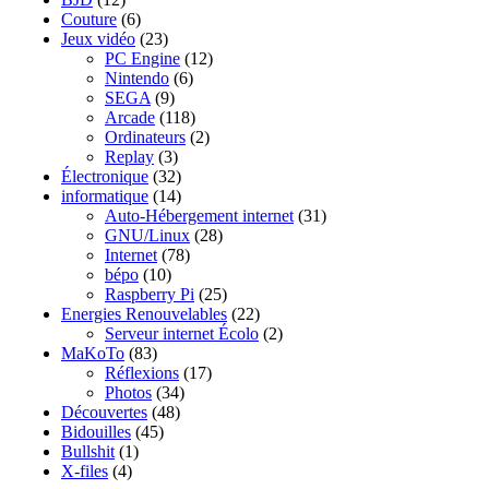
Couture
(6)
Jeux vidéo
(23)
PC Engine
(12)
Nintendo
(6)
SEGA
(9)
Arcade
(118)
Ordinateurs
(2)
Replay
(3)
Électronique
(32)
informatique
(14)
Auto-Hébergement internet
(31)
GNU/Linux
(28)
Internet
(78)
bépo
(10)
Raspberry Pi
(25)
Energies Renouvelables
(22)
Serveur internet Écolo
(2)
MaKoTo
(83)
Réflexions
(17)
Photos
(34)
Découvertes
(48)
Bidouilles
(45)
Bullshit
(1)
X-files
(4)