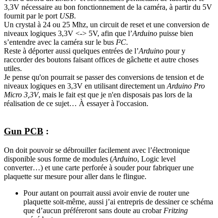
3,3V nécessaire au bon fonctionnement de la caméra, à partir du 5V
fournit par le port
USB
.
Un crystal à 24 ou 25 Mhz, un circuit de reset et une conversion de
niveaux logiques 3,3V <-> 5V, afin que l’
Arduino
puisse bien
s’entendre avec la caméra sur le bus
I²C
.
Reste à déporter aussi quelques entrées de l’
Arduino
pour y
raccorder des boutons faisant offices de gâchette et autre choses
utiles.
Je pense qu'on pourrait se passer des conversions de tension et de
niveaux logiques en 3,3V en utilisant directement un
Arduino Pro
Micro 3,3V
, mais le fait est que je n'en disposais pas lors de la
réalisation de ce sujet… À essayer à l'occasion.
Gun PCB
:
On doit pouvoir se débrouiller facilement avec l’électronique
disponible sous forme de modules (
Arduino
, Logic level
converter…) et une carte perforée à souder pour fabriquer une
plaquette sur mesure pour aller dans le flingue.
Pour autant on pourrait aussi avoir envie de router une
plaquette soit-même, aussi j’ai entrepris de dessiner ce schéma
que d’aucun préféreront sans doute au crobar
Fritzing