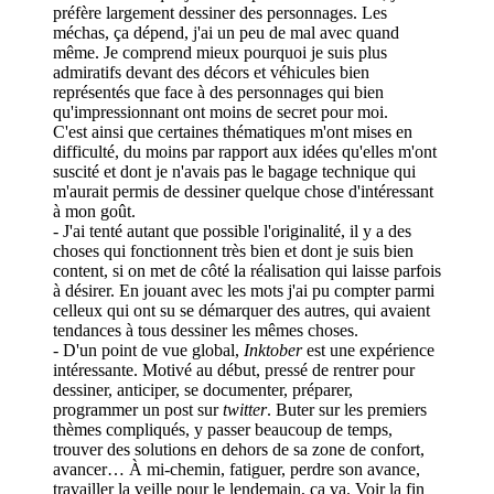
préfère largement dessiner des personnages. Les
méchas, ça dépend, j'ai un peu de mal avec quand
même. Je comprend mieux pourquoi je suis plus
admiratifs devant des décors et véhicules bien
représentés que face à des personnages qui bien
qu'impressionnant ont moins de secret pour moi.
C'est ainsi que certaines thématiques m'ont mises en
difficulté, du moins par rapport aux idées qu'elles m'ont
suscité et dont je n'avais pas le bagage technique qui
m'aurait permis de dessiner quelque chose d'intéressant
à mon goût.
- J'ai tenté autant que possible l'originalité, il y a des
choses qui fonctionnent très bien et dont je suis bien
content, si on met de côté la réalisation qui laisse parfois
à désirer. En jouant avec les mots j'ai pu compter parmi
celleux qui ont su se démarquer des autres, qui avaient
tendances à tous dessiner les mêmes choses.
- D'un point de vue global,
Inktober
est une expérience
intéressante. Motivé au début, pressé de rentrer pour
dessiner, anticiper, se documenter, préparer,
programmer un post sur
twitter
. Buter sur les premiers
thèmes compliqués, y passer beaucoup de temps,
trouver des solutions en dehors de sa zone de confort,
avancer… À mi-chemin, fatiguer, perdre son avance,
travailler la veille pour le lendemain, ça va. Voir la fin