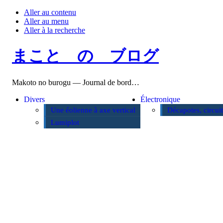
Aller au contenu
Aller au menu
Aller à la recherche
まこと の ブログ
Makoto no burogu — Journal de bord…
Divers
Électronique
Une éolienne à axe vertical
Décapotes, circui
Lumiplot