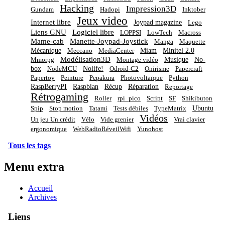
Hacking
Impression3D
Gundam
Hadopi
Inktober
Jeux video
Internet libre
Joypad magazine
Lego
Liens GNU
Logiciel libre
LOPPSI
LowTech
Macross
Mame-cab
Manette-Joypad-Joystick
Manga
Maquette
Mécanique
Miam
Minitel 2.0
Meccano
MediaCenter
Modélisation3D
Musique
No-
Mmorpg
Montage vidéo
box
Nolife!
NodeMCU
Odroid-C2
Onirisme
Papercraft
Papertoy
Peinture
Pepakura
Photovoltaïque
Python
RaspBerryPI
Raspbian
Récup
Réparation
Reportage
Rétrogaming
Roller
rpi_pico
Script
SF
Shikibuton
Ubuntu
Spip
Stop motion
Tatami
Tests débiles
TypeMatrix
Vidéos
Un jeu Un crédit
Vélo
Vide grenier
Vrai clavier
ergonomique
WebRadioRéveilWifi
Yunohost
Tous les tags
Menu extra
Accueil
Archives
Liens