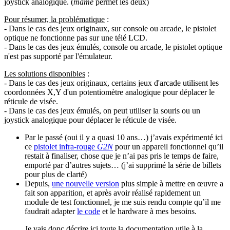
joystick analogique. (
mame
permet les deux)
Pour résumer, la problématique
:
- Dans le cas des jeux originaux, sur console ou arcade, le pistolet
optique ne fonctionne pas sur une télé LCD.
- Dans le cas des jeux émulés, console ou arcade, le pistolet optique
n'est pas supporté par l'émulateur.
Les solutions disponibles
:
- Dans le cas des jeux originaux, certains jeux d'arcade utilisent les
coordonnées X,Y d'un potentiomètre analogique pour déplacer le
réticule de visée.
- Dans le cas des jeux émulés, on peut utiliser la souris ou un
joystick analogique pour déplacer le réticule de visée.
Par le passé (oui il y a quasi 10 ans…) j’avais expérimenté ici
ce
pistolet infra-rouge
G2N
pour un appareil fonctionnel qu’il
restait à finaliser, chose que je n’ai pas pris le temps de faire,
emporté par d’autres sujets… (j’ai supprimé la série de billets
pour plus de clarté)
Depuis,
une nouvelle version
plus simple à mettre en œuvre a
fait son apparition, et après avoir réalisé rapidement un
module de test fonctionnel, je me suis rendu compte qu’il me
faudrait adapter
le code
et le hardware à mes besoins.
Je vais donc décrire ici toute la documentation utile à la