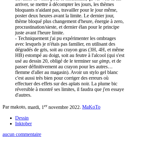
arriver, se mettre à décompter les jours, les thèmes
bloquants n'aidant pas, travailler pour le jour même,
poster deux heures avant la limite. Le dernier jour,
thème bloqué plus changement d'heure, énergie à zero,
procrastination/sieste, et dernier élan pour le principe
juste avant l'heure limite.
- Techniquement j'ai pu expérimenter les ombrages
avec lesquels je n'étais pas familier, en utilisant des
dégradés de gris, soit au crayon gras (3H, 4H, et même
HB) estompé au doigt, soit au feutre à l'alcool (qui s'est
usé au dessin 20, obligé de le terminer sur
gimp
, et de
passer définitivement au crayon pour les autres…
flemme d'aller au magasin). Avoir un stylo gel blanc
c'est aussi très bien pour corriger des erreurs où
effectuer des effets sur des aplats noir. La plume bic
réversible à montré ses limites, il faudra que j'en essaye
d'autres.
er
Par makoto,
mardi, 1
novembre 2022
.
MaKoTo
Dessin
Inktober
aucun commentaire