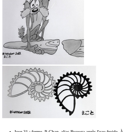
Jour 31 : ferme, P-Chan, alias Ryouga après l'eau froide. À