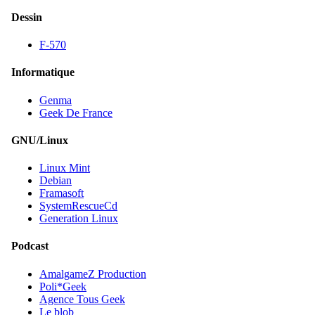
Dessin
F-570
Informatique
Genma
Geek De France
GNU/Linux
Linux Mint
Debian
Framasoft
SystemRescueCd
Generation Linux
Podcast
AmalgameZ Production
Poli*Geek
Agence Tous Geek
Le blob