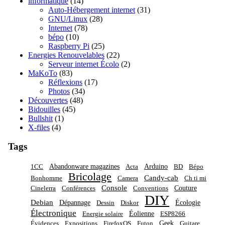
informatique
(14)
Auto-Hébergement internet
(31)
GNU/Linux
(28)
Internet
(78)
bépo
(10)
Raspberry Pi
(25)
Energies Renouvelables
(22)
Serveur internet Écolo
(2)
MaKoTo
(83)
Réflexions
(17)
Photos
(34)
Découvertes
(48)
Bidouilles
(45)
Bullshit
(1)
X-files
(4)
Tags
Abandonware magazines
Arduino
1CC
Acta
BD
Bépo
Bricolage
Candy-cab
Bonhomme
Camera
Ch ti mi
Console
Couture
Cinelerra
Conférences
Conventions
DIY
Debian
Dépannage
Écologie
Dessin
Diskor
Électronique
Éolienne
Energie solaire
ESP8266
Geek
Évidences
Expositions
FirefoxOS
Futon
Guitare