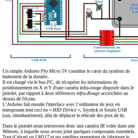
Un simple
Arduino Pro Micro 5V
constitue le cœur du système de
traitement de la donnée.
Il est chargé via le bus
I²C
, de récupérer les informations de
positionnement en X et Y d'une caméra infra-rouge disposée dans le
pistolet, par rapport à deux références
infra-Rouge
accrochées au
dessus de l'écran.
L’
Arduino
fait ensuite l'interface avec l’ordinateur de jeux en
transposant tout ceci en «
HID Device
», Joystick et Souris
USB
(oui, simultanément), afin de déplacer le réticule des jeux de tir.
Dans le pistolet nous retrouvons donc une caméra
IR
volée dans une
Wiimote
, à laquelle nous avons joint quelques composants essentiels.
Tout d’abord un
LM317
et ses satellites permettant de fabriquer le