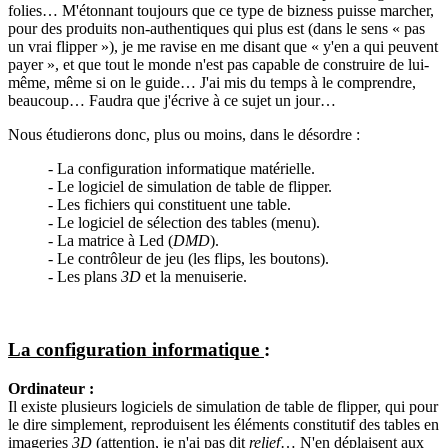
folies… M'étonnant toujours que ce type de bizness puisse marcher,
pour des produits non-authentiques qui plus est (dans le sens « pas
un vrai flipper »), je me ravise en me disant que « y'en a qui peuvent
payer », et que tout le monde n'est pas capable de construire de lui-
même, même si on le guide… J'ai mis du temps à le comprendre,
beaucoup… Faudra que j'écrive à ce sujet un jour…
Nous étudierons donc, plus ou moins, dans le désordre :
- La configuration informatique matérielle.
- Le logiciel de simulation de table de flipper.
- Les fichiers qui constituent une table.
- Le logiciel de sélection des tables (menu).
- La matrice à Led (
DMD
).
- Le contrôleur de jeu (les flips, les boutons).
- Les plans
3D
et la menuiserie.
La configuration informatique
:
Ordinateur :
Il existe plusieurs logiciels de simulation de table de flipper, qui pour
le dire simplement, reproduisent les éléments constitutif des tables en
imageries
3D
(attention, je n'ai pas dit
relief
… N'en déplaisent aux