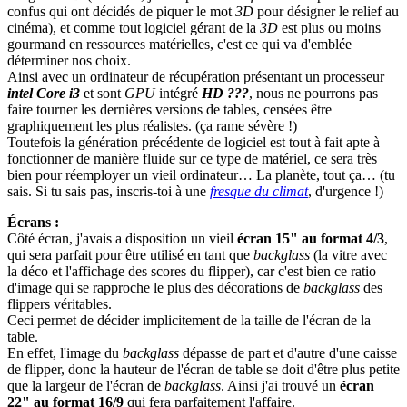
confus qui ont décidés de piquer le mot
3D
pour désigner le relief au
cinéma), et comme tout logiciel gérant de la
3D
est plus ou moins
gourmand en ressources matérielles, c'est ce qui va d'emblée
déterminer nos choix.
Ainsi avec un ordinateur de récupération présentant un processeur
intel Core i3
et sont
GPU
intégré
HD
???
, nous ne pourrons pas
faire tourner les dernières versions de tables, censées être
graphiquement les plus réalistes. (ça rame sévère !)
Toutefois la génération précédente de logiciel est tout à fait apte à
fonctionner de manière fluide sur ce type de matériel, ce sera très
bien pour réemployer un vieil ordinateur… La planète, tout ça… (tu
sais. Si tu sais pas, inscris-toi à une
fresque du climat
, d'urgence !)
Écrans :
Côté écran, j'avais a disposition un vieil
écran 15" au format 4/3
,
qui sera parfait pour être utilisé en tant que
backglass
(la vitre avec
la déco et l'affichage des scores du flipper), car c'est bien ce ratio
d'image qui se rapproche le plus des décorations de
backglass
des
flippers véritables.
Ceci permet de décider implicitement de la taille de l'écran de la
table.
En effet, l'image du
backglass
dépasse de part et d'autre d'une caisse
de flipper, donc la hauteur de l'écran de table se doit d'être plus petite
que la largeur de l'écran de
backglass
. Ainsi j'ai trouvé un
écran
22" au format 16/9
qui fera parfaitement l'affaire.