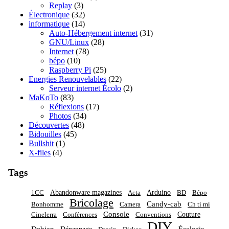
Replay
(3)
Électronique
(32)
informatique
(14)
Auto-Hébergement internet
(31)
GNU/Linux
(28)
Internet
(78)
bépo
(10)
Raspberry Pi
(25)
Energies Renouvelables
(22)
Serveur internet Écolo
(2)
MaKoTo
(83)
Réflexions
(17)
Photos
(34)
Découvertes
(48)
Bidouilles
(45)
Bullshit
(1)
X-files
(4)
Tags
Abandonware magazines
Arduino
1CC
Acta
BD
Bépo
Bricolage
Candy-cab
Bonhomme
Camera
Ch ti mi
Console
Couture
Cinelerra
Conférences
Conventions
DIY
Debian