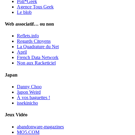
Poli*Geek
Agence Tous Geek
Le blob
Web associatif… ou non
Reflets.info
Regards Citoyens
La Quadrature du Net
April
French Data Network
Non aux Racketiciel
Japan
Danny Choo
Japon Weird
À vos baguettes !
issekinicho
Jeux Vidéo
abandonware-magazines
MO5.COM