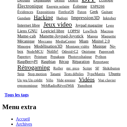
Dépannage
Écologie
Dessin
Diskor
Électronique
Éolienne
Energie solaire
ESP8266
Geek
Évidences
Expositions
FirefoxOS
Futon
Guitare
Hacking
Impression3D
Gundam
Hadopi
Inktober
Jeux video
Internet libre
Joypad magazine
Lego
Liens GNU
Logiciel libre
LOPPSI
LowTech
Macross
Mame-cab
Manette-Joypad-Joystick
Manga
Maquette
Mécanique
Miam
Minitel 2.0
Meccano
MediaCenter
Modélisation3D
Musique
No-
Mmorpg
Montage vidéo
box
Nolife!
NodeMCU
Odroid-C2
Onirisme
Papercraft
Papertoy
Peinture
Pepakura
Photovoltaïque
Python
RaspBerryPI
Raspbian
Récup
Réparation
Reportage
Rétrogaming
Roller
rpi_pico
Script
SF
Shikibuton
Ubuntu
Spip
Stop motion
Tatami
Tests débiles
TypeMatrix
Vidéos
Un jeu Un crédit
Vélo
Vide grenier
Vrai clavier
ergonomique
WebRadioRéveilWifi
Yunohost
Tous les tags
Menu extra
Accueil
Archives