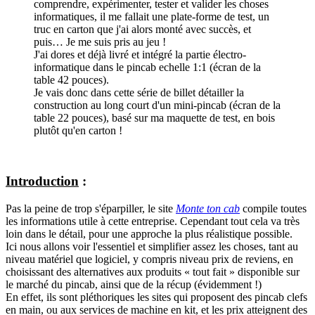
comprendre, expérimenter, tester et valider les choses
informatiques, il me fallait une plate-forme de test, un
truc en carton que j'ai alors monté avec succès, et
puis… Je me suis pris au jeu !
J'ai dores et déjà livré et intégré la partie électro-
informatique dans le pincab echelle 1:1 (écran de la
table 42 pouces).
Je vais donc dans cette série de billet détailler la
construction au long court d'un mini-pincab (écran de la
table 22 pouces), basé sur ma maquette de test, en bois
plutôt qu'en carton !
Introduction
:
Pas la peine de trop s'éparpiller, le site
Monte ton cab
compile toutes
les informations utile à cette entreprise. Cependant tout cela va très
loin dans le détail, pour une approche la plus réalistique possible.
Ici nous allons voir l'essentiel et simplifier assez les choses, tant au
niveau matériel que logiciel, y compris niveau prix de reviens, en
choisissant des alternatives aux produits « tout fait » disponible sur
le marché du pincab, ainsi que de la récup (évidemment !)
En effet, ils sont pléthoriques les sites qui proposent des pincab clefs
en main, ou aux services de machine en kit, et les prix atteignent des