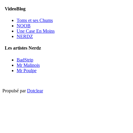
VideoBlog
Toms et ses Chums
NOOB
Une Case En Moins
NERDZ
Les artistes Nerdz
BadStrip
Mr Malinois
Mr Poulpe
Propulsé par
Dotclear