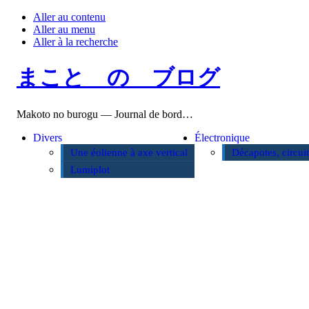
Aller au contenu
Aller au menu
Aller à la recherche
まこと の ブログ
Makoto no burogu — Journal de bord…
Divers
Électronique
Une éolienne à axe vertical
Décapotes, circui
Lumiplot