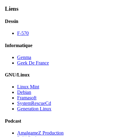
Liens
Dessin
F-570
Informatique
Genma
Geek De France
GNU/Linux
Linux Mint
Debian
Framasoft
SystemRescueCd
Generation Linux
Podcast
AmalgameZ Production