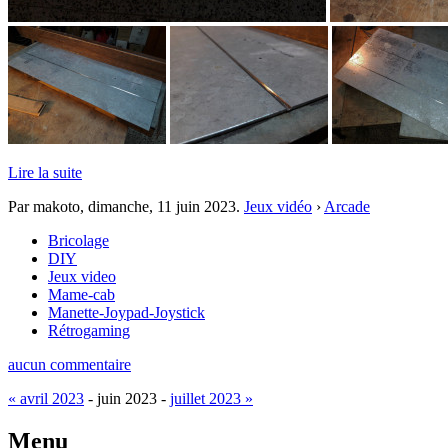
Lire la suite
Par makoto,
dimanche, 11 juin 2023
.
Jeux vidéo
›
Arcade
Bricolage
DIY
Jeux video
Mame-cab
Manette-Joypad-Joystick
Rétrogaming
aucun commentaire
« avril 2023
- juin 2023 -
juillet 2023 »
Menu