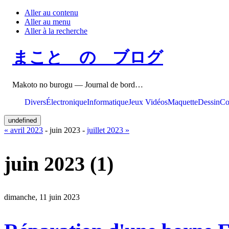
Aller au contenu
Aller au menu
Aller à la recherche
まこと の ブログ
Makoto no burogu — Journal de bord…
Divers
Électronique
Informatique
Jeux Vidéos
Maquette
Dessin
Co
undefined
« avril 2023
- juin 2023 -
juillet 2023 »
juin 2023
(1)
dimanche, 11 juin 2023