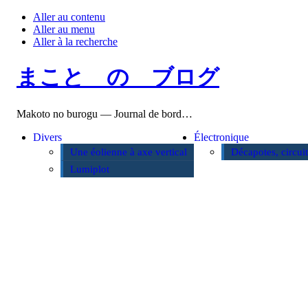
Aller au contenu
Aller au menu
Aller à la recherche
まこと の ブログ
Makoto no burogu — Journal de bord…
Divers
Électronique
Une éolienne à axe vertical
Décapotes, circui
Lumiplot