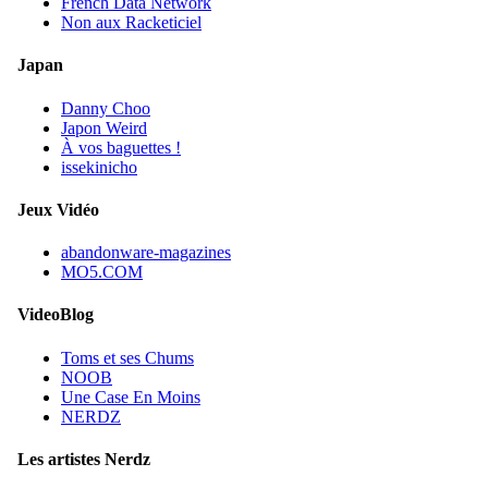
French Data Network
Non aux Racketiciel
Japan
Danny Choo
Japon Weird
À vos baguettes !
issekinicho
Jeux Vidéo
abandonware-magazines
MO5.COM
VideoBlog
Toms et ses Chums
NOOB
Une Case En Moins
NERDZ
Les artistes Nerdz