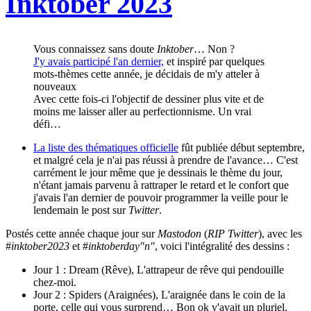
Inktober 2023
Vous connaissez sans doute
Inktober
… Non ?
J'y avais participé l'an dernier,
et inspiré par quelques
mots-thèmes cette année, je décidais de m'y atteler à
nouveaux
Avec cette fois-ci l'objectif de dessiner plus vite et de
moins me laisser aller au perfectionnisme. Un vrai
défi…
La liste des thématiques officielle
fût publiée début septembre,
et malgré cela je n'ai pas réussi à prendre de l'avance… C'est
carrément le jour même que je dessinais le thème du jour,
n'étant jamais parvenu à rattraper le retard et le confort que
j'avais l'an dernier de pouvoir programmer la veille pour le
lendemain le post sur
Twitter
.
Postés cette année chaque jour sur
Mastodon
(
RIP Twitter
), avec les
#
inktober2023
et #
inktoberday"n"
, voici l'intégralité des dessins :
Jour 1 : Dream (Rêve), L'attrapeur de rêve qui pendouille
chez-moi.
Jour 2 : Spiders (Araignées), L'araignée dans le coin de la
porte, celle qui vous surprend… Bon ok y'avait un pluriel,