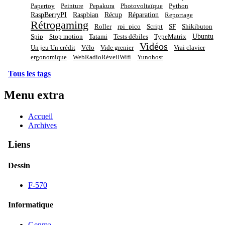
Papertoy
Peinture
Pepakura
Photovoltaïque
Python
RaspBerryPI
Raspbian
Récup
Réparation
Reportage
Rétrogaming
Roller
rpi_pico
Script
SF
Shikibuton
Ubuntu
Spip
Stop motion
Tatami
Tests débiles
TypeMatrix
Vidéos
Un jeu Un crédit
Vélo
Vide grenier
Vrai clavier
ergonomique
WebRadioRéveilWifi
Yunohost
Tous les tags
Menu extra
Accueil
Archives
Liens
Dessin
F-570
Informatique
Genma