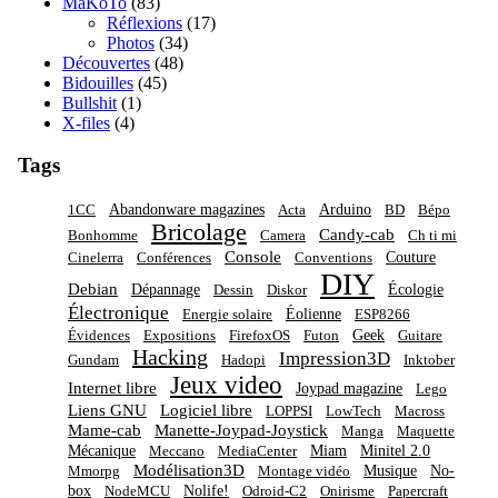
MaKoTo
(83)
Réflexions
(17)
Photos
(34)
Découvertes
(48)
Bidouilles
(45)
Bullshit
(1)
X-files
(4)
Tags
Abandonware magazines
Arduino
1CC
Acta
BD
Bépo
Bricolage
Candy-cab
Bonhomme
Camera
Ch ti mi
Console
Couture
Cinelerra
Conférences
Conventions
DIY
Debian
Dépannage
Écologie
Dessin
Diskor
Électronique
Éolienne
Energie solaire
ESP8266
Geek
Évidences
Expositions
FirefoxOS
Futon
Guitare
Hacking
Impression3D
Gundam
Hadopi
Inktober
Jeux video
Internet libre
Joypad magazine
Lego
Liens GNU
Logiciel libre
LOPPSI
LowTech
Macross
Mame-cab
Manette-Joypad-Joystick
Manga
Maquette
Mécanique
Miam
Minitel 2.0
Meccano
MediaCenter
Modélisation3D
Musique
No-
Mmorpg
Montage vidéo
box
Nolife!
NodeMCU
Odroid-C2
Onirisme
Papercraft