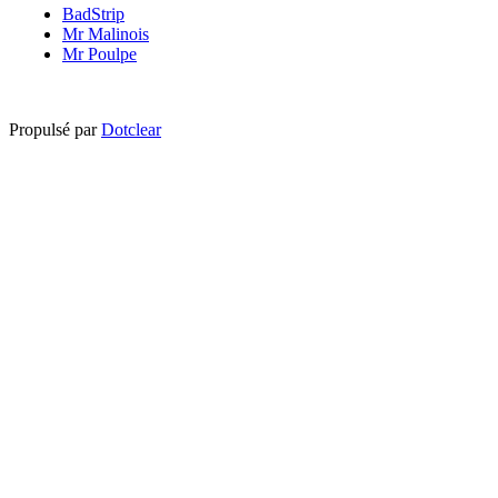
BadStrip
Mr Malinois
Mr Poulpe
Propulsé par
Dotclear