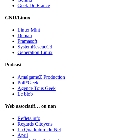
Geek De France
GNU/Linux
Linux Mint
Debian
Framasoft
SystemRescueCd
Generation Linux
Podcast
AmalgameZ Production
Poli*Geek
Agence Tous Geek
Le blob
Web associatif… ou non
Reflets.info
Regards Citoyens
La Quadrature du Net
April