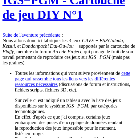
IGS−PGM - Cartouche
de jeu DIY N°1
Suite de l'aventure précédente
:
Nous allons donc ici fabriquer les 3 jeux
CAVE
−
ESPGaluda
,
Ketsui
, et
Dondonpachi Dai-Ou-Jou
− supportés par la cartouche de
Fluffy
, membre du forum
Arcade Project
, qui partage le fruit de son
travail permettant de reproduire ces jeux sur
IGS−PGM
(mais pas
les graines).
Toutes les informations qui vont suivre proviennent de
cette
page qui rassemble tous les liens vers les différentes
ressources nécessaires
(discussions de forum et instructions,
fichiers scripts, fichiers 3D, etc).
Sur celle-ci est indiqué un tableau avec la liste des jeux
disponibles sur le système
IGS−PGM
, par catégories
technologiques.
En effet, d'après ce que j'ai compris, certains jeux
embarquent des puces d'encryptage de données rendant
la reproduction des jeux impossible pour le moment,
listés en rouge.