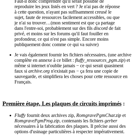
Faut-il donc comprendre qu'il serait possible de
reproduire les jeux listés en vert ? Je n'ai pas de réponse
à cette question, n'ayant pas suffisamment creusé le
sujet, faute de ressources facilement accessibles, ou que
je n'ai su trouver…(mon sentiment est que ça partage
dans l'entre-soi, probablement sur des fils
discord
de fait
privé, et moins sur les forums qu'il faut fouiller en
profondeur, ce qui n'est pas simple. Encore moins
publiquement donc comme ce qui va suivre)
Je vais également fournir les fichiers nécessaires, (une archive
complète en annexe à ce billet :
fluffy_ressources_pgm.zip
) et
même si internet n'oublie jamais − ce qui serait quasiment
faux si
archive.org
n'existait pas − ça fera une copie de
sauvegarde, et simplifiera les choses pour cette ressource en
Français.
Première étape, Les plaques de circuits imprimés
:
Fluffy
fournit deux archives zip,
RomgravePgmChar.zip
et
RomgravePgmProg.zip
, contenants les fichiers
gerber
nécessaires à la fabrication des plaques. Il précise aussi des
options d'usinage particulières à respecter impérativement.