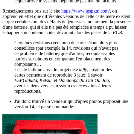
lequel arrive le système dépend de pas mal de facteurs…
Renseignements pris sur le site
https://www.igspgm.com/
, on
apprend en effet que différentes versions de cette carte mère existent
et que certaines ont des défauts de jeunesses, notamment la présence
d'une batterie, qui si elle n'a pas été remplacée à temps a pu laisser
échapper son contenu acide, dévorant alors les pistes de la
PCB
.
Certaines révisions (versions) de cartes étant alors plus
conseillées (par exemple la 14, révisions qui n'avait pas
ce problème de batterie) que d'autres, reconnaissables
parfois sur photos en comparant l'emplacement des
composants…
Le site indique aussi le projet de
Fluffy
, créateur des
cartes permettant de reproduire 3 jeux, à savoir
ESPGaluda
,
Ketsui
, et
Dondonpachi-Dai-Ou-Jou
,
avec les liens vers les ressources nécessaires à leurs
reproductions.
J'ai donc trouvé un vendeur qui d'après photos proposait une
version 14, et passé commande :