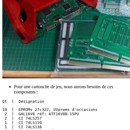
Pour une cartouche de jeu, nous aurons besoins de ces
composants :
Qt  |  Désignation
10  |  EPROMs 27c322, UVproms d'occasions

 2  |  GAL16V8 réf: ATF16V8B-15PU

 2  |  CI 74LS257

 1  |  CI 74LS139

 1  |  CI 74LS138
