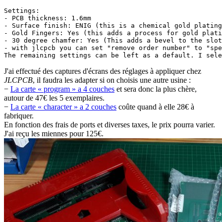
Settings:

- PCB thickness: 1.6mm 

- Surface finish: ENIG (this is a chemical gold plating
- Gold Fingers: Yes (this adds a process for gold plati
- 30 degree chamfer: Yes (This adds a bevel to the slot
- with jlcpcb you can set "remove order number" to "spe
J'ai effectué des captures d'écrans des réglages à appliquer chez
JLCPCB
, il faudra les adapter si on choisis une autre usine :
−
La carte « program » a 4 couches
et sera donc la plus chère,
autour de 47€ les 5 exemplaires.
−
La carte « character » a 2 couches
coûte quand à elle 28€ à
fabriquer.
En fonction des frais de ports et diverses taxes, le prix pourra varier.
J'ai reçu les miennes pour 125€.