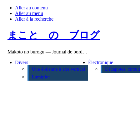
Aller au contenu
Aller au menu
Aller à la recherche
まこと の ブログ
Makoto no burogu — Journal de bord…
Divers
Électronique
Une éolienne à axe vertical
Décapotes, circui
Lumiplot