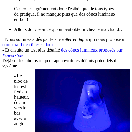
Ces roues agrémentent donc l'esthétique de tous types
de pratique, il ne manque plus que des cônes lumineux
en fait !
Allons donc voir ce qu'on peut obtenir chez le marchand…
- Nous sommes aidés par le site
roller en ligne
qui nous propose un
comparatif de cônes slalom
.
- Et ensuite un test plus détaillé
des cônes lumineux proposés par
Powerslide
.
Déjà sur les photos on peut apercevoir les défauts potentiels du
système.
- Le
bloc de
led est
fixé en
hauteur,
éclaire
vers le
bas,
avec un
angle