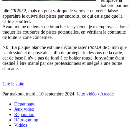
remplacé la
batterie par une
pile
CR2032
, mais on peut voir que le vernis − en vert − laisse
apparaître le cuivre des pistes par endroits, ce qui est signe que la
carte a souffert.
Avant même de tenter de brancher le système, je m'employais alors à
traquer les coupures de pistes potentielles, en vérifiant la continuité
de toute la zone concernée.
Nb : La plaque blanche est une découpe laser
PMMA
de 5 mm que
j'ai dessiné et disposé ainsi afin de protéger le dessous de la carte,
car de base il n'y a pas de fond à ce boîtier rouge, le système étant
destiné à être manié par des professionnels et intégré a une borne
d'arcade.
Lire la suite
Par makoto,
mardi, 10 septembre 2024
.
Jeux vidéo
›
Arcade
Dépannage
Jeux video
Réparation
Rétrogaming
Vidéos