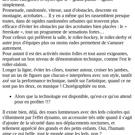
simplement.
Promenade, randonnée, vitesse, saut d'obstacles, descente en
montagne, acrobaties… Il y en a même qui les rassemblent presque
toutes, dans de rapides randonnées urbaines qui trouvent plus
efficace d'éviter les obstacles par des acrobaties bien placées : le «
freeskate », tout un programme de sensations fortes…
Pour celleux qui préfèrent la salle, le roller-hockey, le roller-derby et
autre jeux d'équipes plus ou moins rudes permettent de s'amuser
autrement.
Pour autant il est des activités moins folles et tout aussi exigeantes,
requérant un bon niveau de démonstration technique, comme l'est le
roller-slalom.
Longer la ligne, éviter les cônes, tourner autour, croiser les jambes,
tout un tas de figures que chacun·e interprétera avec son style, tantôt
axé sur la performance technique, tantôt sur l'artistique, quand ce ne
sont pas les deux, en musique ! Chorégraphiée ou non.
Alors que la technologie est disponible, qu'est-ce qu'on attend
pour en profiter !!?
Il existe bien, déjà, des roues lumineuses avec des leds colorées qui
s'illuminent par l'effet dynamo, un accessoire très utile quand il s'agit
d'ajouter de la sécurité dans nos déplacements nocturnes, et
tellement apprécié des grands et des petits enfants. Oui, l'humain
aime ce qui brille, tout le monde aime les leds, non ?