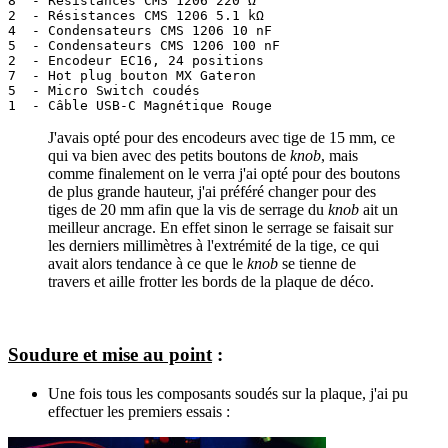
8  - Résistances CMS 1206 220 Ω

2  - Résistances CMS 1206 5.1 kΩ

4  - Condensateurs CMS 1206 10 nF

5  - Condensateurs CMS 1206 100 nF

2  - Encodeur EC16, 24 positions

7  - Hot plug bouton MX Gateron

5  - Micro Switch coudés

J'avais opté pour des encodeurs avec tige de 15 mm, ce
qui va bien avec des petits boutons de
knob
, mais
comme finalement on le verra j'ai opté pour des boutons
de plus grande hauteur, j'ai préféré changer pour des
tiges de 20 mm afin que la vis de serrage du
knob
ait un
meilleur ancrage. En effet sinon le serrage se faisait sur
les derniers millimètres à l'extrémité de la tige, ce qui
avait alors tendance à ce que le
knob
se tienne de
travers et aille frotter les bords de la plaque de déco.
Soudure et mise au point
:
Une fois tous les composants soudés sur la plaque, j'ai pu
effectuer les premiers essais :