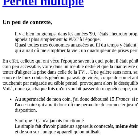
Péritel multiple
Un peu de contexte,
Il y a bien longtemps, dans les années '90, j'étais l'heureux pro
appelait plus simplement
la NEC
à l'époque.
Quasi toutes mes économies amassées au fil du temps y étaient p
qui aurait dû me simplifier la vie : un quadrupleur de prises périt
En effet, celleux qui ont vécu l'époque savent à quel point il était pén
coin peu accessible, voire dans un meuble dédié et que la manœuvre consi
tenter d'aligner la prise dans celle de la
TV
… Une galère sans nom, sans
source de faux contacts générant parasitage vidéo, coupe de son et autr
toucherait par mégarde au câble péritel, provoquant alors le déséquilib
Voilà, donc ça, chaque fois qu'on voulait passer du magnétoscope, ou
Au supermaché de mon coin, j'ai donc déboursé 15
Francs
, si
l'accessoire qui aurait donc dû me permettre de connecter jusqu'
disposition.
Sauf que ! Ça n'a jamais fonctionné.
Le simple fait d'avoir plusieurs appareils connectés,
même étein
et de son sur l'unique appareil qu'on utilisait.