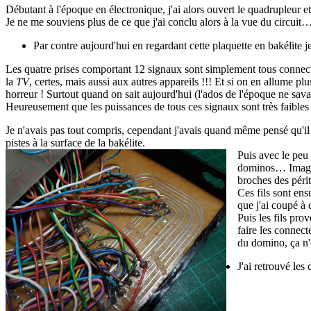
Débutant à l'époque en électronique, j'ai alors ouvert le quadrupleur 
Je ne me souviens plus de ce que j'ai conclu alors à la vue du circuit
Par contre aujourd'hui en regardant cette plaquette en bakélite j
Les quatre prises comportant 12 signaux sont simplement tous connect
la
TV
, certes, mais aussi aux autres appareils !!! Et si on en allume pl
horreur ! Surtout quand on sait aujourd'hui (l'ados de l'époque ne sava
Heureusement que les puissances de tous ces signaux sont très faibles e
Je n'avais pas tout compris, cependant j'avais quand même pensé qu'il fau
pistes à la surface de la bakélite.
Puis avec le peu 
dominos… Imaginez
broches des périt
Ces fils sont ens
que j'ai coupé à
Puis les fils pro
faire les connect
du domino, ça n'
J'ai retrouvé les