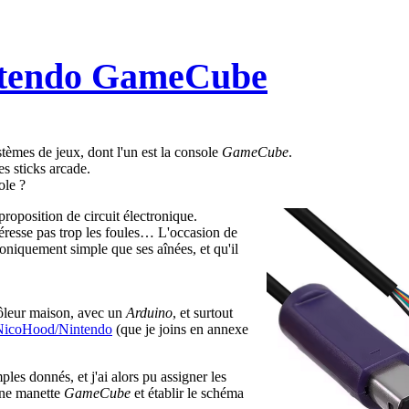
intendo GameCube
tèmes de jeux, dont l'un est la console
GameCube
.
es sticks arcade.
ole ?
proposition de circuit électronique.
téresse pas trop les foules… L'occasion de
roniquement simple que ses aînées, et qu'il
rôleur maison, avec un
Arduino
, et surtout
/NicoHood/Nintendo
(que je joins en annexe
les donnés, et j'ai alors pu assigner les
ne manette
GameCube
et établir le schéma