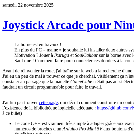
samedi, 22 novembre 2025
Joystick Arcade pour N
La borne est en travaux !
En plus du PC « mame » je souhaite lui installer deux autres sys
Motivation ? Jouer à
Ikaruga
et
SoulCalibur
sur la borne avec l
Sauf que ! Comment faire pour connecter ces derniers à la cons
Avant de réinventer la roue, j'ai traîné sur le web à la recherche d'une 
J'ai eu un peu de mal à trouver ce que je cherchai, visiblement ça n'in
constater au passage que la manette
GameCube
n'était pas aussi élect
faudrait un circuit programmable pour faire le travail.
J'ai fini par trouver
cette page
, qui décrit comment construire un cont
l’existence de la bibliothèque logicielle adéquate :
https://github.com
à ce billet)
Le code
C++
est vraiment très simple à adapter grâce aux exemp
numéros de broches d'un
Arduino Pro Mini 5V
aux boutons d'u