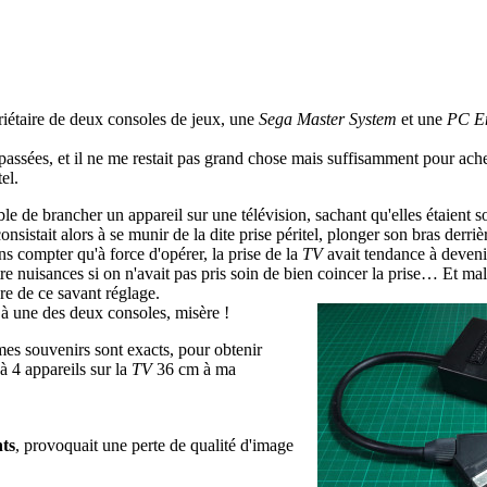
priétaire de deux consoles de jeux, une
Sega Master System
et une
PC E
assées, et il ne me restait pas grand chose mais suffisamment pour ache
el.
ible de brancher un appareil sur une télévision, sachant qu'elles étaient
stait alors à se munir de la dite prise péritel, plonger son bras derrière
 compter qu'à force d'opérer, la prise de la
TV
avait tendance à devenir
e nuisances si on n'avait pas pris soin de bien coincer la prise… Et mal
re de ce savant réglage.
 à une des deux consoles, misère !
 mes souvenirs sont exacts, pour obtenir
à 4 appareils sur la
TV
36 cm à ma
ts
, provoquait une perte de qualité d'image