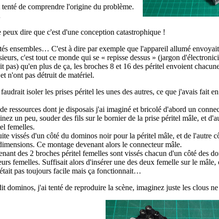
et tenté de comprendre l'origine du problème.
…
e peux dire que c'est d'une conception catastrophique !
és ensembles… C'est à dire par exemple que l'appareil allumé envoyait
usieurs, c'est tout ce monde qui se « repisse dessus » (jargon d'électroni
it pas) qu'en plus de ça, les broches 8 et 16 des péritel envoient chacune
t n'ont pas détruit de matériel.
drait isoler les prises péritel les unes des autres, ce que j'avais fait en
de ressources dont je disposais j'ai imaginé et bricolé d'abord un connec
 un peu, souder des fils sur le bornier de la prise péritel mâle, et d'aut
el femelles.
uite vissés d'un côté du dominos noir pour la péritel mâle, et de l'autre cô
 dimensions. Ce montage devenant alors le connecteur mâle.
venant des 2 broches péritel femelles sont vissés chacun d'un côté des d
eurs femelles. Suffisait alors d'insérer une des deux femelle sur le mâle,
était pas toujours facile mais ça fonctionnait…
 dit dominos, j'ai tenté de reproduire la scène, imaginez juste les clous 