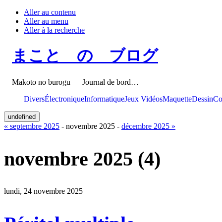
Aller au contenu
Aller au menu
Aller à la recherche
まこと の ブログ
Makoto no burogu — Journal de bord…
Divers
Électronique
Informatique
Jeux Vidéos
Maquette
Dessin
Co
undefined
« septembre 2025
- novembre 2025 -
décembre 2025 »
novembre 2025
(4)
lundi, 24 novembre 2025