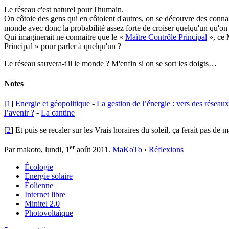
Le réseau c'est naturel pour l'humain.
On côtoie des gens qui en côtoient d'autres, on se découvre des conna
monde avec donc la probabilité assez forte de croiser quelqu'un qu'
Qui imaginerait ne connaitre que le «
Maître Contrôle Principal
», ce 
Principal » pour parler à quelqu'un ?
Le réseau sauvera-t'il le monde ? M'enfin si on se sort les doigts…
Notes
[
1
]
Energie et géopolitique
-
La gestion de l’énergie : vers des réseaux 
l’avenir ?
-
La cantine
[
2
] Et puis se recaler sur les Vrais horaires du soleil, ça ferait pas d
er
Par makoto,
lundi, 1
août 2011
.
MaKoTo
›
Réflexions
Écologie
Energie solaire
Éolienne
Internet libre
Minitel 2.0
Photovoltaïque