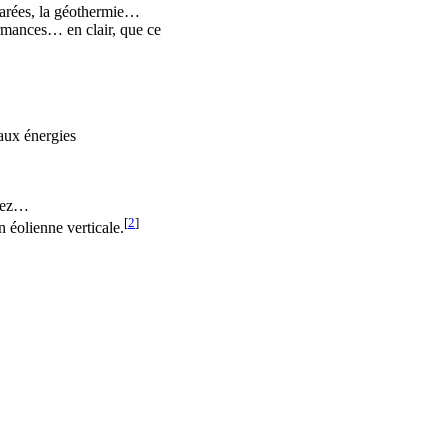
 marées, la géothermie…
ormances… en clair, que ce
 aux énergies
ssez…
[
2
]
n éolienne verticale.