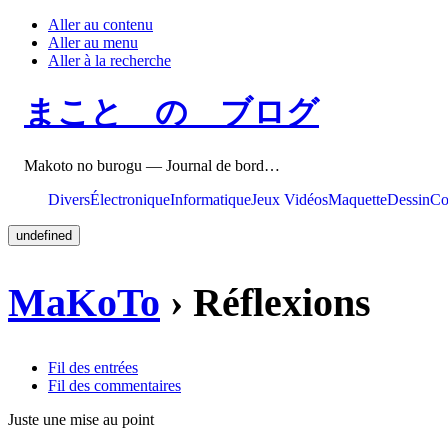
Aller au contenu
Aller au menu
Aller à la recherche
まこと の ブログ
Makoto no burogu — Journal de bord…
Divers
Électronique
Informatique
Jeux Vidéos
Maquette
Dessin
Co
undefined
MaKoTo
› Réflexions
Fil des entrées
Fil des commentaires
Juste une mise au point