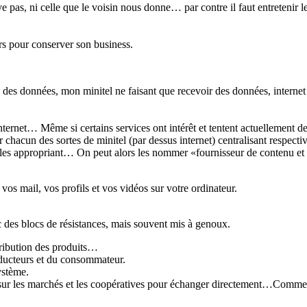
e pas, ni celle que le voisin nous donne… par contre il faut entretenir le
ers pour conserver son business.
n des données, mon minitel ne faisant que recevoir des données, internet
nternet… Même si certains services ont intérêt et tentent actuellement de 
 chacun des sortes de minitel (par dessus internet) centralisant respecti
e les appropriant… On peut alors les nommer «fournisseur de contenu e
vos mail, vos profils et vos vidéos sur votre ordinateur.
 des blocs de résistances, mais souvent mis à genoux.
tribution des produits…
oducteurs et du consommateur.
ystème.
t sur les marchés et les coopératives pour échanger directement…Comme