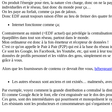
On produit l'énergie pour rien, la nature s'en charge, donc on ne la pay
individuelles et le réseau, faut donc du monde pour ça…
On les paye au forfait, comme ça pas de jaloux.
Donc EDF aurait toujours raison d'être au lieu de freiner des quatre f
Internet fonctionne comme ça;
Contrairement au minitel (=EDF actuel) qui privilégie la centralisatio
éparpillées dans tout son réseau, partout dans le monde.
Mon ordinateur est donc à la fois émetteur et récepteur de données !
C'est ce qu'on appelle le Pair à Pair (P2P) qui est à la base du réseau i
Ce sont les Google, les Facebook, les Youtube, etc, qui sont à leur tour
données de profils personnel et les vidéos des gens, simplement en s
grâce à vous.
Alors que les fournisseurs de contenu ce devrait être vous,
hébergeant
Les autres réseaux sont anciens et ont existés… malmenés, avec
Par exemple, voyez comment la grande distribution a centralisé la dis
Et comme Google &cie le font, elle s'est engraissée sur le dos des pr
Ces gens, sont des intermédiaires qui pourrissent et monopolisent le s
Les résistants sont les producteurs et consommateurs qui s'organisen