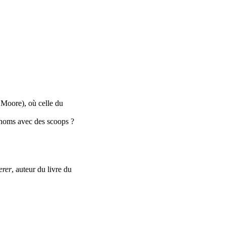
l Moore), où celle du
 noms avec des scoops ?
erer
, auteur du livre du