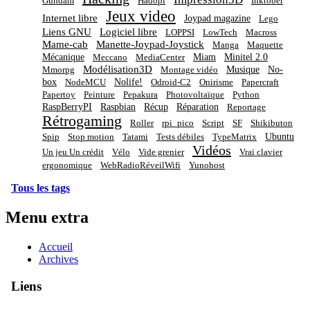
Gundam
Hadopi
Inktober
Jeux video
Internet libre
Joypad magazine
Lego
Liens GNU
Logiciel libre
LOPPSI
LowTech
Macross
Mame-cab
Manette-Joypad-Joystick
Manga
Maquette
Mécanique
Miam
Minitel 2.0
Meccano
MediaCenter
Modélisation3D
Musique
No-
Mmorpg
Montage vidéo
box
Nolife!
NodeMCU
Odroid-C2
Onirisme
Papercraft
Papertoy
Peinture
Pepakura
Photovoltaïque
Python
RaspBerryPI
Raspbian
Récup
Réparation
Reportage
Rétrogaming
Roller
rpi_pico
Script
SF
Shikibuton
Ubuntu
Spip
Stop motion
Tatami
Tests débiles
TypeMatrix
Vidéos
Un jeu Un crédit
Vélo
Vide grenier
Vrai clavier
ergonomique
WebRadioRéveilWifi
Yunohost
Tous les tags
Menu extra
Accueil
Archives
Liens