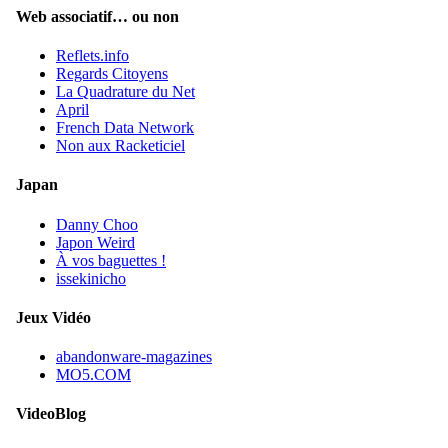
Web associatif… ou non
Reflets.info
Regards Citoyens
La Quadrature du Net
April
French Data Network
Non aux Racketiciel
Japan
Danny Choo
Japon Weird
À vos baguettes !
issekinicho
Jeux Vidéo
abandonware-magazines
MO5.COM
VideoBlog