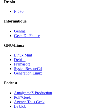
Dessin
F-570
Informatique
Genma
Geek De France
GNU/Linux
Linux Mint
Debian
Framasoft
SystemRescueCd
Generation Linux
Podcast
AmalgameZ Production
Poli*Geek
Agence Tous Geek
Le blob