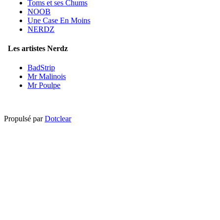
Toms et ses Chums
NOOB
Une Case En Moins
NERDZ
Les artistes Nerdz
BadStrip
Mr Malinois
Mr Poulpe
Propulsé par
Dotclear