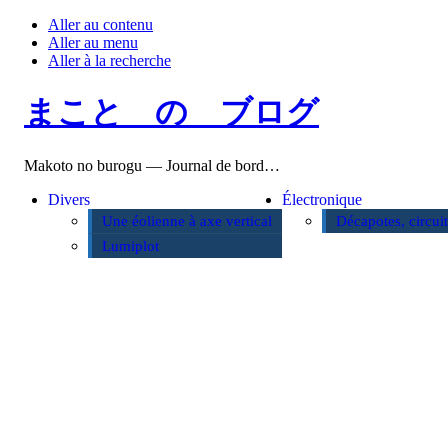
Aller au contenu
Aller au menu
Aller à la recherche
まこと の ブログ
Makoto no burogu — Journal de bord…
Divers
Électronique
Une éolienne à axe vertical
Décapotes, circui
Lumiplot