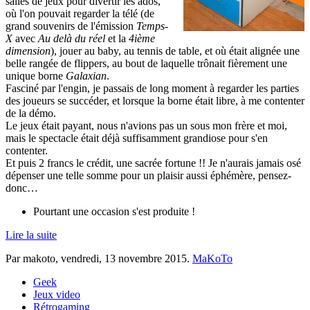
salles de jeux pour divertir les ados,
où l'on pouvait regarder la télé (de
grand souvenirs de l'émission
Temps-
X
avec
Au delà du réel
et la
4ième
dimension
), jouer au baby, au tennis de table, et où était alignée une
belle rangée de flippers, au bout de laquelle trônait fièrement une
unique borne
Galaxian
.
Fasciné par l'engin, je passais de long moment à regarder les parties
des joueurs se succéder, et lorsque la borne était libre, à me contenter
de la démo.
Le jeux était payant, nous n'avions pas un sous mon frère et moi,
mais le spectacle était déjà suffisamment grandiose pour s'en
contenter.
Et puis 2 francs le crédit, une sacrée fortune !! Je n'aurais jamais osé
dépenser une telle somme pour un plaisir aussi éphémère, pensez-
donc…
Pourtant une occasion s'est produite !
Lire la suite
Par makoto,
vendredi, 13 novembre 2015
.
MaKoTo
Geek
Jeux video
Rétrogaming