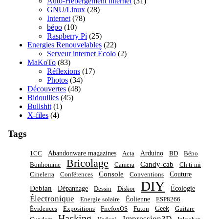
Auto-Hébergement internet
(31)
GNU/Linux
(28)
Internet
(78)
bépo
(10)
Raspberry Pi
(25)
Energies Renouvelables
(22)
Serveur internet Écolo
(2)
MaKoTo
(83)
Réflexions
(17)
Photos
(34)
Découvertes
(48)
Bidouilles
(45)
Bullshit
(1)
X-files
(4)
Tags
Abandonware magazines
Arduino
1CC
Acta
BD
Bépo
Bricolage
Candy-cab
Bonhomme
Camera
Ch ti mi
Console
Couture
Cinelerra
Conférences
Conventions
DIY
Debian
Dépannage
Écologie
Dessin
Diskor
Électronique
Éolienne
Energie solaire
ESP8266
Geek
Évidences
Expositions
FirefoxOS
Futon
Guitare
Hacking
Impression3D