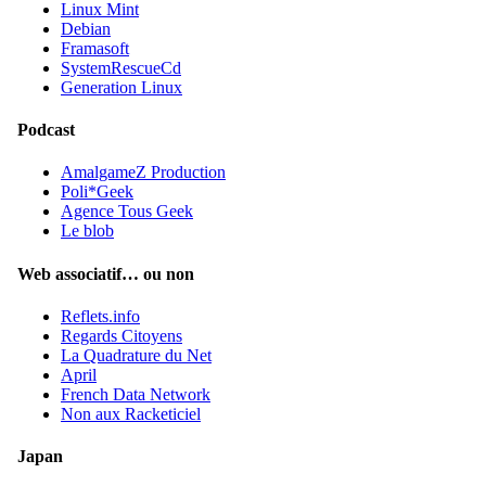
Linux Mint
Debian
Framasoft
SystemRescueCd
Generation Linux
Podcast
AmalgameZ Production
Poli*Geek
Agence Tous Geek
Le blob
Web associatif… ou non
Reflets.info
Regards Citoyens
La Quadrature du Net
April
French Data Network
Non aux Racketiciel
Japan