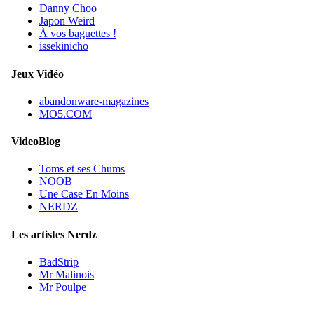
Danny Choo
Japon Weird
À vos baguettes !
issekinicho
Jeux Vidéo
abandonware-magazines
MO5.COM
VideoBlog
Toms et ses Chums
NOOB
Une Case En Moins
NERDZ
Les artistes Nerdz
BadStrip
Mr Malinois
Mr Poulpe