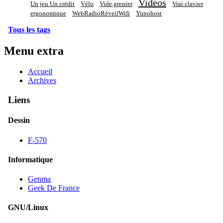
Vidéos
Un jeu Un crédit
Vélo
Vide grenier
Vrai clavier
ergonomique
WebRadioRéveilWifi
Yunohost
Tous les tags
Menu extra
Accueil
Archives
Liens
Dessin
F-570
Informatique
Genma
Geek De France
GNU/Linux