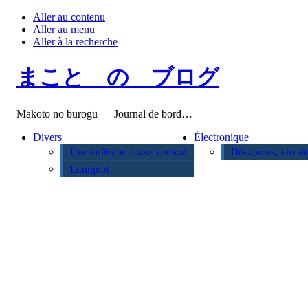
Aller au contenu
Aller au menu
Aller à la recherche
まこと の ブログ
Makoto no burogu — Journal de bord…
Divers
Électronique
Une éolienne à axe vertical
Décapotes, circui
Lumiplot