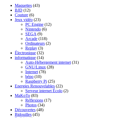
Maquettes
(43)
BJD
(12)
Couture
(6)
Jeux vidéo
(23)
PC Engine
(12)
Nintendo
(6)
SEGA
(9)
Arcade
(118)
Ordinateurs
(2)
Replay
(3)
Électronique
(32)
informatique
(14)
Auto-Hébergement internet
(31)
GNU/Linux
(28)
Internet
(78)
bépo
(10)
Raspberry Pi
(25)
Energies Renouvelables
(22)
Serveur internet Écolo
(2)
MaKoTo
(83)
Réflexions
(17)
Photos
(34)
Découvertes
(48)
Bidouilles
(45)