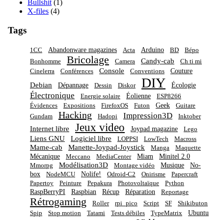
Bullshit
(1)
X-files
(4)
Tags
Abandonware magazines
Arduino
1CC
Acta
BD
Bépo
Bricolage
Candy-cab
Bonhomme
Camera
Ch ti mi
Console
Couture
Cinelerra
Conférences
Conventions
DIY
Debian
Dépannage
Écologie
Dessin
Diskor
Électronique
Éolienne
Energie solaire
ESP8266
Geek
Évidences
Expositions
FirefoxOS
Futon
Guitare
Hacking
Impression3D
Gundam
Hadopi
Inktober
Jeux video
Internet libre
Joypad magazine
Lego
Liens GNU
Logiciel libre
LOPPSI
LowTech
Macross
Mame-cab
Manette-Joypad-Joystick
Manga
Maquette
Mécanique
Miam
Minitel 2.0
Meccano
MediaCenter
Modélisation3D
Musique
No-
Mmorpg
Montage vidéo
box
Nolife!
NodeMCU
Odroid-C2
Onirisme
Papercraft
Papertoy
Peinture
Pepakura
Photovoltaïque
Python
RaspBerryPI
Raspbian
Récup
Réparation
Reportage
Rétrogaming
Roller
rpi_pico
Script
SF
Shikibuton
Ubuntu
Spip
Stop motion
Tatami
Tests débiles
TypeMatrix