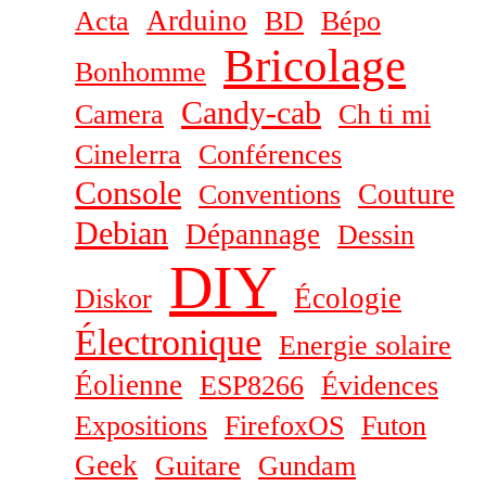
Arduino
Acta
BD
Bépo
Bricolage
Bonhomme
Candy-cab
Camera
Ch ti mi
Cinelerra
Conférences
Console
Couture
Conventions
Debian
Dépannage
Dessin
DIY
Écologie
Diskor
Électronique
Energie solaire
Éolienne
ESP8266
Évidences
Expositions
FirefoxOS
Futon
Geek
Guitare
Gundam