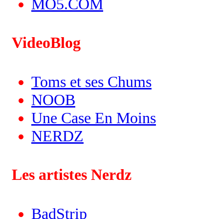
MO5.COM
VideoBlog
Toms et ses Chums
NOOB
Une Case En Moins
NERDZ
Les artistes Nerdz
BadStrip