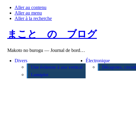
Aller au contenu
Aller au menu
Aller à la recherche
まこと の ブログ
Makoto no burogu — Journal de bord…
Divers
Électronique
Une éolienne à axe vertical
Décapotes, circui
Lumiplot