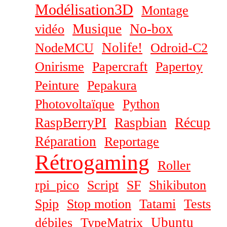
Modélisation3D
Montage
Musique
No-box
vidéo
Nolife!
NodeMCU
Odroid-C2
Onirisme
Papercraft
Papertoy
Peinture
Pepakura
Photovoltaïque
Python
RaspBerryPI
Raspbian
Récup
Réparation
Reportage
Rétrogaming
Roller
rpi_pico
Script
SF
Shikibuton
Spip
Stop motion
Tatami
Tests
Ubuntu
débiles
TypeMatrix