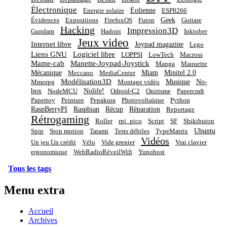
Électronique
Éolienne
Energie solaire
ESP8266
Geek
Évidences
Expositions
FirefoxOS
Futon
Guitare
Hacking
Impression3D
Gundam
Hadopi
Inktober
Jeux video
Internet libre
Joypad magazine
Lego
Liens GNU
Logiciel libre
LOPPSI
LowTech
Macross
Mame-cab
Manette-Joypad-Joystick
Manga
Maquette
Mécanique
Miam
Minitel 2.0
Meccano
MediaCenter
Modélisation3D
Musique
No-
Mmorpg
Montage vidéo
box
Nolife!
NodeMCU
Odroid-C2
Onirisme
Papercraft
Papertoy
Peinture
Pepakura
Photovoltaïque
Python
RaspBerryPI
Raspbian
Récup
Réparation
Reportage
Rétrogaming
Roller
rpi_pico
Script
SF
Shikibuton
Ubuntu
Spip
Stop motion
Tatami
Tests débiles
TypeMatrix
Vidéos
Un jeu Un crédit
Vélo
Vide grenier
Vrai clavier
ergonomique
WebRadioRéveilWifi
Yunohost
Tous les tags
Menu extra
Accueil
Archives