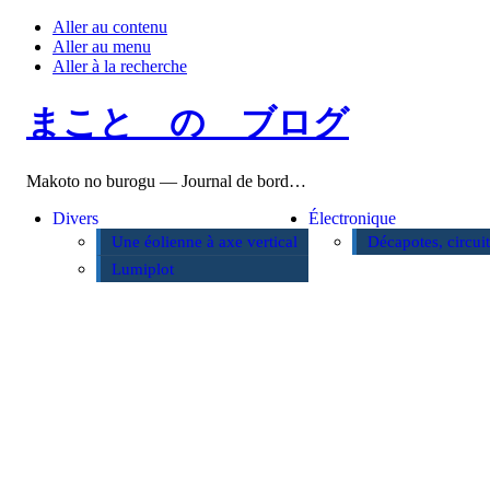
Aller au contenu
Aller au menu
Aller à la recherche
まこと の ブログ
Makoto no burogu — Journal de bord…
Divers
Électronique
Une éolienne à axe vertical
Décapotes, circui
Lumiplot