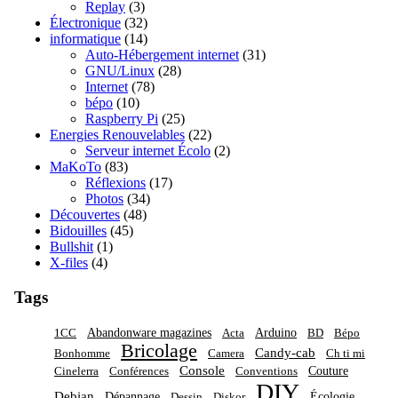
Replay
(3)
Électronique
(32)
informatique
(14)
Auto-Hébergement internet
(31)
GNU/Linux
(28)
Internet
(78)
bépo
(10)
Raspberry Pi
(25)
Energies Renouvelables
(22)
Serveur internet Écolo
(2)
MaKoTo
(83)
Réflexions
(17)
Photos
(34)
Découvertes
(48)
Bidouilles
(45)
Bullshit
(1)
X-files
(4)
Tags
Abandonware magazines
Arduino
1CC
Acta
BD
Bépo
Bricolage
Candy-cab
Bonhomme
Camera
Ch ti mi
Console
Couture
Cinelerra
Conférences
Conventions
DIY
Debian
Dépannage
Écologie
Dessin
Diskor