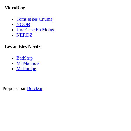
VideoBlog
Toms et ses Chums
NOOB
Une Case En Moins
NERDZ
Les artistes Nerdz
BadStrip
Mr Malinois
Mr Poulpe
Propulsé par
Dotclear