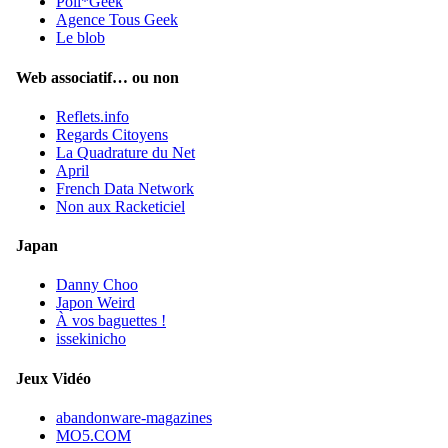
Poli*Geek
Agence Tous Geek
Le blob
Web associatif… ou non
Reflets.info
Regards Citoyens
La Quadrature du Net
April
French Data Network
Non aux Racketiciel
Japan
Danny Choo
Japon Weird
À vos baguettes !
issekinicho
Jeux Vidéo
abandonware-magazines
MO5.COM