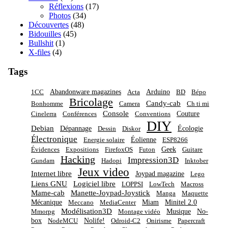
Réflexions
(17)
Photos
(34)
Découvertes
(48)
Bidouilles
(45)
Bullshit
(1)
X-files
(4)
Tags
Abandonware magazines
Arduino
1CC
Acta
BD
Bépo
Bricolage
Candy-cab
Bonhomme
Camera
Ch ti mi
Console
Couture
Cinelerra
Conférences
Conventions
DIY
Debian
Dépannage
Écologie
Dessin
Diskor
Électronique
Éolienne
Energie solaire
ESP8266
Geek
Évidences
Expositions
FirefoxOS
Futon
Guitare
Hacking
Impression3D
Gundam
Hadopi
Inktober
Jeux video
Internet libre
Joypad magazine
Lego
Liens GNU
Logiciel libre
LOPPSI
LowTech
Macross
Mame-cab
Manette-Joypad-Joystick
Manga
Maquette
Mécanique
Miam
Minitel 2.0
Meccano
MediaCenter
Modélisation3D
Musique
No-
Mmorpg
Montage vidéo
box
Nolife!
NodeMCU
Odroid-C2
Onirisme
Papercraft