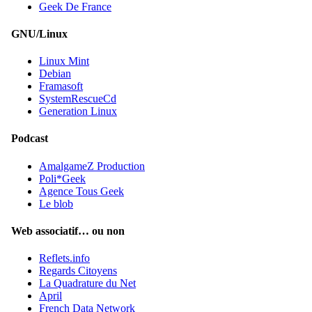
Geek De France
GNU/Linux
Linux Mint
Debian
Framasoft
SystemRescueCd
Generation Linux
Podcast
AmalgameZ Production
Poli*Geek
Agence Tous Geek
Le blob
Web associatif… ou non
Reflets.info
Regards Citoyens
La Quadrature du Net
April
French Data Network