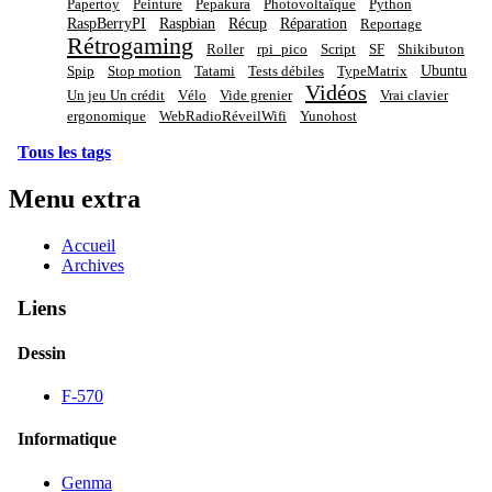
Papertoy
Peinture
Pepakura
Photovoltaïque
Python
RaspBerryPI
Raspbian
Récup
Réparation
Reportage
Rétrogaming
Roller
rpi_pico
Script
SF
Shikibuton
Ubuntu
Spip
Stop motion
Tatami
Tests débiles
TypeMatrix
Vidéos
Un jeu Un crédit
Vélo
Vide grenier
Vrai clavier
ergonomique
WebRadioRéveilWifi
Yunohost
Tous les tags
Menu extra
Accueil
Archives
Liens
Dessin
F-570
Informatique
Genma