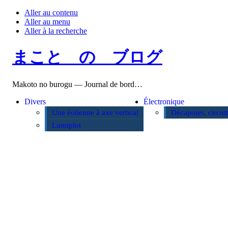
Aller au contenu
Aller au menu
Aller à la recherche
まこと の ブログ
Makoto no burogu — Journal de bord…
Divers
Électronique
Une éolienne à axe vertical
Décapotes, circui
Lumiplot