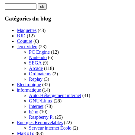
Catégories du blog
Maquettes
(43)
BJD
(12)
Couture
(6)
Jeux vidéo
(23)
PC Engine
(12)
Nintendo
(6)
SEGA
(9)
Arcade
(118)
Ordinateurs
(2)
Replay
(3)
Électronique
(32)
informatique
(14)
Auto-Hébergement internet
(31)
GNU/Linux
(28)
Internet
(78)
bépo
(10)
Raspberry Pi
(25)
Energies Renouvelables
(22)
Serveur internet Écolo
(2)
MaKoTo
(83)