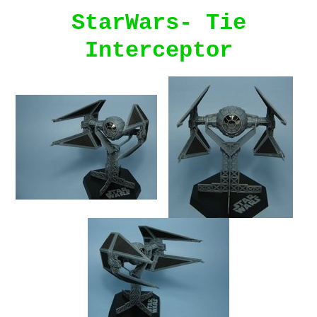
StarWars- Tie
Interceptor