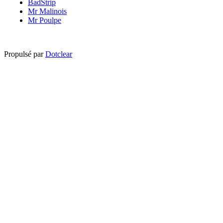
BadStrip
Mr Malinois
Mr Poulpe
Propulsé par
Dotclear