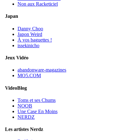
Non aux Racketiciel
Japan
Danny Choo
Japon Weird
À vos baguettes !
issekinicho
Jeux Vidéo
abandonware-magazines
MO5.COM
VideoBlog
Toms et ses Chums
NOOB
Une Case En Moins
NERDZ
Les artistes Nerdz