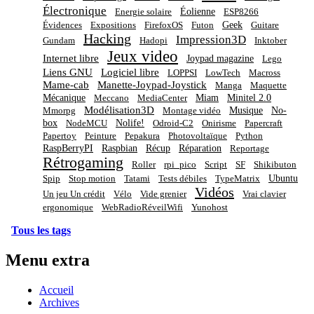
Électronique
Éolienne
Energie solaire
ESP8266
Geek
Évidences
Expositions
FirefoxOS
Futon
Guitare
Hacking
Impression3D
Gundam
Hadopi
Inktober
Jeux video
Internet libre
Joypad magazine
Lego
Liens GNU
Logiciel libre
LOPPSI
LowTech
Macross
Mame-cab
Manette-Joypad-Joystick
Manga
Maquette
Mécanique
Miam
Minitel 2.0
Meccano
MediaCenter
Modélisation3D
Musique
No-
Mmorpg
Montage vidéo
box
Nolife!
NodeMCU
Odroid-C2
Onirisme
Papercraft
Papertoy
Peinture
Pepakura
Photovoltaïque
Python
RaspBerryPI
Raspbian
Récup
Réparation
Reportage
Rétrogaming
Roller
rpi_pico
Script
SF
Shikibuton
Ubuntu
Spip
Stop motion
Tatami
Tests débiles
TypeMatrix
Vidéos
Un jeu Un crédit
Vélo
Vide grenier
Vrai clavier
ergonomique
WebRadioRéveilWifi
Yunohost
Tous les tags
Menu extra
Accueil
Archives