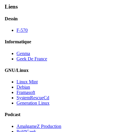
Liens
Dessin
F-570
Informatique
Genma
Geek De France
GNU/Linux
Linux Mint
Debian
Framasoft
SystemRescueCd
Generation Linux
Podcast
AmalgameZ Production
Poli*Geek