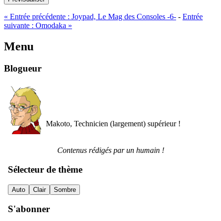
«
Entrée précédente :
Joypad, Le Mag des Consoles -6-
-
Entrée
suivante :
Omodaka
»
Menu
Blogueur
Makoto, Technicien (largement) supérieur !
Contenus rédigés par un humain !
Sélecteur de thème
Auto
Clair
Sombre
S'abonner