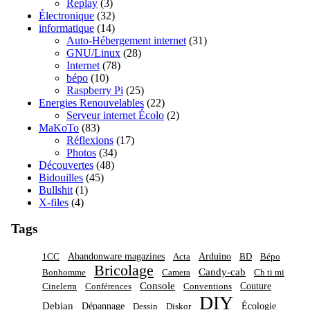
Replay
(3)
Électronique
(32)
informatique
(14)
Auto-Hébergement internet
(31)
GNU/Linux
(28)
Internet
(78)
bépo
(10)
Raspberry Pi
(25)
Energies Renouvelables
(22)
Serveur internet Écolo
(2)
MaKoTo
(83)
Réflexions
(17)
Photos
(34)
Découvertes
(48)
Bidouilles
(45)
Bullshit
(1)
X-files
(4)
Tags
Abandonware magazines
Arduino
1CC
Acta
BD
Bépo
Bricolage
Candy-cab
Bonhomme
Camera
Ch ti mi
Console
Couture
Cinelerra
Conférences
Conventions
DIY
Debian
Dépannage
Écologie
Dessin
Diskor