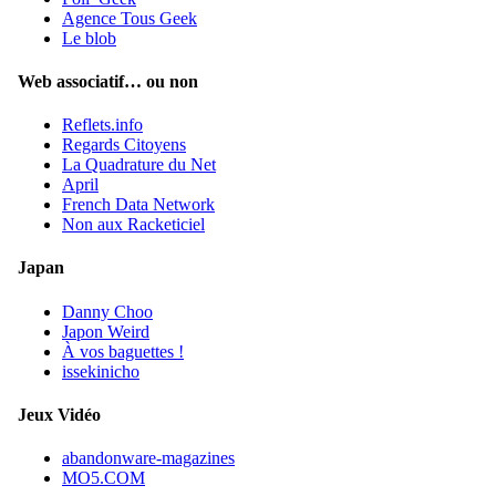
Agence Tous Geek
Le blob
Web associatif… ou non
Reflets.info
Regards Citoyens
La Quadrature du Net
April
French Data Network
Non aux Racketiciel
Japan
Danny Choo
Japon Weird
À vos baguettes !
issekinicho
Jeux Vidéo
abandonware-magazines
MO5.COM