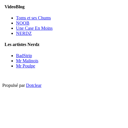
VideoBlog
Toms et ses Chums
NOOB
Une Case En Moins
NERDZ
Les artistes Nerdz
BadStrip
Mr Malinois
Mr Poulpe
Propulsé par
Dotclear