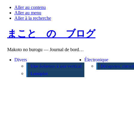
Aller au contenu
Aller au menu
Aller à la recherche
まこと の ブログ
Makoto no burogu — Journal de bord…
Divers
Électronique
Une éolienne à axe vertical
Décapotes, circui
Lumiplot