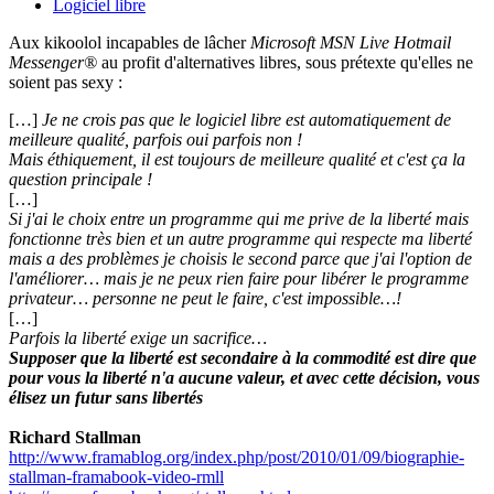
Logiciel libre
Aux kikoolol incapables de lâcher
Microsoft MSN Live Hotmail
Messenger®
au profit d'alternatives libres, sous prétexte qu'elles ne
soient pas sexy :
[…]
Je ne crois pas que le logiciel libre est automatiquement de
meilleure qualité, parfois oui parfois non !
Mais éthiquement, il est toujours de meilleure qualité et c'est ça la
question principale !
[…]
Si j'ai le choix entre un programme qui me prive de la liberté mais
fonctionne très bien et un autre programme qui respecte ma liberté
mais a des problèmes je choisis le second parce que j'ai l'option de
l'améliorer… mais je ne peux rien faire pour libérer le programme
privateur… personne ne peut le faire, c'est impossible…!
[…]
Parfois la liberté exige un sacrifice…
Supposer que la liberté est secondaire à la commodité est dire que
pour vous la liberté n'a aucune valeur, et avec cette décision, vous
élisez un futur sans libertés
Richard Stallman
http://www.framablog.org/index.php/post/2010/01/09/biographie-
stallman-framabook-video-rmll