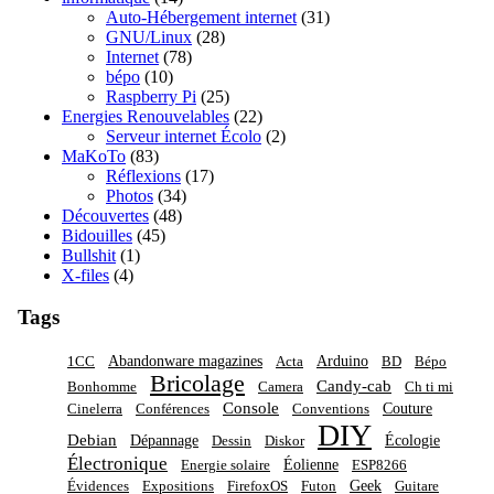
Auto-Hébergement internet
(31)
GNU/Linux
(28)
Internet
(78)
bépo
(10)
Raspberry Pi
(25)
Energies Renouvelables
(22)
Serveur internet Écolo
(2)
MaKoTo
(83)
Réflexions
(17)
Photos
(34)
Découvertes
(48)
Bidouilles
(45)
Bullshit
(1)
X-files
(4)
Tags
Abandonware magazines
Arduino
1CC
Acta
BD
Bépo
Bricolage
Candy-cab
Bonhomme
Camera
Ch ti mi
Console
Couture
Cinelerra
Conférences
Conventions
DIY
Debian
Dépannage
Écologie
Dessin
Diskor
Électronique
Éolienne
Energie solaire
ESP8266
Geek
Évidences
Expositions
FirefoxOS
Futon
Guitare