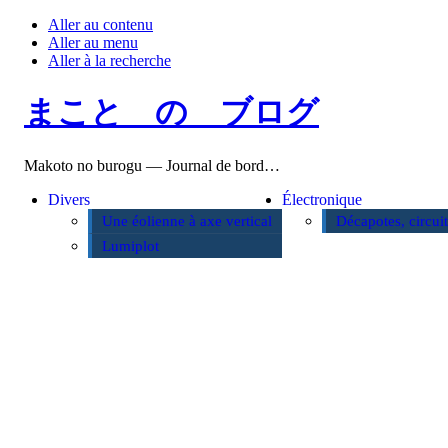
Aller au contenu
Aller au menu
Aller à la recherche
まこと の ブログ
Makoto no burogu — Journal de bord…
Divers
Électronique
Une éolienne à axe vertical
Décapotes, circui
Lumiplot