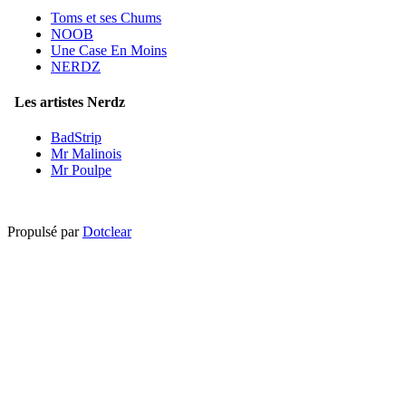
Toms et ses Chums
NOOB
Une Case En Moins
NERDZ
Les artistes Nerdz
BadStrip
Mr Malinois
Mr Poulpe
Propulsé par
Dotclear