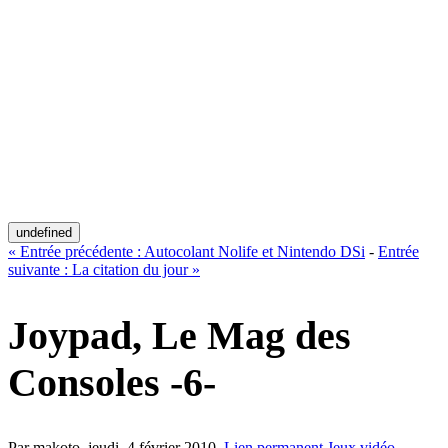
undefined
«
Entrée précédente :
Autocolant Nolife et Nintendo DSi
-
Entrée
suivante :
La citation du jour
»
Joypad, Le Mag des
Consoles -6-
Par makoto,
jeudi, 4 février 2010
.
Lien permanent
Jeux vidéo