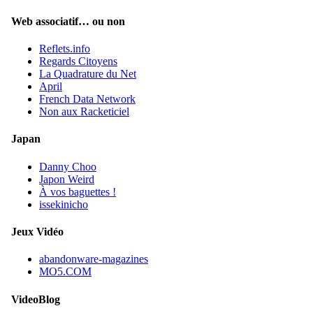
Web associatif… ou non
Reflets.info
Regards Citoyens
La Quadrature du Net
April
French Data Network
Non aux Racketiciel
Japan
Danny Choo
Japon Weird
À vos baguettes !
issekinicho
Jeux Vidéo
abandonware-magazines
MO5.COM
VideoBlog