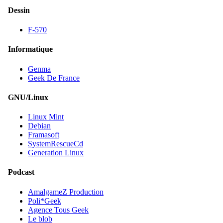
Dessin
F-570
Informatique
Genma
Geek De France
GNU/Linux
Linux Mint
Debian
Framasoft
SystemRescueCd
Generation Linux
Podcast
AmalgameZ Production
Poli*Geek
Agence Tous Geek
Le blob