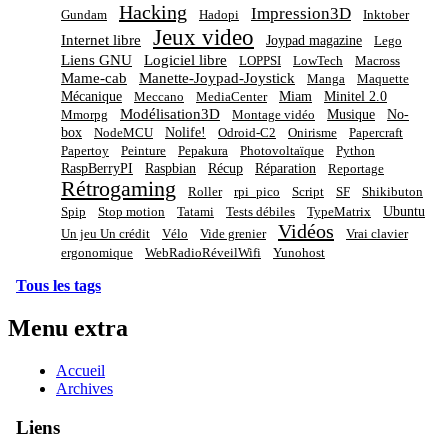
Hacking
Impression3D
Gundam
Hadopi
Inktober
Jeux video
Internet libre
Joypad magazine
Lego
Liens GNU
Logiciel libre
LOPPSI
LowTech
Macross
Mame-cab
Manette-Joypad-Joystick
Manga
Maquette
Mécanique
Miam
Minitel 2.0
Meccano
MediaCenter
Modélisation3D
Musique
No-
Mmorpg
Montage vidéo
box
Nolife!
NodeMCU
Odroid-C2
Onirisme
Papercraft
Papertoy
Peinture
Pepakura
Photovoltaïque
Python
RaspBerryPI
Raspbian
Récup
Réparation
Reportage
Rétrogaming
Roller
rpi_pico
Script
SF
Shikibuton
Ubuntu
Spip
Stop motion
Tatami
Tests débiles
TypeMatrix
Vidéos
Un jeu Un crédit
Vélo
Vide grenier
Vrai clavier
ergonomique
WebRadioRéveilWifi
Yunohost
Tous les tags
Menu extra
Accueil
Archives
Liens