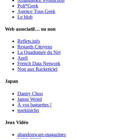
AmalgameZ Production
Poli*Geek
Agence Tous Geek
Le blob
Web associatif… ou non
Reflets.info
Regards Citoyens
La Quadrature du Net
April
French Data Network
Non aux Racketiciel
Japan
Danny Choo
Japon Weird
À vos baguettes !
issekinicho
Jeux Vidéo
abandonware-magazines