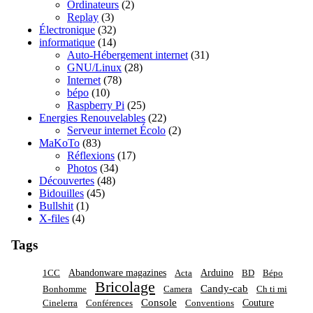
Ordinateurs
(2)
Replay
(3)
Électronique
(32)
informatique
(14)
Auto-Hébergement internet
(31)
GNU/Linux
(28)
Internet
(78)
bépo
(10)
Raspberry Pi
(25)
Energies Renouvelables
(22)
Serveur internet Écolo
(2)
MaKoTo
(83)
Réflexions
(17)
Photos
(34)
Découvertes
(48)
Bidouilles
(45)
Bullshit
(1)
X-files
(4)
Tags
Abandonware magazines
Arduino
1CC
Acta
BD
Bépo
Bricolage
Candy-cab
Bonhomme
Camera
Ch ti mi
Console
Couture
Cinelerra
Conférences
Conventions