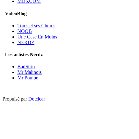
MO5.COM
VideoBlog
Toms et ses Chums
NOOB
Une Case En Moins
NERDZ
Les artistes Nerdz
BadStrip
Mr Malinois
Mr Poulpe
Propulsé par
Dotclear