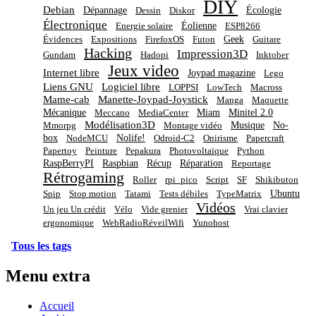
DIY
Debian
Dépannage
Écologie
Dessin
Diskor
Électronique
Éolienne
Energie solaire
ESP8266
Geek
Évidences
Expositions
FirefoxOS
Futon
Guitare
Hacking
Impression3D
Gundam
Hadopi
Inktober
Jeux video
Internet libre
Joypad magazine
Lego
Liens GNU
Logiciel libre
LOPPSI
LowTech
Macross
Mame-cab
Manette-Joypad-Joystick
Manga
Maquette
Mécanique
Miam
Minitel 2.0
Meccano
MediaCenter
Modélisation3D
Musique
No-
Mmorpg
Montage vidéo
box
Nolife!
NodeMCU
Odroid-C2
Onirisme
Papercraft
Papertoy
Peinture
Pepakura
Photovoltaïque
Python
RaspBerryPI
Raspbian
Récup
Réparation
Reportage
Rétrogaming
Roller
rpi_pico
Script
SF
Shikibuton
Ubuntu
Spip
Stop motion
Tatami
Tests débiles
TypeMatrix
Vidéos
Un jeu Un crédit
Vélo
Vide grenier
Vrai clavier
ergonomique
WebRadioRéveilWifi
Yunohost
Tous les tags
Menu extra
Accueil