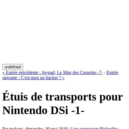
undefined
«
Entrée précédente :
Joypad, Le Mag des Consoles -7-
-
Entrée
suivante :
C'est quoi un hacker ?
»
Étuis de transports pour
Nintendo DSi -1-
Par makoto,
dimanche, 30 mai 2010
.
Lien permanent
Bidouilles