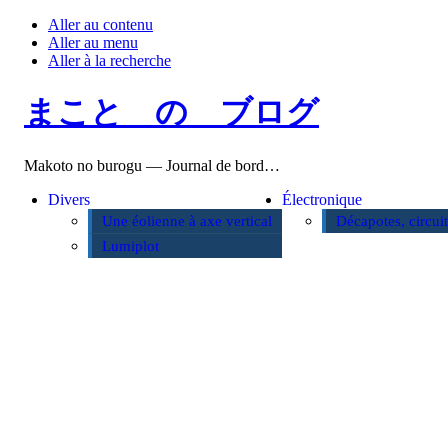
Aller au contenu
Aller au menu
Aller à la recherche
まこと の ブログ
Makoto no burogu — Journal de bord…
Divers
Électronique
Une éolienne à axe vertical
Décapotes, circui
Lumiplot