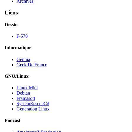
Archives
Liens
Dessin
F-570
Informatique
Genma
Geek De France
GNU/Linux
Linux Mint
Debian
Framasoft
SystemRescueCd
Generation Linux
Podcast