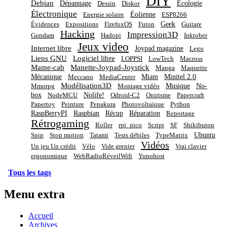
DIY
Debian
Dépannage
Écologie
Dessin
Diskor
Électronique
Éolienne
Energie solaire
ESP8266
Geek
Évidences
Expositions
FirefoxOS
Futon
Guitare
Hacking
Impression3D
Gundam
Hadopi
Inktober
Jeux video
Internet libre
Joypad magazine
Lego
Liens GNU
Logiciel libre
LOPPSI
LowTech
Macross
Mame-cab
Manette-Joypad-Joystick
Manga
Maquette
Mécanique
Miam
Minitel 2.0
Meccano
MediaCenter
Modélisation3D
Musique
No-
Mmorpg
Montage vidéo
box
Nolife!
NodeMCU
Odroid-C2
Onirisme
Papercraft
Papertoy
Peinture
Pepakura
Photovoltaïque
Python
RaspBerryPI
Raspbian
Récup
Réparation
Reportage
Rétrogaming
Roller
rpi_pico
Script
SF
Shikibuton
Ubuntu
Spip
Stop motion
Tatami
Tests débiles
TypeMatrix
Vidéos
Un jeu Un crédit
Vélo
Vide grenier
Vrai clavier
ergonomique
WebRadioRéveilWifi
Yunohost
Tous les tags
Menu extra
Accueil
Archives