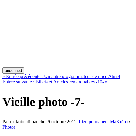
undefined
«
Entrée précédente :
Un autre programmateur de puce Atmel
-
Entrée suivante :
Billets et Articles remarquables -10-
»
Vieille photo -7-
Par makoto,
dimanche, 9 octobre 2011
.
Lien permanent
MaKoTo
›
Photos