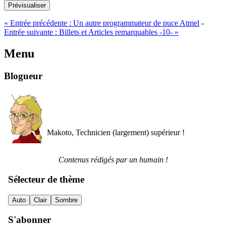
Prévisualiser
«
Entrée précédente :
Un autre programmateur de puce Atmel
-
Entrée suivante :
Billets et Articles remarquables -10-
»
Menu
Blogueur
Makoto, Technicien (largement) supérieur !
Contenus rédigés par un humain !
Sélecteur de thème
Auto
Clair
Sombre
S'abonner