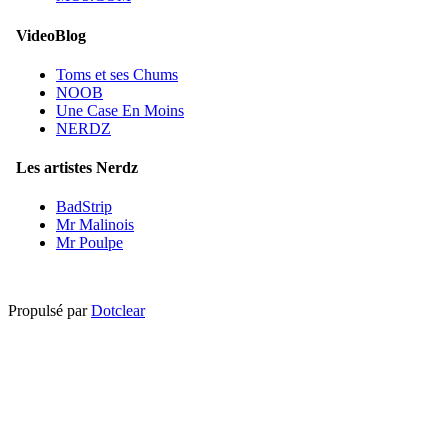
VideoBlog
Toms et ses Chums
NOOB
Une Case En Moins
NERDZ
Les artistes Nerdz
BadStrip
Mr Malinois
Mr Poulpe
Propulsé par
Dotclear