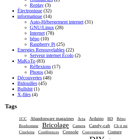
Replay
(3)
Électronique
(32)
informatique
(14)
Auto-Hébergement internet
(31)
GNU/Linux
(28)
Internet
(78)
bépo
(10)
Raspberry Pi
(25)
Energies Renouvelables
(22)
Serveur internet Écolo
(2)
MaKoTo
(83)
Réflexions
(17)
Photos
(34)
Découvertes
(48)
Bidouilles
(45)
Bullshit
(1)
X-files
(4)
Tags
Abandonware magazines
Arduino
1CC
Acta
BD
Bépo
Bricolage
Candy-cab
Bonhomme
Camera
Ch ti mi
Console
Couture
Cinelerra
Conférences
Conventions