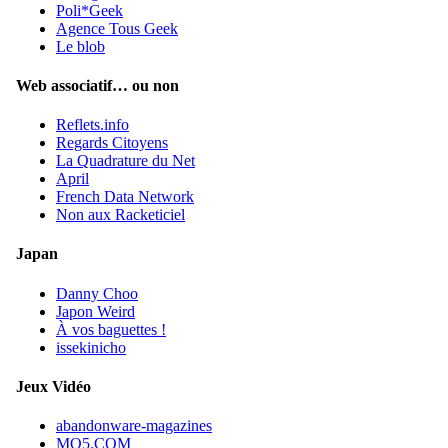
Poli*Geek
Agence Tous Geek
Le blob
Web associatif… ou non
Reflets.info
Regards Citoyens
La Quadrature du Net
April
French Data Network
Non aux Racketiciel
Japan
Danny Choo
Japon Weird
À vos baguettes !
issekinicho
Jeux Vidéo
abandonware-magazines
MO5.COM