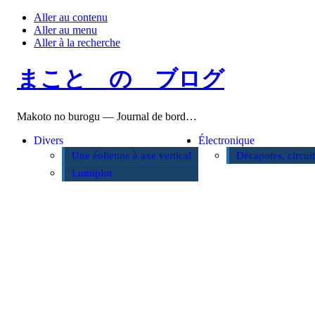
Aller au contenu
Aller au menu
Aller à la recherche
まこと の ブログ
Makoto no burogu — Journal de bord…
Divers
Électronique
Une éolienne à axe vertical
Décapotes, circui
Lumiplot