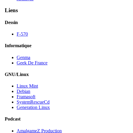
Liens
Dessin
F-570
Informatique
Genma
Geek De France
GNU/Linux
Linux Mint
Debian
Framasoft
SystemRescueCd
Generation Linux
Podcast
AmalgameZ Production