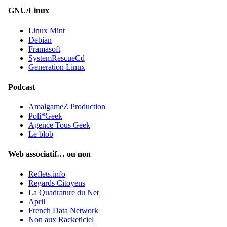
GNU/Linux
Linux Mint
Debian
Framasoft
SystemRescueCd
Generation Linux
Podcast
AmalgameZ Production
Poli*Geek
Agence Tous Geek
Le blob
Web associatif… ou non
Reflets.info
Regards Citoyens
La Quadrature du Net
April
French Data Network
Non aux Racketiciel