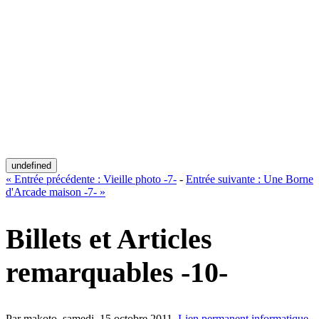
undefined
«
Entrée précédente :
Vieille photo -7-
-
Entrée suivante :
Une Borne
d'Arcade maison -7-
»
Billets et Articles
remarquables -10-
Par makoto,
samedi, 15 octobre 2011
.
Lien permanent
informatique