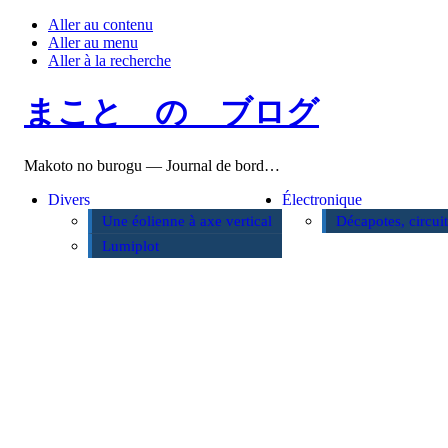
Aller au contenu
Aller au menu
Aller à la recherche
まこと の ブログ
Makoto no burogu — Journal de bord…
Divers
Électronique
Une éolienne à axe vertical
Décapotes, circui
Lumiplot