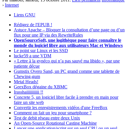
›
Internet
Liens GNU
Rédigez de l'EPUB !
Astuce Apache – Bloquer la consultation d’une page ou d’un
flux pour une IP via des RewriteRules
OpenSourceSoft, une logithèque pour faire connaître le
monde du logiciel libre aux utilisateurs Mac et Windows
Le point sur Linux et les SSD
lucke59 a une VDM
« Lettre à la gynéco qui n’a pas sauvé ma libido », par une
patiente déçue
Gumstix Overo Sand, un PC grand comme une tablette de
Chewing-gum
Metal Heads!
GeexBox dégaine du XBMC
Irasshaiiiiiiiiiii !!
Concrete 5, un logiciel libre facile à prendre en main pour
faire un site web
Convertir les enregistrements vidéos d'une FreeBox
Comment on fait un jeu pour smartphone ?
Test de debit réseau entre deux Unix
An Open-Source Rotational Casting Machine
Lancer une application/script sur un seul CPU ou un seul