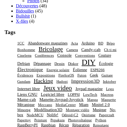
Photos
(34)
Découvertes
(48)
Bidouilles
(45)
Bullshit
(1)
X-files
(4)
Tags
Abandonware magazines
Arduino
1CC
Acta
BD
Bépo
Bricolage
Candy-cab
Bonhomme
Camera
Ch ti mi
Console
Couture
Cinelerra
Conférences
Conventions
DIY
Debian
Dépannage
Écologie
Dessin
Diskor
Électronique
Éolienne
Energie solaire
ESP8266
Geek
Évidences
Expositions
FirefoxOS
Futon
Guitare
Hacking
Impression3D
Gundam
Hadopi
Inktober
Jeux video
Internet libre
Joypad magazine
Lego
Liens GNU
Logiciel libre
LOPPSI
LowTech
Macross
Mame-cab
Manette-Joypad-Joystick
Manga
Maquette
Mécanique
Miam
Minitel 2.0
Meccano
MediaCenter
Modélisation3D
Musique
No-
Mmorpg
Montage vidéo
box
Nolife!
NodeMCU
Odroid-C2
Onirisme
Papercraft
Papertoy
Peinture
Pepakura
Photovoltaïque
Python
RaspBerryPI
Raspbian
Récup
Réparation
Reportage