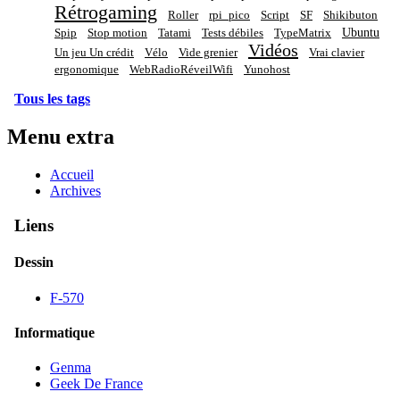
Rétrogaming
Roller
rpi_pico
Script
SF
Shikibuton
Ubuntu
Spip
Stop motion
Tatami
Tests débiles
TypeMatrix
Vidéos
Un jeu Un crédit
Vélo
Vide grenier
Vrai clavier
ergonomique
WebRadioRéveilWifi
Yunohost
Tous les tags
Menu extra
Accueil
Archives
Liens
Dessin
F-570
Informatique
Genma
Geek De France