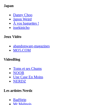
Japan
Danny Choo
Japon Weird
À vos baguettes !
issekinicho
Jeux Vidéo
abandonware-magazines
MO5.COM
VideoBlog
Toms et ses Chums
NOOB
Une Case En Moins
NERDZ
Les artistes Nerdz
BadStrip
Mr Malinois