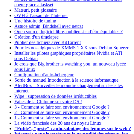
coeur grace a taskset
Matsuri, petit glossaire
OVH à l’assaut de l’Internet
Une histoire de tuning
Astuce admin, Bindshell avec netcat
Open source, logiciel libre, oublient-ils d’être équitables ?
Création d'un timelapse
Publier des fichiers avec BitTorrent
Pour les nostalgiques de XMMS 1.XX sous Debian Squeeze
Installer les pilotes graphiques propriétaires Nvidia et ATI
sous Debian
Je crois que Big brother is watching you, un nouveau lycée
sous Linux
Configuration d'auto-hébergeur
Sortie du manuel Introduction à la science informatique
AlertBox – Surveiller le moindre changement sur les sites
internet
Wipe : suppression de données irréductibles
Faites de la Chitpune sur votre DS !
3 - Comment se faire son environnement Google ?
2 - Comment se faire son environnement Google ?
1 - Comment se faire son environnement Google ?
La vidéo francisée des 20 ans du noyau Linux
"Futile", "peste" : auto-sabotage des femmes sur le web ?
Internet : pour le partage et la neutralité des réseaux [en