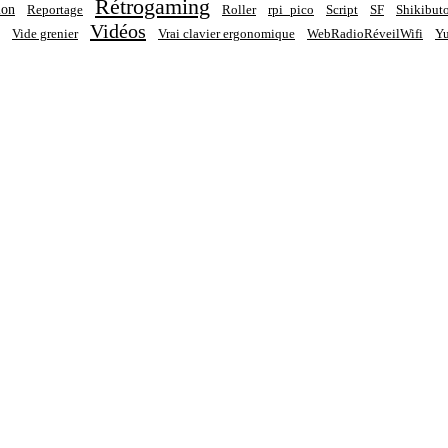
Rétrogaming
ion
Reportage
Roller
rpi_pico
Script
SF
Shikibut
Vidéos
Vide grenier
Vrai clavier ergonomique
WebRadioRéveilWifi
Yu