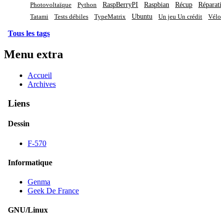
RaspBerryPI
Raspbian
Récup
Réparat
Photovoltaïque
Python
Ubuntu
Tatami
Tests débiles
TypeMatrix
Un jeu Un crédit
Vélo
Tous les tags
Menu extra
Accueil
Archives
Liens
Dessin
F-570
Informatique
Genma
Geek De France
GNU/Linux