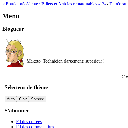
«
Entrée précédente :
Billets et Articles remarquables -12-
-
Entrée sui
Menu
Blogueur
Makoto, Technicien (largement) supérieur !
Con
Sélecteur de thème
Auto
Clair
Sombre
S'abonner
Fil des entrées
Fil des commentaires