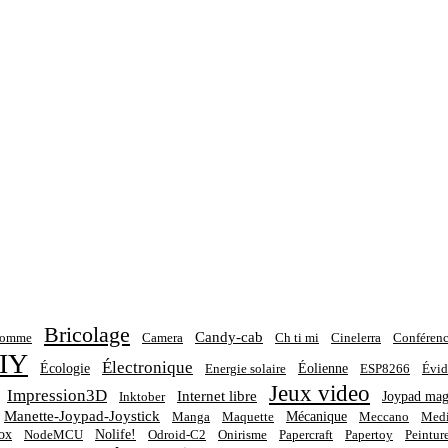
Bricolage
Candy-cab
homme
Camera
Ch ti mi
Cinelerra
Conférenc
IY
Électronique
Écologie
Éolienne
Energie solaire
ESP8266
Évid
Jeux video
Impression3D
Internet libre
Joypad mag
Inktober
Manette-Joypad-Joystick
Mécanique
Manga
Maquette
Meccano
Medi
ox
Nolife!
NodeMCU
Odroid-C2
Onirisme
Papercraft
Papertoy
Peintur