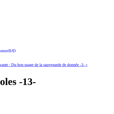
uture
BJD
vante :
Du bon usage de la sauvegarde de donnée -3-
»
les -13-