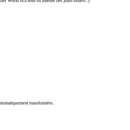
her World m'a tenu en haleine des jours entiers :)
utomatiquement transformées.