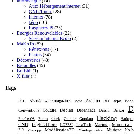
informatique
(14)
Auto-Hébergement internet
(31)
GNU/Linux
(28)
Internet
(78)
bépo
(10)
Raspberry Pi
(25)
Energies Renouvelables
(22)
Serveur internet Écolo
(2)
MaKoTo
(83)
Réflexions
(17)
Photos
(34)
Découvertes
(48)
Bidouilles
(45)
Bullshit
(1)
X-files
(4)
Tags
Abandonware magazines
Arduino
1CC
Acta
BD
Bépo
Bon
D
Debian
Couture
Dépannage
Conventions
Dessin
Diskor
Hacking
Geek
FirefoxOS
Futon
Guitare
Gundam
Hadopi
GNU
Logiciel libre
Mame-cab
LOPPSI
LowTech
Macross
Modélisation3D
2.0
Musique
No-b
Mmorpg
Montage vidéo