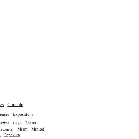
Console
es
ences
Expositions
Liens
azine
Lego
Miam
Minitel
aCenter
e
Pepakura