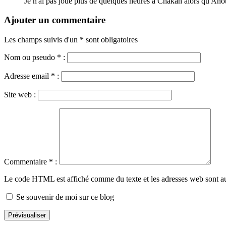
Je n'ai pas joué plus de quelques heures à Chakan alors qu'Anot
Ajouter un commentaire
Les champs suivis d'un * sont obligatoires
Nom ou pseudo
*
:
Adresse email
*
:
Site web :
Commentaire
*
:
Le code HTML est affiché comme du texte et les adresses web sont a
Se souvenir de moi sur ce blog
Prévisualiser