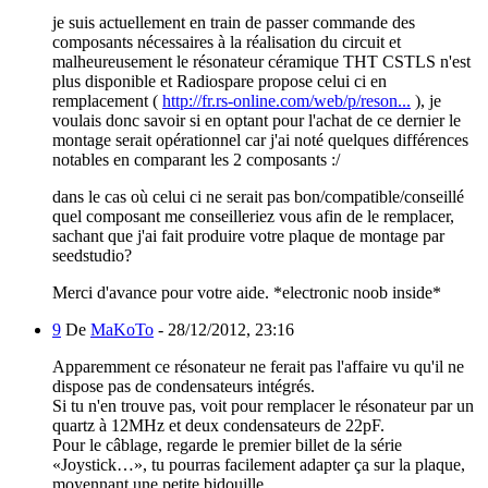
je suis actuellement en train de passer commande des
composants nécessaires à la réalisation du circuit et
malheureusement le résonateur céramique THT CSTLS n'est
plus disponible et Radiospare propose celui ci en
remplacement (
http://fr.rs-online.com/web/p/reson...
), je
voulais donc savoir si en optant pour l'achat de ce dernier le
montage serait opérationnel car j'ai noté quelques différences
notables en comparant les 2 composants :/
dans le cas où celui ci ne serait pas bon/compatible/conseillé
quel composant me conseilleriez vous afin de le remplacer,
sachant que j'ai fait produire votre plaque de montage par
seedstudio?
Merci d'avance pour votre aide. *electronic noob inside*
9
De
MaKoTo
-
28/12/2012, 23:16
Apparemment ce résonateur ne ferait pas l'affaire vu qu'il ne
dispose pas de condensateurs intégrés.
Si tu n'en trouve pas, voit pour remplacer le résonateur par un
quartz à 12MHz et deux condensateurs de 22pF.
Pour le câblage, regarde le premier billet de la série
«Joystick…», tu pourras facilement adapter ça sur la plaque,
moyennant une petite bidouille…