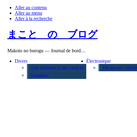
Aller au contenu
Aller au menu
Aller à la recherche
まこと の ブログ
Makoto no burogu — Journal de bord…
Divers
Électronique
Une éolienne à axe vertical
Décapotes, circui
Lumiplot