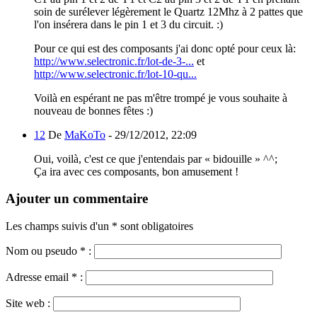
soin de surélever légèrement le Quartz 12Mhz à 2 pattes que
l'on insérera dans le pin 1 et 3 du circuit. :)
Pour ce qui est des composants j'ai donc opté pour ceux là:
http://www.selectronic.fr/lot-de-3-...
et
http://www.selectronic.fr/lot-10-qu...
Voilà en espérant ne pas m'être trompé je vous souhaite à
nouveau de bonnes fêtes :)
12
De
MaKoTo
-
29/12/2012, 22:09
Oui, voilà, c'est ce que j'entendais par « bidouille » ^^;
Ça ira avec ces composants, bon amusement !
Ajouter un commentaire
Les champs suivis d'un * sont obligatoires
Nom ou pseudo
*
:
Adresse email
*
:
Site web :