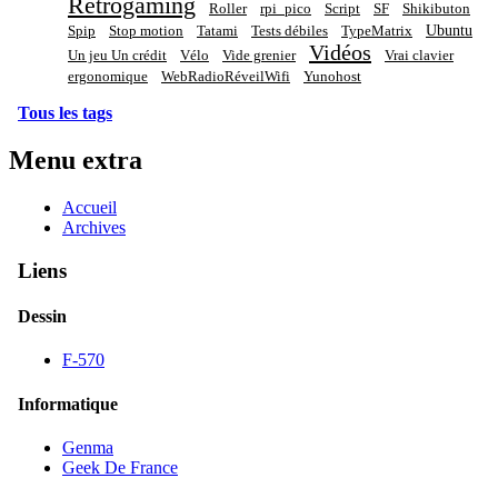
Rétrogaming
Roller
rpi_pico
Script
SF
Shikibuton
Ubuntu
Spip
Stop motion
Tatami
Tests débiles
TypeMatrix
Vidéos
Un jeu Un crédit
Vélo
Vide grenier
Vrai clavier
ergonomique
WebRadioRéveilWifi
Yunohost
Tous les tags
Menu extra
Accueil
Archives
Liens
Dessin
F-570
Informatique
Genma
Geek De France