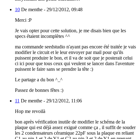
10
De menthe -
29/12/2012, 09:48
Merci :P
Je vais opter pour cette solution, je me disais bien que les
specs étaient incomplètes ^^
ma commande seedstudio n'ayant pas encore été traitée je vais
modifier le circuit et le leur envoyer par mail pour qu'ils
puissent produire le bon, et il va de soit que je posterait celui
ci ici pour que tous ceux qui veulent se lancer dans l'aventure
puissent le faire sans se prendre la tête :)
Le partage a du bon ^_^
Passez de bonnes fêtes :)
11
De menthe -
29/12/2012, 11:06
Hop me revoilà
bon après vérification inutile de modifier le schéma de la
plaque qui est déjà assez exiguë comme ça , il suffit de souder
les 2 condensateurs céramique 22pF sous la plaque en reliant
C1 au pin 1 et 2 de Y1 et C2 au pin 3 et 2 de Y1 en prenant