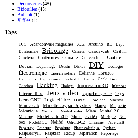
Découvertes
(48)
Bidouilles
(45)
Bullshit
(1)
X-files
(4)
Tags
Abandonware magazines
Arduino
1CC
Acta
BD
Bépo
Bricolage
Candy-cab
Bonhomme
Camera
Ch ti mi
Console
Couture
Cinelerra
Conférences
Conventions
DIY
Debian
Dépannage
Écologie
Dessin
Diskor
Électronique
Éolienne
Energie solaire
ESP8266
Geek
Évidences
Expositions
FirefoxOS
Futon
Guitare
Hacking
Impression3D
Gundam
Hadopi
Inktober
Jeux video
Internet libre
Joypad magazine
Lego
Liens GNU
Logiciel libre
LOPPSI
LowTech
Macross
Mame-cab
Manette-Joypad-Joystick
Manga
Maquette
Mécanique
Miam
Minitel 2.0
Meccano
MediaCenter
Modélisation3D
Musique
No-
Mmorpg
Montage vidéo
box
Nolife!
NodeMCU
Odroid-C2
Onirisme
Papercraft
Papertoy
Peinture
Pepakura
Photovoltaïque
Python
RaspBerryPI
Raspbian
Récup
Réparation
Reportage