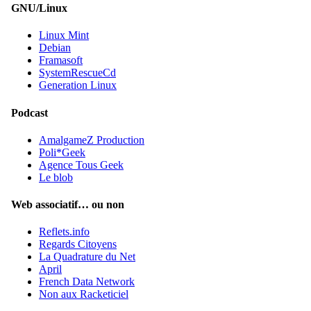
GNU/Linux
Linux Mint
Debian
Framasoft
SystemRescueCd
Generation Linux
Podcast
AmalgameZ Production
Poli*Geek
Agence Tous Geek
Le blob
Web associatif… ou non
Reflets.info
Regards Citoyens
La Quadrature du Net
April
French Data Network
Non aux Racketiciel