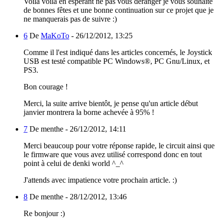
Voilà voilà en espérant ne pas vous déranger je vous souhaite
de bonnes fêtes et une bonne continuation sur ce projet que je
ne manquerais pas de suivre :)
6
De
MaKoTo
-
26/12/2012, 13:25
Comme il l'est indiqué dans les articles concernés, le Joystick
USB est testé compatible PC Windows®, PC Gnu/Linux, et
PS3.
Bon courage !
Merci, la suite arrive bientôt, je pense qu'un article début
janvier montrera la borne achevée à 95% !
7
De menthe -
26/12/2012, 14:11
Merci beaucoup pour votre réponse rapide, le circuit ainsi que
le firmware que vous avez utilisé correspond donc en tout
point à celui de denki world ^_^
J'attends avec impatience votre prochain article. :)
8
De menthe -
28/12/2012, 13:46
Re bonjour :)