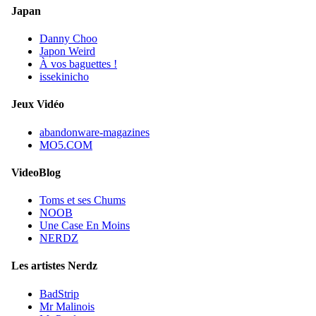
Japan
Danny Choo
Japon Weird
À vos baguettes !
issekinicho
Jeux Vidéo
abandonware-magazines
MO5.COM
VideoBlog
Toms et ses Chums
NOOB
Une Case En Moins
NERDZ
Les artistes Nerdz
BadStrip
Mr Malinois