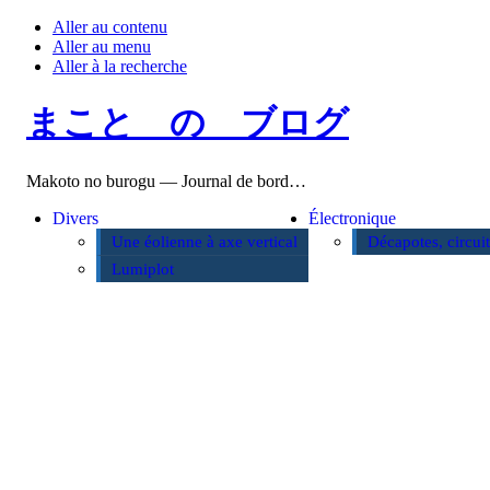
Aller au contenu
Aller au menu
Aller à la recherche
まこと の ブログ
Makoto no burogu — Journal de bord…
Divers
Électronique
Une éolienne à axe vertical
Décapotes, circui
Lumiplot