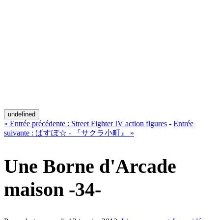
undefined
«
Entrée précédente :
Street Fighter IV action figures
-
Entrée
suivante :
ぱすぽ☆ - 『サクラ小町』
»
Une Borne d'Arcade
maison -34-