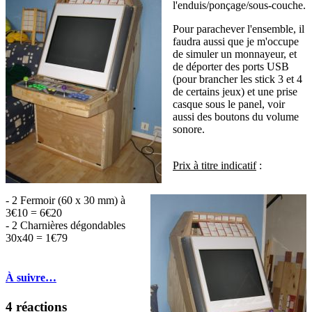
l'enduis/ponçage/sous-couche.
Pour parachever l'ensemble, il
faudra aussi que je m'occupe
de simuler un monnayeur, et
de déporter des ports USB
(pour brancher les stick 3 et 4
de certains jeux) et une prise
casque sous le panel, voir
aussi des boutons du volume
sonore.
Prix à titre indicatif
:
- 2 Fermoir (60 x 30 mm) à
3€10 = 6€20
- 2 Charnières dégondables
30x40 = 1€79
À suivre…
4 réactions