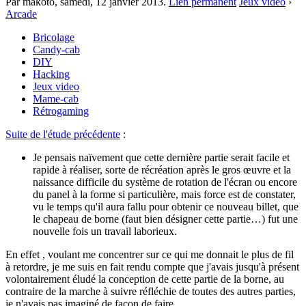
Par makoto,
samedi, 12 janvier 2013
.
Lien permanent
Jeux vidéo
›
Arcade
Bricolage
Candy-cab
DIY
Hacking
Jeux video
Mame-cab
Rétrogaming
Suite de l'étude précédente
:
Je pensais naïvement que cette dernière partie serait facile et
rapide à réaliser, sorte de récréation après le gros œuvre et la
naissance difficile du système de rotation de l'écran ou encore
du panel à la forme si particulière, mais force est de constater,
vu le temps qu'il aura fallu pour obtenir ce nouveau billet, que
le chapeau de borne (faut bien désigner cette partie…) fut une
nouvelle fois un travail laborieux.
En effet , voulant me concentrer sur ce qui me donnait le plus de fil
à retordre, je me suis en fait rendu compte que j'avais jusqu'à présent
volontairement éludé la conception de cette partie de la borne, au
contraire de la marche à suivre réfléchie de toutes des autres parties,
je n'avais pas imaginé de façon de faire.