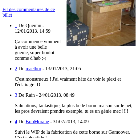
Fil des commentaires de ce
billet
1
De Quentin -
12/01/2013, 14:59
Ça commence vraiment
à avoir une belle
gueule, super boulot
comme d'hab ;-)
2
De
maethor
-
13/01/2013, 21:05
C'est monstrueux ! J'ai vraiment hâte de voir le plexi et
l'éclairage :D
3
De Rain -
24/01/2013, 08:49
Salutations, fantastique, la plus belle borne maison sur le net,
les pros devraient prendre exemple, tu es un génie mec !!!!
4
De
BobMorane
-
31/07/2013, 14:09
Suivi le WIP de la fabrication de cette borne sur Gamoover.
C'est splendide !