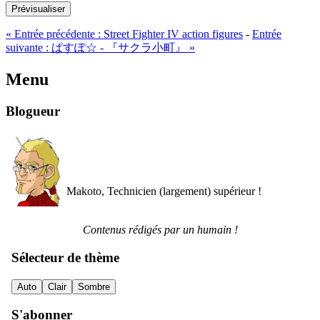
Prévisualiser
«
Entrée précédente :
Street Fighter IV action figures
-
Entrée
suivante :
ぱすぽ☆ - 『サクラ小町』
»
Menu
Blogueur
Makoto, Technicien (largement) supérieur !
Contenus rédigés par un humain !
Sélecteur de thème
Auto
Clair
Sombre
S'abonner