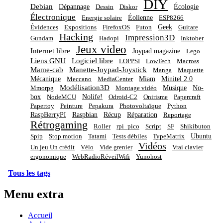
DIY
Debian
Dépannage
Écologie
Dessin
Diskor
Électronique
Éolienne
Energie solaire
ESP8266
Geek
Évidences
Expositions
FirefoxOS
Futon
Guitare
Hacking
Impression3D
Gundam
Hadopi
Inktober
Jeux video
Internet libre
Joypad magazine
Lego
Liens GNU
Logiciel libre
LOPPSI
LowTech
Macross
Mame-cab
Manette-Joypad-Joystick
Manga
Maquette
Mécanique
Miam
Minitel 2.0
Meccano
MediaCenter
Modélisation3D
Musique
No-
Mmorpg
Montage vidéo
box
Nolife!
NodeMCU
Odroid-C2
Onirisme
Papercraft
Papertoy
Peinture
Pepakura
Photovoltaïque
Python
RaspBerryPI
Raspbian
Récup
Réparation
Reportage
Rétrogaming
Roller
rpi_pico
Script
SF
Shikibuton
Ubuntu
Spip
Stop motion
Tatami
Tests débiles
TypeMatrix
Vidéos
Un jeu Un crédit
Vélo
Vide grenier
Vrai clavier
ergonomique
WebRadioRéveilWifi
Yunohost
Tous les tags
Menu extra
Accueil