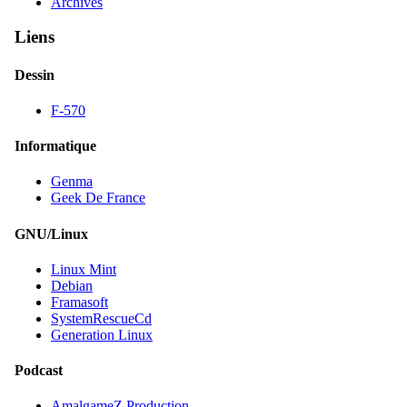
Archives
Liens
Dessin
F-570
Informatique
Genma
Geek De France
GNU/Linux
Linux Mint
Debian
Framasoft
SystemRescueCd
Generation Linux
Podcast
AmalgameZ Production