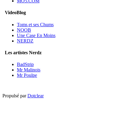
MO5.COM
VideoBlog
Toms et ses Chums
NOOB
Une Case En Moins
NERDZ
Les artistes Nerdz
BadStrip
Mr Malinois
Mr Poulpe
Propulsé par
Dotclear