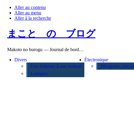
Aller au contenu
Aller au menu
Aller à la recherche
まこと の ブログ
Makoto no burogu — Journal de bord…
Divers
Électronique
Une éolienne à axe vertical
Décapotes, circui
Lumiplot