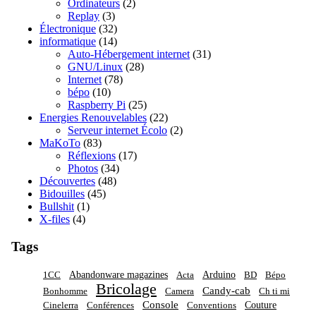
Ordinateurs
(2)
Replay
(3)
Électronique
(32)
informatique
(14)
Auto-Hébergement internet
(31)
GNU/Linux
(28)
Internet
(78)
bépo
(10)
Raspberry Pi
(25)
Energies Renouvelables
(22)
Serveur internet Écolo
(2)
MaKoTo
(83)
Réflexions
(17)
Photos
(34)
Découvertes
(48)
Bidouilles
(45)
Bullshit
(1)
X-files
(4)
Tags
Abandonware magazines
Arduino
1CC
Acta
BD
Bépo
Bricolage
Candy-cab
Bonhomme
Camera
Ch ti mi
Console
Couture
Cinelerra
Conférences
Conventions