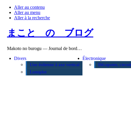
Aller au contenu
Aller au menu
Aller à la recherche
まこと の ブログ
Makoto no burogu — Journal de bord…
Divers
Électronique
Une éolienne à axe vertical
Décapotes, circui
Lumiplot