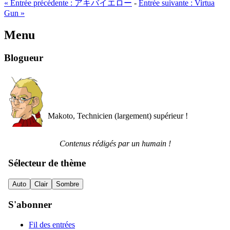
«
Entrée précédente :
アキバイエロー
-
Entrée suivante :
Virtua
Gun
»
Menu
Blogueur
Makoto, Technicien (largement) supérieur !
Contenus rédigés par un humain !
Sélecteur de thème
Auto
Clair
Sombre
S'abonner
Fil des entrées