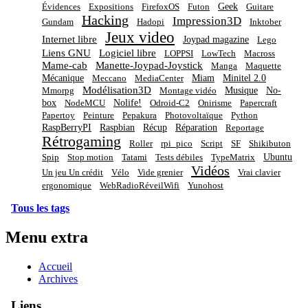
Geek
Évidences
Expositions
FirefoxOS
Futon
Guitare
Hacking
Impression3D
Gundam
Hadopi
Inktober
Jeux video
Internet libre
Joypad magazine
Lego
Liens GNU
Logiciel libre
LOPPSI
LowTech
Macross
Mame-cab
Manette-Joypad-Joystick
Manga
Maquette
Mécanique
Miam
Minitel 2.0
Meccano
MediaCenter
Modélisation3D
Musique
No-
Mmorpg
Montage vidéo
box
Nolife!
NodeMCU
Odroid-C2
Onirisme
Papercraft
Papertoy
Peinture
Pepakura
Photovoltaïque
Python
RaspBerryPI
Raspbian
Récup
Réparation
Reportage
Rétrogaming
Roller
rpi_pico
Script
SF
Shikibuton
Ubuntu
Spip
Stop motion
Tatami
Tests débiles
TypeMatrix
Vidéos
Un jeu Un crédit
Vélo
Vide grenier
Vrai clavier
ergonomique
WebRadioRéveilWifi
Yunohost
Tous les tags
Menu extra
Accueil
Archives
Liens