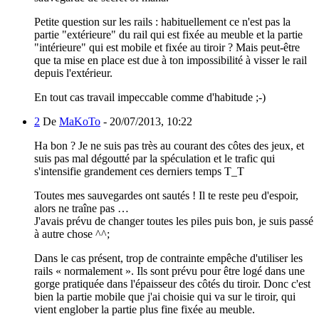
Petite question sur les rails : habituellement ce n'est pas la
partie "extérieure" du rail qui est fixée au meuble et la partie
"intérieure" qui est mobile et fixée au tiroir ? Mais peut-être
que ta mise en place est due à ton impossibilité à visser le rail
depuis l'extérieur.
En tout cas travail impeccable comme d'habitude ;-)
2
De
MaKoTo
-
20/07/2013, 10:22
Ha bon ? Je ne suis pas très au courant des côtes des jeux, et
suis pas mal dégoutté par la spéculation et le trafic qui
s'intensifie grandement ces derniers temps T_T
Toutes mes sauvegardes ont sautés ! Il te reste peu d'espoir,
alors ne traîne pas …
J'avais prévu de changer toutes les piles puis bon, je suis passé
à autre chose ^^;
Dans le cas présent, trop de contrainte empêche d'utiliser les
rails « normalement ». Ils sont prévu pour être logé dans une
gorge pratiquée dans l'épaisseur des côtés du tiroir. Donc c'est
bien la partie mobile que j'ai choisie qui va sur le tiroir, qui
vient englober la partie plus fine fixée au meuble.