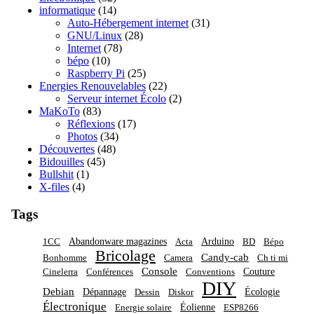
informatique
(14)
Auto-Hébergement internet
(31)
GNU/Linux
(28)
Internet
(78)
bépo
(10)
Raspberry Pi
(25)
Energies Renouvelables
(22)
Serveur internet Écolo
(2)
MaKoTo
(83)
Réflexions
(17)
Photos
(34)
Découvertes
(48)
Bidouilles
(45)
Bullshit
(1)
X-files
(4)
Tags
Abandonware magazines
Arduino
1CC
Acta
BD
Bépo
Bricolage
Candy-cab
Bonhomme
Camera
Ch ti mi
Console
Couture
Cinelerra
Conférences
Conventions
DIY
Debian
Dépannage
Écologie
Dessin
Diskor
Électronique
Éolienne
Energie solaire
ESP8266