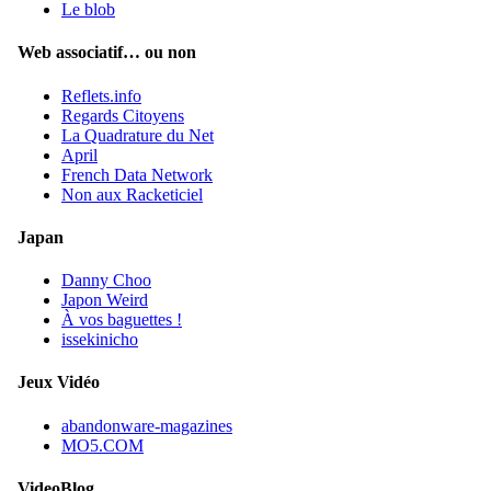
Le blob
Web associatif… ou non
Reflets.info
Regards Citoyens
La Quadrature du Net
April
French Data Network
Non aux Racketiciel
Japan
Danny Choo
Japon Weird
À vos baguettes !
issekinicho
Jeux Vidéo
abandonware-magazines
MO5.COM
VideoBlog